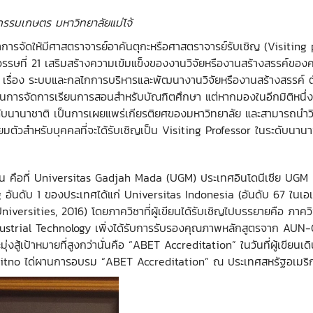
รรมเกษตร มหาวิทยาลัยแม่โจ้
ารจัดให้มีศาสตราจารย์อาคันตุกะหรือศาสตราจารย์รับเชิญ (Visiting p
รษที่ 21 เสริมสร้างความเข้มแข็งของงานวิจัยหรืองานสร้างสรรค์ของคณ
1 เรื่อง ระบบและกลไกการบริหารและพัฒนางานวิจัยหรืองานสร้างสรรค์ ตัวบ
ะบวนการจัดการเรียนการสอนสำหรับบัณฑิตศึกษา แต่หากมองในอีกมิติหนึ่ง 
บนานาชาติ เป็นการเผยแพร่เกียรติยศของมหาวิทยาลัย และสามารถนำวิธีปฏิบ
มตัวสำหรับบุคคลที่จะได้รับเชิญเป็น Visiting Professor ในระดับนานา
เขียน คือที่ Universitas Gadjah Mada (UGM) ประเทศอินโดนีเซีย UGM
ng อันดับ 1 ของประเทศได้แก่ Universitas Indonesia (อันดับ 67 ในเอเ
niversities, 2016) โดยภาควิชาที่ผู้เขียนได้รับเชิญไปบรรยายคือ ภา
dustrial Technology เพิ่งได้รับการรับรองคุณภาพหลักสูตรจาก AUN-QA
งสู้เป้าหมายที่สูงกว่านั่นคือ “ABET Accreditation” ในวันที่ผู้เขียนเ
itno ได่ผานการอบรม “ABET Accreditation” ณ ประเทศสหรัฐอเมริก