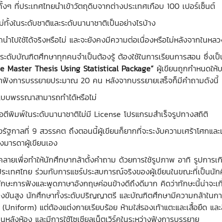
้งๆ ที่ประเทศไทยนำเข้าวัตถุดิบจากต่างประเทศเกือบ 100 เปอร์เซ็นต์
ั้งในระดับชาติและระดับนานาชาติเป็นอย่างไรบ้าง
ำไปใช้ได้จริงหรือไม่ และจะยังคงมีความต่อเนื่องหรือไม่หลังจากในหล
ระดับบัณฑิตศึกษาทุกคนจำเป็นต้องรู้ ต้องใช้ในการเรียนการสอน ซึ่งเป็
he Master Thesis Using Statistical Package”
ผู้เขียนถูกกำหนดให
จเข้าฟังการบรรยายประมาณ 20 คน หลังจากบรรยายเสร็จก็มีคำถามดังนี้
ห์แบบพรรณาสามารถทำได้หรือไม่
อตีพิมพ์ในระดับนานาชาติไม่มี License โปรแกรมสำเร็จรูปทางสถิติ
กาลที่ 9 สวรรคต ถึงตอนนี้ผู้เขียนก็ยากที่จะระงับความเศร้าโศกและเสีย
องมารดาผู้เขียนเอง
คลายเพื่อทำให้นักศึกษากล้าตั้งคำถาม ด้วยการใช้รูปภาพ อาทิ รูปการเ
ะเทศไทย ร่วมกับการแชร์ประสบการณ์จริงของผู้เขียนในขณะที่เป็นนั
ีทักษะการฟังและพูดภาษาอังกฤษค่อนข้างดีถึงดีมาก คิดว่าทักษะนี้น่าจะ
่งขันสูง นักศึกษาทั้งระดับปริญญาตรี และบัณฑิตศึกษามีความกล้าในก
 (Uniform) แต่ต้องแต่งกายเรียบร้อย ห้ามใส่รองเท้าแตะและเสื้อยืด และสิ
่ด้านหลังห้อง และมีการใช้โซเชียลเน็ตเวิร์คในระหว่างฟังการบรรยาย