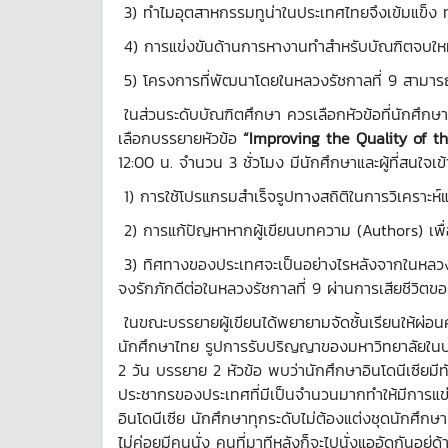
3) ทำไมอุตสาหกรรมทูน่าในประเทศไทยจึงเข้มแข็ง ทั
4) การแข่งขันด้านการหางานทำสำหรับบัณฑิตจบใหม่ท
5) โครงการที่พัฒนาโดยในหลวงรัชกาลที่ 9 สามารถน
ในส่วนระดับบัณฑิตศึกษา ควรเลือกหัวข้อที่นักศึกษา
เลือกบรรยายหัวข้อ
“Improving the Quality of t
12:00 น. จำนวน 3 ชั่วโมง มีนักศึกษาและผู้ที่สนใ
1) การใช้โปรแกรมสำเร็จรูปทางสถิติในการวิเคราะ
2) การแก้ปัญหาหากผู้เขียนบทความ (Authors) เพื่
3) ทิศทางของประเทศจะเป็นอย่างไรหลังจากในหลวงรัฐ
จงรักภักดีต่อในหลวงรัชกาลที่ 9 ผ่านการเสียชีวิตข
ในขณะบรรยายผู้เขียนได้พยายามจัดชั้นเรียนให้ผ่อน
นักศึกษาไทย รูปการรับปริญญาของมหาวิทยาลัยในปร
2 วัน บรรยาย 2 หัวข้อ พบว่านักศึกษาอินโดนีเซียม
ประชากรของประเทศที่มีเป็นจำนวนมากทำให้มีการแข
อินโดนีเซีย นักศึกษาทุกระดับไม่ต้องแต่งชุดนักศึกษา
ไม่ค่อยมีคนนั่ง คนที่มาทีหลังก็จะไปนั่งแออัดกันอยู