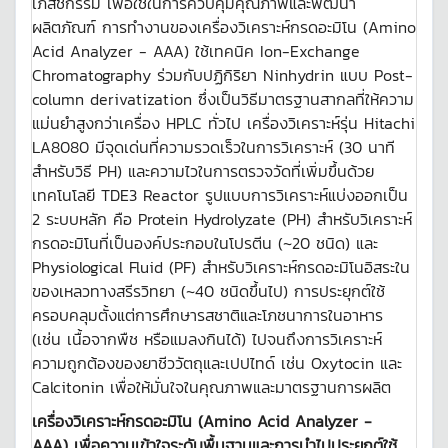
เภสัชกรรม เพื่อใช้ในการควบคุมคุณภาพและพัฒนา
ผลิตภัณฑ์ การทำงานของเครื่องวิเคราะห์กรดอะมิโน (Amino
Acid Analyzer - AAA) ใช้เทคนิค Ion-Exchange
Chromatography ร่วมกับปฏิกิริยา Ninhydrin แบบ Post-
column derivatization ซึ่งเป็นวิธีมาตรฐานสากลที่ให้ความ
แม่นยำสูงกว่าเครื่อง HPLC ทั่วไป เครื่องวิเคราะห์รุ่น Hitachi
LA8080 มีจุดเด่นที่ความรวดเร็วในการวิเคราะห์ (30 นาที
สำหรับวิธี PH) และความไวในการตรวจวัดที่เพิ่มขึ้นด้วย
เทคโนโลยี TDE3 Reactor รูปแบบการวิเคราะห์แบ่งออกเป็น
2 ระบบหลัก คือ Protein Hydrolyzate (PH) สำหรับวิเคราะห์
กรดอะมิโนที่เป็นองค์ประกอบในโปรตีน (~20 ชนิด) และ
Physiological Fluid (PF) สำหรับวิเคราะห์กรดอะมิโนอิสระใน
ของเหลวทางสรีรวิทยา (~40 ชนิดขึ้นไป) การประยุกต์ใช้
ครอบคลุมตั้งแต่การศึกษารสชาติและโภชนาการในอาหาร
(เช่น เนื้อจากพืช หรือแมลงกินได้) ไปจนถึงการวิเคราะห์
ความถูกต้องของยาชีววัตถุและเปปไทด์ เช่น Oxytocin และ
Calcitonin เพื่อให้มั่นใจในคุณภาพและมาตรฐานการผลิต
เครื่องวิเคราะห์กรดอะมิโน (
Amino Acid Analyzer -
AAA)
เพื่อความเข้าใจระดับพื้นฐานและการนำไปประยุกต์ใช้