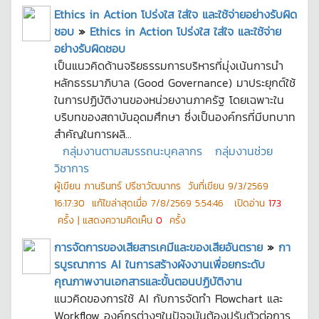
Ethics in Action โปร่งใส ใส่ใจ และใช้จ่ายอย่างรับผิด
ชอบ
»
Ethics in Action โปร่งใส ใส่ใจ และใช้จ่าย
อย่างรับผิดชอบ
เป็นแนวคิดด้านจริยธรรมการบริหารที่มุ่งเน้นการนำ
หลักธรรมาภิบาล (Good Governance) มาประยุกต์ใช้
ในการปฏิบัติงานของหน่วยงานภาครัฐ โดยเฉพาะใน
บริบทของสถาบันอุดมศึกษา ซึ่งเป็นองค์กรที่มีบทบาท
สำคัญในการผลิ...
กลุ่มงานตามสมรรถนะบุคลากร
กลุ่มงานช่วย
วิชาการ
ผู้เขียน
ภานรินทร์ ปรีชาวัฒนากร
วันที่เขียน
9/3/2569
16:17:30
แก้ไขล่าสุดเมื่อ
7/8/2569 5:54:46
เปิดอ่าน
173
ครั้ง | แสดงความคิดเห็น
0
ครั้ง
การจัดการของเสียสารเคมีและของเสียอันตราย
»
กา
รบูรณาการ AI ในการสร้างผังงานเพื่อยกระดับ
คุณภาพงานเอกสารและขั้นตอนปฏิบัติงาน
แนวคิดของการใช้ AI กับการจัดทำ Flowchart และ
Workflow องค์กรต่างๆในปัจจุบันต้องปรับตัวต่อการ