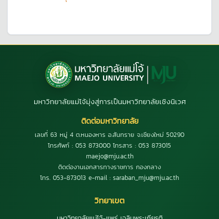
มหาวิทยาลัยแม่โจ้มุ่งสู่การเป็นมหาวิทยาลัยเชิงนิเวศ
ติดต่อมหาวิทยาลัย
เลขที่ 63 หมู่ 4 ต.หนองหาร อ.สันทราย จ.เชียงใหม่ 50290
โทรศัพท์ : 053 873000 โทรสาร : 053 873015
maejo@mju.ac.th
ติดต่องานเอกสารทางราชการ กองกลาง
โทร. 053-873013 e-mail : saraban_mju@mju.ac.th
วิทยาเขต
มหาวิทยาลัยแม่โจ้-แพร่ เฉลิมพระเกียรติ