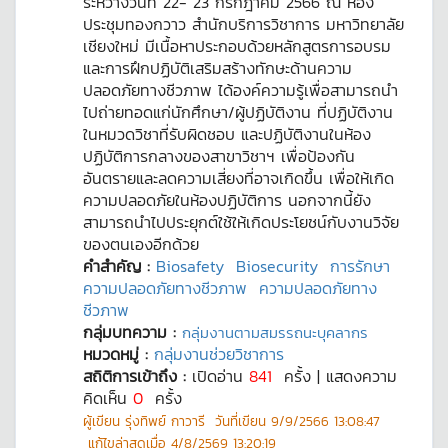
ระหว่างวันที่ 22- 23 กรกฎาคม 2566 ณ ห้อง
ประชุมทองกวาว สำนักบริการวิชาการ มหาวิทยาลัย
เชียงใหม่ มีเนื้อหาประกอบด้วยหลักสูตรการอบรม
และการฝึกปฏิบัติเสริมสร้างทักษะด้านความ
ปลอดภัยทางชีวภาพ ได้องค์ความรู้เพื่อสามารถนำ
ไปถ่ายทอดแก่นักศึกษา/ผู้ปฏิบัติงาน ที่ปฏิบัติงาน
ในหมวดวิชาที่รับผิดชอบ และปฏิบัติงานในห้อง
ปฏิบัติการกลางของสาขาวิชาฯ เพื่อป้องกัน
อันตรายและลดความเสี่ยงที่อาจเกิดขึ้น เพื่อให้เกิด
ความปลอดภัยในห้องปฏิบัติการ นอกจากนี้ยัง
สามารถนำไปประยุกต์ใช้ให้เกิดประโยชน์กับงานวิจัย
ของตนเองอีกด้วย
คำสำคัญ :
Biosafety
Biosecurity
การรักษา
ความปลอดภัยทางชีวภาพ
ความปลอดภัยทาง
ชีวภาพ
กลุ่มบทความ :
กลุ่มงานตามสมรรถนะบุคลากร
หมวดหมู่ :
กลุ่มงานช่วยวิชาการ
สถิติการเข้าถึง :
เปิดอ่าน
841
ครั้ง | แสดงความ
คิดเห็น
0
ครั้ง
ผู้เขียน
รุ่งทิพย์ กาวารี
วันที่เขียน
9/9/2566 13:08:47
แก้ไขล่าสุดเมื่อ
4/8/2569 13:20:19