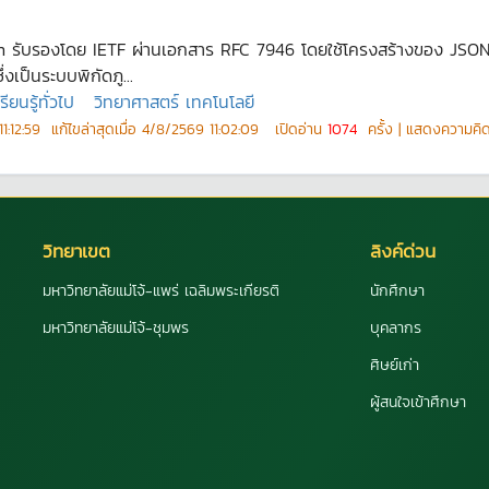
Json รับรองโดย IETF ผ่านเอกสาร RFC 7946 โดยใช้โครงสร้างของ JSO
เป็นระบบพิกัดภู...
ยนรู้ทั่วไป
วิทยาศาสตร์ เทคโนโลยี
1:12:59
แก้ไขล่าสุดเมื่อ
4/8/2569 11:02:09
เปิดอ่าน
1074
ครั้ง | แสดงความคิ
วิทยาเขต
ลิงค์ด่วน
มหาวิทยาลัยแม่โจ้-แพร่ เฉลิมพระเกียรติ
นักศึกษา
มหาวิทยาลัยแม่โจ้-ชุมพร
บุคลากร
ศิษย์เก่า
ผู้สนใจเข้าศึกษา