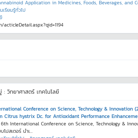
annabinoid Application in Medicines, Foods, Beverages, and 
รียนรู้ทั่วไป
ี
th/acticleDetail.aspx?qid=1194
่ :
วิทยาศาสตร์ เทคโนโลยี
ernational Conference on Science, Technology & Innovation (
m Citrus hystrix Dc. for Antioxidant Performance Enhanceme
 6th International Conference on Science, Technology & Innov
บโปสเตอร์ นำเ...