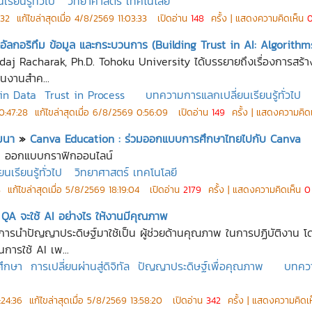
ียนรู้ทั่วไป
วิทยาศาสตร์ เทคโนโลยี
:32
แก้ไขล่าสุดเมื่อ
4/8/2569 11:03:33
เปิดอ่าน
148
ครั้ง | แสดงความคิดเห็น
: อัลกอริทึม ข้อมูล และกระบวนการ (Building Trust in AI: Algorith
j Racharak, Ph.D. Tohoku University ได้บรรยายถึงเรื่องการสร้างค
ในงานสำค...
 in Data
Trust in Process
บทความการแลกเปลี่ยนเรียนรู้ทั่วไป
0:47:28
แก้ไขล่าสุดเมื่อ
6/8/2569 0:56:09
เปิดอ่าน
149
ครั้ง | แสดงความคิด
มมนา
»
Canva Education : ร่วมออกแบบการศึกษาไทยไปกับ Canva
รับ ออกแบบกราฟิกออนไลน์
เรียนรู้ทั่วไป
วิทยาศาสตร์ เทคโนโลยี
8
แก้ไขล่าสุดเมื่อ
5/8/2569 18:19:04
เปิดอ่าน
2179
ครั้ง | แสดงความคิดเห็น
0
 QA จะใช้ AI อย่างไร ให้งานมีคุณภาพ
นการนำปัญญาประดิษฐ์มาใช้เป็น ผู้ช่วยด้านคุณภาพ ในการปฏิบัติงาน โ
ารใช้ AI เพ...
ึกษา
การเปลี่ยนผ่านสู่ดิจิทัล
ปัญญาประดิษฐ์เพื่อคุณภาพ
บทควา
:24:36
แก้ไขล่าสุดเมื่อ
5/8/2569 13:58:20
เปิดอ่าน
342
ครั้ง | แสดงความคิดเ