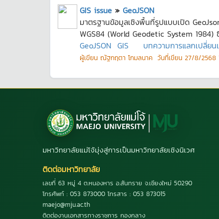
GIS issue
»
GeoJSON
มาตรฐานข้อมูลเชิงพื้นที่รูปแบบเปิด Geo
WGS84 (World Geodetic System 1984) ซึ่ง
GeoJSON
GIS
บทความการแลกเปลี่ยนเรี
ผู้เขียน
ณัฐกฤตา โกมลนาค
วันที่เขียน
27/8/2568 1
มหาวิทยาลัยแม่โจ้มุ่งสู่การเป็นมหาวิทยาลัยเชิงนิเวศ
ติดต่อมหาวิทยาลัย
เลขที่ 63 หมู่ 4 ต.หนองหาร อ.สันทราย จ.เชียงใหม่ 50290
โทรศัพท์ : 053 873000 โทรสาร : 053 873015
maejo@mju.ac.th
ติดต่องานเอกสารทางราชการ กองกลาง