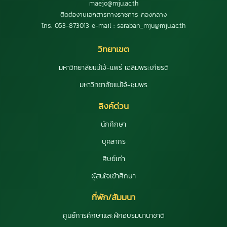
maejo@mju.ac.th
ติดต่องานเอกสารทางราชการ กองกลาง
โทร. 053-873013 e-mail : saraban_mju@mju.ac.th
วิทยาเขต
มหาวิทยาลัยแม่โจ้-แพร่ เฉลิมพระเกียรติ
มหาวิทยาลัยแม่โจ้-ชุมพร
ลิงค์ด่วน
นักศึกษา
บุคลากร
ศิษย์เก่า
ผู้สนใจเข้าศึกษา
ที่พัก/สัมมนา
ศูนย์การศึกษาและฝึกอบรมนานาชาติ