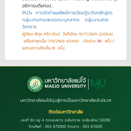
อธิการบดีแห่งป...
PLOs
การจัดทำผลลัพธ์การเรียนรู้ระดับหลักสูตร
กลุ่มงานตามสมรรถนะบุคลากร
กลุ่มงานสาย
วิชาการ
ผู้เขียน
พิกุล ศรีดารัตน์
วันที่เขียน
10/7/2569 22:09:42
แก้ไขล่าสุดเมื่อ
7/8/2569 4:04:50
เปิดอ่าน
116
ครั้ง |
แสดงความคิดเห็น
0
ครั้ง
มหาวิทยาลัยแม่โจ้มุ่งสู่การเป็นมหาวิทยาลัยเชิงนิเวศ
ติดต่อมหาวิทยาลัย
เลขที่ 63 หมู่ 4 ต.หนองหาร อ.สันทราย จ.เชียงใหม่ 50290
โทรศัพท์ : 053 873000 โทรสาร : 053 873015