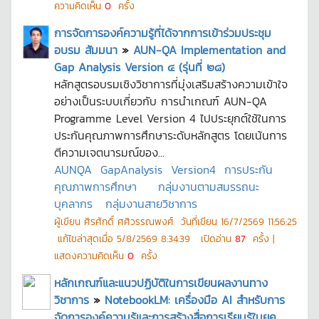
ความคิดเห็น
0
ครั้ง
การจัดการองค์ความรู้ที่ได้จากการเข้าร่วมประชุม
อบรม สัมมนา
»
AUN-QA Implementation and
Gap Analysis Version ๔ (รุ่นที่ ๒๘)
หลักสูตรอบรมเชิงวิชาการที่มุ่งเสริมสร้างความเข้าใจ
อย่างเป็นระบบเกี่ยวกับ การนำเกณฑ์ AUN-QA
Programme Level Version 4 ไปประยุกต์ใช้ในการ
ประกันคุณภาพการศึกษาระดับหลักสูตร โดยเน้นการ
ตีความเจตนารมณ์ของ...
AUNQA
GapAnalysis
Version4
การประกัน
คุณภาพการศึกษา
กลุ่มงานตามสมรรถนะ
บุคลากร
กลุ่มงานสายวิชาการ
ผู้เขียน
ศิรศักดิ์ ศศิวรรณพงศ์
วันที่เขียน
16/7/2569 11:56:25
แก้ไขล่าสุดเมื่อ
5/8/2569 8:34:39
เปิดอ่าน
87
ครั้ง |
แสดงความคิดเห็น
0
ครั้ง
หลักเกณฑ์และแนวปฏิบัติในการเขียนผลงานทาง
วิชาการ
»
NotebookLM: เครื่องมือ AI สำหรับการ
จัดการองค์ความรู้และการสร้างสื่อการเรียนรู้ในยุค