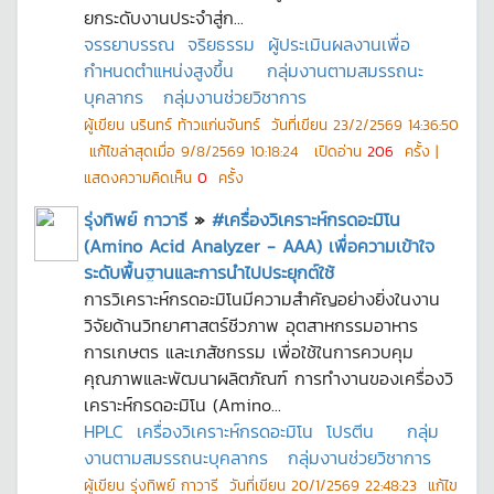
ยกระดับงานประจำสู่ก...
จรรยาบรรณ
จริยธรรม
ผู้ประเมินผลงานเพื่อ
กำหนดตำแหน่งสูงขึ้น
กลุ่มงานตามสมรรถนะ
บุคลากร
กลุ่มงานช่วยวิชาการ
ผู้เขียน
นรินทร์ ท้าวแก่นจันทร์
วันที่เขียน
23/2/2569 14:36:50
แก้ไขล่าสุดเมื่อ
9/8/2569 10:18:24
เปิดอ่าน
206
ครั้ง |
แสดงความคิดเห็น
0
ครั้ง
รุ่งทิพย์ กาวารี
»
#เครื่องวิเคราะห์กรดอะมิโน
(Amino Acid Analyzer - AAA) เพื่อความเข้าใจ
ระดับพื้นฐานและการนำไปประยุกต์ใช้
การวิเคราะห์กรดอะมิโนมีความสำคัญอย่างยิ่งในงาน
วิจัยด้านวิทยาศาสตร์ชีวภาพ อุตสาหกรรมอาหาร
การเกษตร และเภสัชกรรม เพื่อใช้ในการควบคุม
คุณภาพและพัฒนาผลิตภัณฑ์ การทำงานของเครื่องวิ
เคราะห์กรดอะมิโน (Amino...
HPLC
เครื่องวิเคราะห์กรดอะมิโน
โปรตีน
กลุ่ม
งานตามสมรรถนะบุคลากร
กลุ่มงานช่วยวิชาการ
ผู้เขียน
รุ่งทิพย์ กาวารี
วันที่เขียน
20/1/2569 22:48:23
แก้ไข