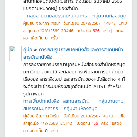
สำนักหอสมุดเปิดให้บริการ ถึงเดือน ธันวาคม 2565
แยกตามหมวดหมู่ ของสำนัก...
กลุ่มงานตามสมรรถนะบุคลากร
กลุ่มงานห้องสมุด
ผู้เขียน
จิณาภา ใคร้มา
วันที่เขียน
20/8/2567 14:49:42
แก้ไข
ล่าสุดเมื่อ
10/8/2569 2:34:46
เปิดอ่าน
626
ครั้ง | แสดง
ความคิดเห็น
0
ครั้ง
คู่มือ
»
การเพิ่มรูปภาพปกหนังสือและการสแกนหน้า
สารบัญหนังสือ
การลงรายการบรรณานุกรมหนังสือของสำนักหอสมุด
มหาวิทยาลัยแม่โจ้ จะต้องมีการเพิ่มรายการบทคัดย่อ
เรื่องย่อ สาระสังเขป และสารบัญของหนังสือต่าง ๆ ที่
จะต้องนำเข้าระบบห้องสมุดอัตโนมัติ ALIST สำหรับ
รูปภาพปก...
การเพิ่มปกหนังสือ
สแกนสารบัญ
กลุ่มงานตาม
สมรรถนะบุคลากร
กลุ่มงานห้องสมุด
ผู้เขียน
จิณาภา ใคร้มา
วันที่เขียน
20/8/2567 14:37:31
แก้ไข
ล่าสุดเมื่อ
4/8/2569 12:51:40
เปิดอ่าน
456
ครั้ง | แสดง
ความคิดเห็น
0
ครั้ง