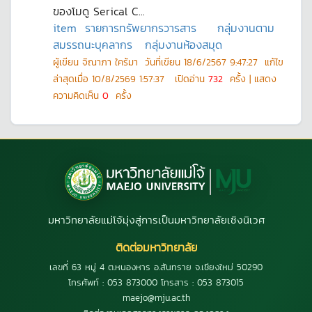
ของโมดู Serical C...
item
รายการทรัพยากรวารสาร
กลุ่มงานตาม
สมรรถนะบุคลากร
กลุ่มงานห้องสมุด
ผู้เขียน
จิณาภา ใคร้มา
วันที่เขียน
18/6/2567 9:47:27
แก้ไข
ล่าสุดเมื่อ
10/8/2569 1:57:37
เปิดอ่าน
732
ครั้ง | แสดง
ความคิดเห็น
0
ครั้ง
มหาวิทยาลัยแม่โจ้มุ่งสู่การเป็นมหาวิทยาลัยเชิงนิเวศ
ติดต่อมหาวิทยาลัย
เลขที่ 63 หมู่ 4 ต.หนองหาร อ.สันทราย จ.เชียงใหม่ 50290
โทรศัพท์ : 053 873000 โทรสาร : 053 873015
maejo@mju.ac.th