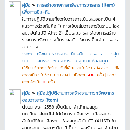
คู่มือ
»
การสร้างรายการทรัพยากรวารสาร (item)
เพื่อการยืม-คืน
ในการปฏิบัติงานเกี่ยวกับวารสารเย็บเล่มออกเป็น 4
แนวทางด้วยกันคือ 1) การเย็บเล่มวารสารในระบบห้อง
สมุดอัตโนมัติ Alist 2) เย็บเล่มวารสารโดยการสร้าง
รายการทรัพยากรเป็นรายฉบับ 3)การเย็บเล่มวารสาร
จากการถ่า...
item
ทรัพยากรวารสาร
ยืม-คืน
วารสาร
กลุ่ม
งานตามสมรรถนะบุคลากร
กลุ่มงานห้องสมุด
ผู้เขียน
จิณาภา ใคร้มา
วันที่เขียน
20/8/2567 14:25:29
แก้ไข
ล่าสุดเมื่อ
5/8/2569 20:29:41
เปิดอ่าน
436
ครั้ง | แสดง
ความคิดเห็น
0
ครั้ง
คู่มือ
»
คู่มือปฏิบัติงานการสร้างรายการทรัพยากร
ของวารสาร (item)
ตั้งแต่ พ.ศ. 2558 เป็นต้นมาสำนักหอสมุด
มหาวิทยาลัยแม่โจ้ ได้ทำการเปลี่ยนระบบห้องสมุด
อัตโนมัติใหม่ คือระบบห้องสมุดอัตโนมัติ (ALIST) ใน
ส่วนของการลงทะเบียนที่เป็นการลงรับวารสารในส่วน