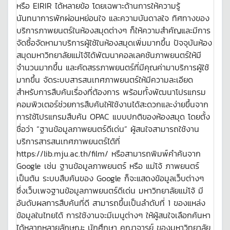
หรือ EIRIR ได้หลายข้อ โดยเฉพาะด้านการให้ความรู้
นันทนาการพักผ่อนหย่อนใจ และความบันดาลใจ ทิศทางของ
บริการภาพยนตร์ในห้องสมุดต่างๆ ก็ให้ความสำคัญและมีการ
จัดซื้อจัดหามาบริการผู้ใช้ในห้องสมุดเพิ่มมากขึ้น ปัจจุบันห้อง
สมุดมหาวิทยาลัยแม่โจ้ได้พัฒนาคอลเลคชันภาพยนตร์ให้มี
จำนวนมากขึ้น และคัดสรรภาพยนตร์ที่มีคุณค่ามาบริการผู้ใช้
มากขึ้น จัดระบบสารสนเทศภาพยนตร์ให้มีความละเอียด
สำหรับการสืบค้นเรื่องที่ต้องการ พร้อมทั้งพัฒนาโปรแกรม
คอมพิวเตอร์ช่วยการสืบค้นให้ใช้งานได้สะดวกและง่ายขึ้นจาก
การใช้โปรแกรมสืบค้น OPAC แบบปกติของห้องสมุด โดยตั้ง
ชื่อว่า “ฐานข้อมูลภาพยนตร์ดีเด่น” ผู้สนใจสามารถใช้งาน
บริการสารสนเทศภาพยนตร์ได้ที่
https://lib.mju.ac.th/film/ หรือสามารถพิมพ์คำค้นจาก
Google เช่น ฐานข้อมูลภาพยนตร์ หรือ แม่โจ้ ภาพยนตร์
เป็นต้น ระบบสืบค้นของ Google ก็จะแสดงข้อมูลเว็บต่างๆ
ซึ่งเว็บเพจฐานข้อมูลภาพยนตร์ดีเด่น มหาวิทยาลัยแม่โจ้ มี
อันดับผลการสืบค้นที่ดี สามารถขึ้นเป็นลำดับที่ 1 ของแหล่ง
ข้อมูลในไทยได้ การใช้งานจะมีเมนูต่างๆ ให้ผู้สนใจเลือกค้นหา
ได้หลากหลายลักษณะ นักศึกษา คณาจารย์ ของมหาวิทยาลัย