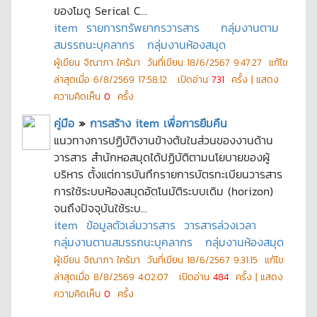
ของโมดู Serical C...
item
รายการทรัพยากรวารสาร
กลุ่มงานตาม
สมรรถนะบุคลากร
กลุ่มงานห้องสมุด
ผู้เขียน
จิณาภา ใคร้มา
วันที่เขียน
18/6/2567 9:47:27
แก้ไข
ล่าสุดเมื่อ
6/8/2569 17:58:12
เปิดอ่าน
731
ครั้ง | แสดง
ความคิดเห็น
0
ครั้ง
คู่มือ
»
การสร้าง item เพื่อการยืมคืน
แนวทางการปฏิบัติงานข้างต้นในส่วนของงานด้าน
วารสาร สำนักหอสมุดได้ปฏิบัติตามนโยบายของผู้
บริหาร ตั้งแต่การบันทึกรายการบัตรทะเบียนวารสาร
การใช้ระบบห้องสมุดอัตโนมัติระบบเดิม (horizon)
จนถึงปัจจุบันใช้ระบ...
item
ข้อมูลตัวเล่มวารสาร
วารสารล่วงเวลา
กลุ่มงานตามสมรรถนะบุคลากร
กลุ่มงานห้องสมุด
ผู้เขียน
จิณาภา ใคร้มา
วันที่เขียน
18/6/2567 9:31:15
แก้ไข
ล่าสุดเมื่อ
8/8/2569 4:02:07
เปิดอ่าน
484
ครั้ง | แสดง
ความคิดเห็น
0
ครั้ง