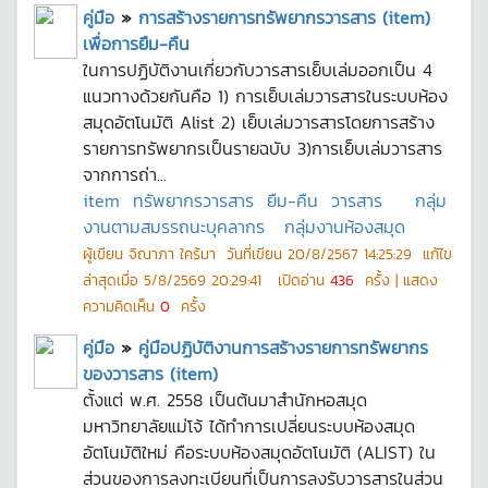
คู่มือ
»
การสร้างรายการทรัพยากรวารสาร (item)
เพื่อการยืม-คืน
ในการปฏิบัติงานเกี่ยวกับวารสารเย็บเล่มออกเป็น 4
แนวทางด้วยกันคือ 1) การเย็บเล่มวารสารในระบบห้อง
สมุดอัตโนมัติ Alist 2) เย็บเล่มวารสารโดยการสร้าง
รายการทรัพยากรเป็นรายฉบับ 3)การเย็บเล่มวารสาร
จากการถ่า...
item
ทรัพยากรวารสาร
ยืม-คืน
วารสาร
กลุ่ม
งานตามสมรรถนะบุคลากร
กลุ่มงานห้องสมุด
ผู้เขียน
จิณาภา ใคร้มา
วันที่เขียน
20/8/2567 14:25:29
แก้ไข
ล่าสุดเมื่อ
5/8/2569 20:29:41
เปิดอ่าน
436
ครั้ง | แสดง
ความคิดเห็น
0
ครั้ง
คู่มือ
»
คู่มือปฏิบัติงานการสร้างรายการทรัพยากร
ของวารสาร (item)
ตั้งแต่ พ.ศ. 2558 เป็นต้นมาสำนักหอสมุด
มหาวิทยาลัยแม่โจ้ ได้ทำการเปลี่ยนระบบห้องสมุด
อัตโนมัติใหม่ คือระบบห้องสมุดอัตโนมัติ (ALIST) ใน
ส่วนของการลงทะเบียนที่เป็นการลงรับวารสารในส่วน