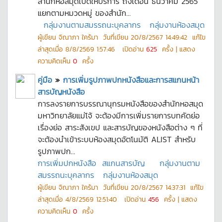
สำนักหอสมุดเปิดให้บริการ ถึงเดือน ธันวาคม 2565
แยกตามหมวดหมู่ ของสำนัก...
กลุ่มงานตามสมรรถนะบุคลากร
กลุ่มงานห้องสมุด
ผู้เขียน
จิณาภา ใคร้มา
วันที่เขียน
20/8/2567 14:49:42
แก้ไข
ล่าสุดเมื่อ
8/8/2569 1:57:46
เปิดอ่าน
625
ครั้ง | แสดง
ความคิดเห็น
0
ครั้ง
คู่มือ
»
การเพิ่มรูปภาพปกหนังสือและการสแกนหน้า
สารบัญหนังสือ
การลงรายการบรรณานุกรมหนังสือของสำนักหอสมุด
มหาวิทยาลัยแม่โจ้ จะต้องมีการเพิ่มรายการบทคัดย่อ
เรื่องย่อ สาระสังเขป และสารบัญของหนังสือต่าง ๆ ที่
จะต้องนำเข้าระบบห้องสมุดอัตโนมัติ ALIST สำหรับ
รูปภาพปก...
การเพิ่มปกหนังสือ
สแกนสารบัญ
กลุ่มงานตาม
สมรรถนะบุคลากร
กลุ่มงานห้องสมุด
ผู้เขียน
จิณาภา ใคร้มา
วันที่เขียน
20/8/2567 14:37:31
แก้ไข
ล่าสุดเมื่อ
4/8/2569 12:51:40
เปิดอ่าน
456
ครั้ง | แสดง
ความคิดเห็น
0
ครั้ง