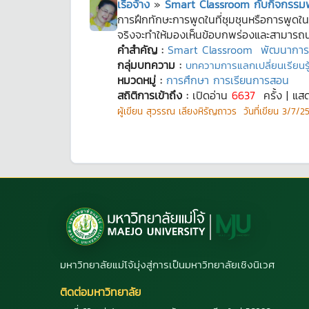
เรือจ้าง
»
Smart Classroom กับกิจกรรม
การฝึกทักษะการพูดในที่ชุมชุนหรือการพูดใ
จริงจะทำให้มองเห็นข้อบกพร่องและสามารถนำ
คำสำคัญ :
Smart Classroom
พัฒนาการพ
กลุ่มบทความ :
บทความการแลกเปลี่ยนเรียนรู้
หมวดหมู่ :
การศึกษา การเรียนการสอน
สถิติการเข้าถึง :
เปิดอ่าน
6637
ครั้ง | แส
ผู้เขียน
สุวรรณ เลียงหิรัญถาวร
วันที่เขียน
3/7/25
มหาวิทยาลัยแม่โจ้มุ่งสู่การเป็นมหาวิทยาลัยเชิงนิเวศ
ติดต่อมหาวิทยาลัย