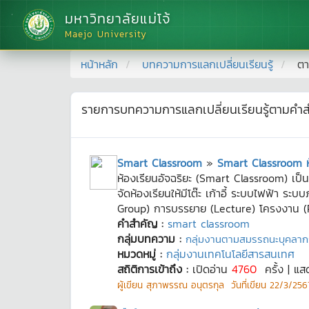
มหาวิทยาลัยแม่โจ้
Maejo University
หน้าหลัก
บทความการแลกเปลี่ยนเรียนรู้
ตา
รายการบทความการแลกเปลี่ยนเรียนรู้ตามคำ
Smart Classroom
»
Smart Classroom ห้
ห้องเรียนอัจฉริยะ (Smart Classroom) เป็
จัดห้องเรียนให้มีโต๊ะ เก้าอี้ ระบบไฟฟ้า ร
Group) การบรรยาย (Lecture) โครงงาน (Pr
คำสำคัญ :
smart classroom
กลุ่มบทความ :
กลุ่มงานตามสมรรถนะบุคลาก
หมวดหมู่ :
กลุ่มงานเทคโนโลยีสารสนเทศ
สถิติการเข้าถึง :
เปิดอ่าน
4760
ครั้ง | แ
ผู้เขียน
สุภาพรรณ อนุตรกุล
วันที่เขียน
22/3/2561