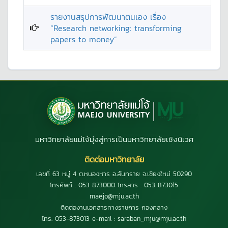
รายงานสรุปการพัฒนาตนเอง เรื่อง
“Research networking: transforming
papers to money”
มหาวิทยาลัยแม่โจ้มุ่งสู่การเป็นมหาวิทยาลัยเชิงนิเวศ
ติดต่อมหาวิทยาลัย
เลขที่ 63 หมู่ 4 ต.หนองหาร อ.สันทราย จ.เชียงใหม่ 50290
โทรศัพท์ : 053 873000 โทรสาร : 053 873015
maejo@mju.ac.th
ติดต่องานเอกสารทางราชการ กองกลาง
โทร. 053-873013 e-mail : saraban_mju@mju.ac.th