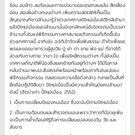
ร้อน อบอ้าว ลมร้อนและการเบ่งบานของดอกลมแล้ง สีเหลือง
อ่อน สองฝั่งข้างถนนต่างๆ เพิ่มความสดใสให้เห็นเป็น
สัญญาณที่ชาวล้านนารู้ว่าช่วงเทศกาลปีใหม่เมืองได้ใกล้เข้ามา
แล้วปีใหม่เมืองของล้านนานั้นมีเอกลักษณ์อันโดดเด่นเป็นเวลา
ช้านานทั้งในแง่พิธีกรรมทางศาสนาและกิจกรรมที่เกิดขึ้นใน
ช่วงเทศกาลนี้ อาทิเช่น จะได้เข้าวัดเพื่อฟังธรรม ดำหัวเพื่อขอ
พรและขอขมาคารวะผู้สูงวัย ปู่ ย่า ตา ยาย พ่อ แม่ ที่อาจได้
ล่วงเกินทางกาย วาจา ใจ เพื่ออโหสิกรรมต่างๆ ทั้งยังเป็น
เทศกาลที่ญาติพี่น้องซึ่งแยกย้ายกันอยู่ที่ต่างๆ ได้มีโอกาส
กลับบ้านมาพบปะสังสรรค์พร้อมหน้าพร้อมตากันในแง่ของ
พิธีกรรมกิจกรรม ตลอดจนความเชื่อดังกล่าว กลายเป็นสิ่งที่
ยึดถือปฏิบัติสืบมา ปีใหม่เมืองจึงมีความสำคัญต่อคนล้านนา
ดังนี้ (ฮีตบ่าเก่า ปี๋ใหม่เมือง, 2552)
1.
เป็นการเปลี่ยนปีของคนเมือง ซึ่งจะนับปีตามปีใหม่เมือง
2.
เป็นการเตือนตนและสำรวจตนเองเพราะว่าการที่มีอายุเพิ่ม
จะเป็นการย้ำเตือนให้รู้ถึงการเปลี่ยนแปลงของวัน วัย และ
สังขาร