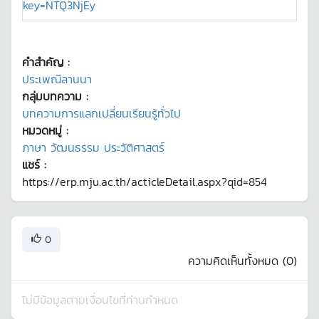
key=NTQ3NjEy
คำสำคัญ :
ประเพณีลานนา
กลุ่มบทความ :
บทความการแลกเปลี่ยนเรียนรู้ทั่วไป
หมวดหมู่ :
ภาษา วัฒนธรรม ประวัติศาสตร์
แชร์ :
https://erp.mju.ac.th/acticleDetail.aspx?qid=854
0
ความคิดเห็นทั้งหมด (
0
)
ไม่มีข้อมูลตามเงื่อนไขที่ท่านกำหนด