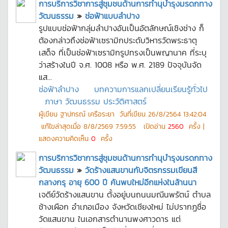
การบริการวิชาการสู่ชุมชนด้านการทำนุบำรุงมรดกทาง
วัฒนธรรม
»
ช่อฟ้าแบบลำปาง
รูปแบบช่อฟ้ากลุ่มลำปางอันเป็นอัตลักษณ์เชิงช่าง ก็
ต้องกล่าวถึงช่อฟ้าเซรามิกประดับวิหารวัดพระธาตุ
เสด็จ ที่เป็นช่อฟ้าเซรามิกรูปทรงเป็นพญานาค ที่ระบุ
ว่าสร้างในปี จ.ศ. 1008 หรือ พ.ศ. 2189 ปัจจุบันจัด
แส...
ช่อฟ้าลำปาง
บทความการแลกเปลี่ยนเรียนรู้ทั่วไป
ภาษา วัฒนธรรม ประวัติศาสตร์
ผู้เขียน
ฐาปกรณ์ เครือระยา
วันที่เขียน
26/8/2564 13:42:04
แก้ไขล่าสุดเมื่อ
8/8/2569 7:59:55
เปิดอ่าน
2560
ครั้ง |
แสดงความคิดเห็น
0
ครั้ง
การบริการวิชาการสู่ชุมชนด้านการทำนุบำรุงมรดกทาง
วัฒนธรรม
»
วัดร้างแสนขานกับจิตรกรรมเขียนสี
กลางกรุ อายุ 600 ปี ค้นพบใหม่อีกแห่งในล้านนา
เจดีย์วัดร้างแสนขาน ตั้งอยู่บนถนนมณีนพรัตน์ ตำบล
ช้างเผือก อำเภอเมือง จังหวัดเชียงใหม่ ไม่ปรากฏชื่อ
วัดแสนขาน ในเอกสารตำนานพงศาวดาร แต่