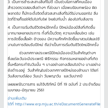
3.
เป็นการชำระสะสางสิ่งที่ไม่ดี เป็นช่วงโอกาสที่คนเมือง
สำรวจตรวจสอบสิ่งต่างๆ ที่ล่วงมา เมื่อพบข้อบกพร่อง ผิด
พลาดไป ก็มักจะตั้งจิตตั้งใจสะสางสิ่งที่ไม่ดีไม่งามออกไป สิ่ง
ใดที่ร้ายก็ขอให้ดับไปกับไฟ ไหลไปกับน้ำ ล่องไปกับสังขาร
4.
เป็นการเริ่มต้นชีวิตใหม่อีกครั้ง ปีใหม่เมืองมีสิ่งที่เกิดขึ้น
มากมายหลายประการ ทั้งที่เป็นวัตถุ ความเคลื่อนไหว เช่น
การจัดซื้อเสื้อผ้า ข้าวของ มีความคึกคักจัดซื้อมาสวมใส่และใช้
งานในการต้อนรับปีใหม่ ถือว่าเป็นการเริ่มต้นชีวิตใหม่อีกครั้ง
ช่วงเทศกาลประเพณีปีใหม่เมืองจะมีวันสำคัญต่างๆ
ซึ่งแต่ละวันจะมีประเพณี พิธีกรรม กิจกรรมหลายอย่างที่เกิด
ขึ้นหรือกระทำในวันนั้น ๆ บางอย่างลางเลือนไปบ้าง บางอย่าง
ยังดำรงอยู่ วันสำคัญในช่วงเทศกาลปีใหม่ของล้านนา ได้แก่
วันสังขานต์ล่อง วันเน่า วันพญาวัน และวันปากปี
เผยแพร่ในวารสาร แม่โจ้ปริทัศน์ ปีที่ 19 ฉบับที่ 2 ประจำเดือน
เมษายน-มิถุนายน 2561
อ่านเพิ่มเติม
ได้ที่
http://www.erp.mju.ac.th/eDocumentGenerateFile.ash