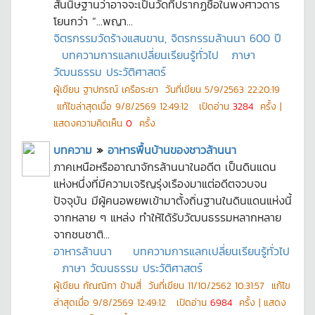
สันนิษฐานว่าอาจจะเป็นวัดที่ปรากฏชื่อในพงศาวดาร
โยนกว่า “...พญา...
จิตรกรรมวัดร้างแสนขาน, จิตรกรรมล้านนา 600 ปี
บทความการแลกเปลี่ยนเรียนรู้ทั่วไป
ภาษา
วัฒนธรรม ประวัติศาสตร์
ผู้เขียน
ฐาปกรณ์ เครือระยา
วันที่เขียน
5/9/2563 22:20:19
แก้ไขล่าสุดเมื่อ
9/8/2569 12:49:12
เปิดอ่าน
3284
ครั้ง |
แสดงความคิดเห็น
0
ครั้ง
บทความ
»
อาหารพื้นบ้านของชาวล้านนา
ภาคเหนือหรืออาณาจักรล้านนาในอดีต เป็นดินแดน
แห่งหนึ่งที่มีความเจริญรุ่งเรืองมาแต่อดีตจวบจน
ปัจจุบัน มีผู้คนอพยพเข้ามาตั้งถิ่นฐานในดินแดนแห่งนี้
จากหลาย ๆ แหล่ง ทำให้ได้รับวัฒนธรรมหลากหลาย
จากชนชาติ...
อาหารล้านนา
บทความการแลกเปลี่ยนเรียนรู้ทั่วไป
ภาษา วัฒนธรรม ประวัติศาสตร์
ผู้เขียน
กัณณิกา ข้ามสี่
วันที่เขียน
11/10/2562 10:31:57
แก้ไข
ล่าสุดเมื่อ
9/8/2569 12:49:12
เปิดอ่าน
6984
ครั้ง | แสดง