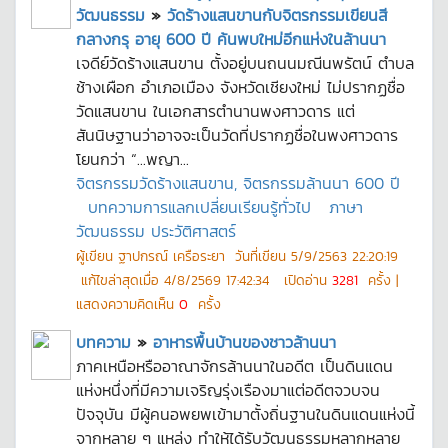
วัฒนธรรม
»
วัดร้างแสนขานกับจิตรกรรมเขียนสี
กลางกรุ อายุ 600 ปี ค้นพบใหม่อีกแห่งในล้านนา
เจดีย์วัดร้างแสนขาน ตั้งอยู่บนถนนมณีนพรัตน์ ตำบล
ช้างเผือก อำเภอเมือง จังหวัดเชียงใหม่ ไม่ปรากฏชื่อ
วัดแสนขาน ในเอกสารตำนานพงศาวดาร แต่
สันนิษฐานว่าอาจจะเป็นวัดที่ปรากฏชื่อในพงศาวดาร
โยนกว่า “...พญา...
จิตรกรรมวัดร้างแสนขาน, จิตรกรรมล้านนา 600 ปี
บทความการแลกเปลี่ยนเรียนรู้ทั่วไป
ภาษา
วัฒนธรรม ประวัติศาสตร์
ผู้เขียน
ฐาปกรณ์ เครือระยา
วันที่เขียน
5/9/2563 22:20:19
แก้ไขล่าสุดเมื่อ
4/8/2569 17:42:34
เปิดอ่าน
3281
ครั้ง |
แสดงความคิดเห็น
0
ครั้ง
บทความ
»
อาหารพื้นบ้านของชาวล้านนา
ภาคเหนือหรืออาณาจักรล้านนาในอดีต เป็นดินแดน
แห่งหนึ่งที่มีความเจริญรุ่งเรืองมาแต่อดีตจวบจน
ปัจจุบัน มีผู้คนอพยพเข้ามาตั้งถิ่นฐานในดินแดนแห่งนี้
จากหลาย ๆ แหล่ง ทำให้ได้รับวัฒนธรรมหลากหลาย