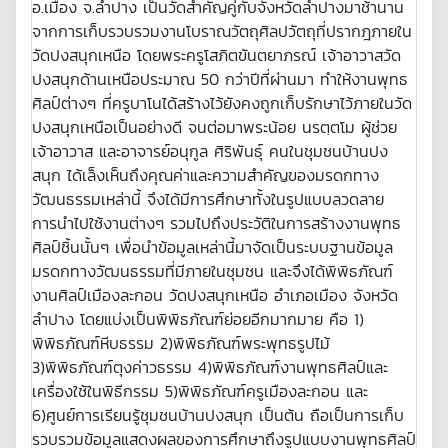
อ.เมือง จ.ลำปาง เป็นวัดสำคัญคู่กับจังหวัดลำปางมาช้านาน
จากการเก็บรวบรวมงานโบราณวัตถุศิลปวัตถุที่ปรากฎภายใน
วัดปงสนุกเหนือ โดยพระครูโสภิตขันตยาภรณ์ เจ้าอาวาสวัด
ปงสนุกด้านเหนือประมาณ 50 กว่าปีที่ผ่านมา ทำให้งานพุทธ
ศิลป์ต่างๆ ที่ครูบาโนได้สร้างไว้ยังคงถูกเก็บรักษาไว้ภายในวัด
ปงสนุกเหนือเป็นอย่างดี จนต่อมาพระน้อย นรตฺตโม ผู้ช่วย
เจ้าอาวาส และอาจารย์อนุกูล ศิริพันธุ์ คนในชุมชนบ้านปง
สนุก ได้เล็งเห็นถึงคุณค่าและความสำคัญของมรดกทาง
วัฒนธรรมเหล่านี้ จึงได้มีการศึกษาทั้งในรูปแบบลวดลาย
การนำไปใช้งานต่างๆ รวมไปถึงประวัติในการสร้างงานพุทธ
ศิลป์ชิ้นนั้นๆ เพื่อนำข้อมูลเหล่านี้มาจัดเป็นระบบฐานข้อมูล
มรดกทางวัฒนธรรมที่มีภายในชุมชน และจึงได้พิพิธภัณฑ์
งานศิลป์เมืองละกอน วัดปงสนุกเหนือ อำเภอเมือง จังหวัด
ลำปาง โดยแบ่งเป็นพิพิธภัณฑ์ย่อยอีกมากมาย คือ 1)
พิพิธภัณฑ์หีบธรรม 2)พิพิธภัณฑ์พระพุทธรูปไม้
3)พิพิธภัณฑ์ตุงค่าวธรรม 4)พิพิธภัณฑ์งานพุทธศิลป์และ
เครื่องใช้ในพิธีกรรม 5)พิพิธภัณฑ์ครูเมืองละกอน และ
6)ศูนย์การเรียนรู้ชุมชนบ้านปงสนุก เป็นต้น ถือเป็นการเก็บ
รวบรวมข้อมูลแสดงผลของการศึกษาถึงรูปแบบงานพุทธศิลป์