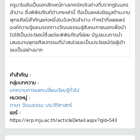
ครูบาโนอันเป็นเอกลักษณ์ทางเทคนิคเชิงช่างที่ปรากฏในนคร
ลำปาง ซึ่งพิพิธภัณฑ์ต่างๆเหล่านี้ ถือเป็นแหล่งข้อมูลด้านงาน
พุทธศิลป์สำคัญแห่งหนึ่งในจังหวัดลำปาง ทำหน้าที่เผยแพร่
องค์ความรู้และมรดกทางวัฒนธรรมสู่สังคมภายนอกเพื่อนำ
ไปใช้เป็นประโยชน์ซึ่งแต่ละพิพิธภัณฑ์ย่อย มีรูปแบบการนำ
เสนองานพุทธศิลปกรรมที่น่าสนใจและเป็นประโยชน์ต่อผู้เข้า
ชมเป็นอย่างมาก
คำสำคัญ :
กลุ่มบทความ :
บทความการแลกเปลี่ยนเรียนรู้ทั่วไป
หมวดหมู่ :
ภาษา วัฒนธรรม ประวัติศาสตร์
แชร์ :
https://erp.mju.ac.th/acticleDetail.aspx?qid=543