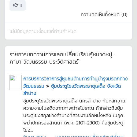
11
ความคิดเห็นทั้งหมด (
0
)
ไม่มีข้อมูลตามเงื่อนไขที่ท่านกำหนด
รายการบทความการแลกเปลี่ยนเรียนรู้หมวดหมู่ :
ภาษา วัฒนธรรม ประวัติศาสตร์
การบริการวิชาการสู่ชุมชนด้านการทำนุบำรุงมรดกทาง
วัฒนธรรม
»
ซุ้มประตูโขงวัดพระธาตุเสด็จ จังหวัด
ลำปาง
ซุ้มประตูโขงวัดพระธาตุเสด็จ นครลำปาง กับหลักฐาน
ความงามในอดีตจากภาพถ่ายโบราณ ถ้ากล่าวถึงซุ้ม
ประตูโขงสกุลช่างลำปางที่สวยงามอีกหนึ่งหลัง ในยุค
พม่าปกครองล้านนา (พ.ศ. 2101-2300) คือซุ้มประตู
โขง...