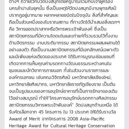
ต่างๆ ถวายไว้กับวัดปงสนุกโดยครูบาโนร่วมกับเจ้าผู้ครอง
นครลำปางในยุคนั้น ซึ่งเป็นเหตุให้วัดปงสนุกมีงานพุทธศิลป์
ปรากฏอยู่มากมาย หลากหลายชนิดในปัจจุบัน สิ่งที่สำคัญและ
ถือเป็นส่วนหนึ่งของโบราณสถาน ที่ทางวัดได้นำเสนอสิ่งแรกๆ
คือ วิหารยอดปราสาทหรือวิหารพระเจ้าพันองค์ ซึ่งเป็น
สถาปัตยกรรมที่มีความโดดเด่นและเก่าแก่ที่รวบรวมไว้ทั้งงาน
ด้านจิตรกรรม งานประติมากรรม สถาปัตยกรรมผสมผสานได้
อย่างลงตัว ถือเป็นงานสถาปัตยกรรมที่มีเอกลักษณ์เฉพาะตัว
และมีเพียงแห่งเดียวของประเทศ ได้รับการบูรณะซ่อมแซมที่
เกิดจากการเห็นคุณค่ามรดกทางวัฒนธรรมระหว่างคนใน
ชุมชนและนักวิชาการภายนอก ทั้งในส่วนงานราชการและ
องค์กรเอกชน เช่นคณะวิจิตรศิลป์ มหาวิทยาลัยเชียงใหม่,
มหาวิทยาลัยศิลปากร, มหาวิทยาลัยราชภัฏเชียงราย เป็นต้น
จนเป็นรูปแบบของการอนุรักษ์อาคารที่เป็นการรักษาของเดิม
ไว้อย่างสมบูรณ์ ทำให้“โครงการอนุรักษ์มรดกทางศิลปกรรม
สถาปัตยกรรมวิหารพระเจ้าพันองค์” วัดปงสนุกด้านเหนือ ได้
รับคัดเลือกจาก 45 โครงการ ใน 13 ประเทศ ให้ได้รับรางวัล
Award of Merit จากโครงการ 2008 Asia-Pacific
Heritage Award for Cultural Heritage Conservation