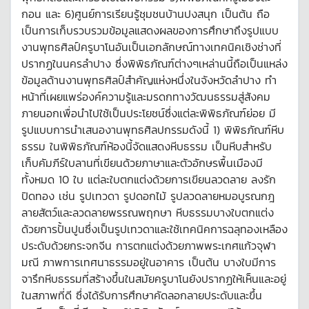
กอน และ 6)ศูนย์การเรียนรู้ชุมชนบ้านปงสนุก เป็นต้น ถือ
เป็นการเก็บรวบรวมข้อมูลแสดงผลของการศึกษาถึงรูปแบบ
งานพุทธศิลป์ครูบาโนอันเป็นเอกลักษณ์ทางเทคนิคเชิงช่างที่
ปรากฏในนครลำปาง ซึ่งพิพิธภัณฑ์ต่างๆเหล่านนี้ถือเป็นแหล่ง
ข้อมูลด้านงานพุทธศิลป์สำคัญแห่งหนึ่งในจังหวัดลำปาง ทำ
หน้าที่เผยแพร่องค์ความรู้และมรดกทางวัฒนธรรมสู่สังคม
ภายนอกเพื่อนำไปใช้เป็นประโยชน์ซึ่งแต่ละพิพิธภัณฑ์ย่อย มี
รูปแบบการนำเสนองานพุทธศิลปกรรมดังนี้ 1) พิพิธภัณฑ์หีบ
ธรรม ในพิพิธภัณฑ์ห้องนี้จัดแสดงหีบธรรม เป็นหีบสำหรับ
เก็บคัมภีร์ใบลานที่เขียนด้วยภาษาและตัวอักษรพื้นเมืองมี
ทั้งหมด 10 ใบ แต่ละใบตกแต่งด้วยการเขียนลวดลาย ลงรัก
ปิดทอง เช่น รูปเทวดา รูปดอกไม้ รูปลวดลายหมอบูรณกฎ
ลายสัตว์และลวดลายพรรณพฤกษา หีบธรรมบางใบตกแต่ง
ด้วยการปั้นปูนซึ่งเป็นรูปเทวดาและใช้เทคนิคการฉลุทองเหลือง
ประดับด้วยกระจกจีน การตกแต่งด้วยภาพพระเกศแก้วจุฬา
มณี ภาพการเทศนาธรรมอยู่ในอาคาร เป็นต้น บางใบมีการ
จารึกหีบธรรมที่สร้างขึ้นในสมัยครูบาโนยังปรากฏให้เห็นและอยู่
ในสภาพที่ดี ซึ่งได้รับการศึกษาคัดลอกลายประดับและขึ้น