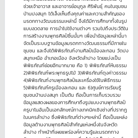
ช่วยเจ้าอาวาส และอาจารย์อนุกูล ศิริพันธุ์ คนในชุมชน
บ้านปงสนุก ได้เล็งเห็นถึงคุณค่าและความสำคัญของ
มรดกทางวัฒนธรรมเหล่านี้ จึงได้มีการศึกษาทั้งในรูป
แบบลวดลาย การนำไปใช้งานต่างๆ รวมไปถึงประวัติใน
การสร้างงานพุทธศิลป์ชิ้นนั้นๆ เพื่อนำข้อมูลเหล่านี้มา
จัดเป็นระบบฐานข้อมูลมรดกทางวัฒนธรรมที่มีภายใน
ชุมชน และจึงได้พิพิธภัณฑ์งานศิลป์เมืองละกอน วัดปง
สนุกเหนือ อำเภอเมือง จังหวัดลำปาง โดยแบ่งเป็น
พิพิธภัณฑ์ย่อยอีกมากมาย คือ 1) พิพิธภัณฑ์หีบธรรม
2)พิพิธภัณฑ์พระพุทธรูปไม้ 3)พิพิธภัณฑ์ตุงค่าวธรรม
4)พิพิธภัณฑ์งานพุทธศิลป์และเครื่องใช้ในพิธีกรรม
5)พิพิธภัณฑ์ครูเมืองละกอน และ 6)ศูนย์การเรียนรู้
ชุมชนบ้านปงสนุก เป็นต้น ถือเป็นการเก็บรวบรวม
ข้อมูลแสดงผลของการศึกษาถึงรูปแบบงานพุทธศิลป์
ครูบาโนอันเป็นเอกลักษณ์ทางเทคนิคเชิงช่างที่ปรากฏ
ในนครลำปาง ซึ่งพิพิธภัณฑ์ต่างๆเหล่านี้ ถือเป็นแหล่ง
ข้อมูลด้านงานพุทธศิลป์สำคัญแห่งหนึ่งในจังหวัด
ลำปาง ทำหน้าที่เผยแพร่องค์ความรู้และมรดกทาง