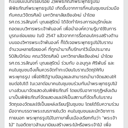
ทะเบียนเป็นที่เรียบร้อย 2)พิพิธภัณฑ์พระพุทธรูปไม้
พิพิธภัณฑ์พระพุทธรูปไม้ เกิดขึ้นจากการที่คนในชุมชนร่วมมือ
กับคณะวิจิตรศิลป์ มหาวิทยาลัยเชียงใหม่ นำโดย
รศ.ดร.วรลัญจก์ บุณยสุรัตน์ ได้จัดทำโครงการอนุรักษ์และ
ถอดแบบวิหารพระเจ้าพันองค์ เพื่อนำองค์ความรู้มาใช้ในการ
บูรณะซ่อมแซม ในปี 2547 แล้วจากการรื้อถอนโครงสร้างด้าน
บนของวิหารพระเจ้าพันองค์ ก็ได้เจอพระพุทธรูปไม้โบราณ
จำนวนหลายร้อยองค์ ที่ถูกนำมาเก็บรักษาไว้เมื่อประมาณ
50สิบปีก่อน คณะวิจิตรศิลป์ มหาวิทยาลัยเชียงใหม่ นำโดย
รศ.ดร.วรลัญจก์ บุณยสุรัตน์ ร่วมกับ อ.อนุกูล ศิริพันธ์ และ
คนในชุมชนจึงเห็นควรจัดทำทะเบียนโบราณวัตถุให้กับ
พระพุทธรูป เพื่อให้ได้ฐานข้อมูลและสามารถนำมาจัดแสดงให้
ชมต่อไปได้ ในเวลาต่อมาคนในชุมชนร่วมกันนำพระพุทธรูปไม้
บางส่วนมาจัดแสดงในพิพิธภัณฑ์ โดยปรับอาคารกุฏิหลังเดิม
มาเป็นพิพิธภัณฑ์จัดแสดงและให้เป็นสถานที่จัดเก็บโบราณ
วัตถุของวัดและใช้เป็นแหล่งเรียนรู้ในชุมชน โดยได้รับความร่วม
มือจากบรรดาพระเณรภายในวัด คนในชุมชนและนักวิชาการ
ภายนอก พระพุทธรูปไม้ในภาษาพื้นเมืองเรียกกันว่า "พระเจ้า
ไม้" ในอดีตชาวล้านนานิยมสร้างพระไม้หรือพระเจ้าไม้ เพื่อ