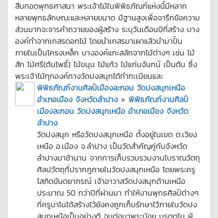
สืบทอดพุทธศาสนา พระเจ้าไม้ในพิพิธภัณฑ์แห่งนี้มีหลาก
หลายพุทธลักษณะและหลายขนาด มีฐานสูงเพื่อจารึกข้อความ
ส่วนมากจะจารคำถวายของผู้สร้าง ระบุวันเดือนปีที่สร้าง บาง
องค์ทำจากเกสรดอกไม้ โดยนำเกสรมาเผาแล้วนำมาปั้น
ภายในเป็นโครงเหล็ก บางองค์แกะสลักจากไม้ต่างๆ เช่น ไม้
สัก ไม้ศรี(ต้นโพธิ์) ไม้ขนุน ไม้แก้ว ไม้แก่นจันทน์ เป็นต้น ซึ่ง
พระเจ้าไม้ทุกองค์ทางวัดปงสนุกได้ทำทะเบียนและ
พิพิธภัณฑ์งานศิลป์เมืองละกอน วัดปงสนุกเหนือ
อำเภอเมือง จังหวัดลำปาง
»
พิพิธภัณฑ์งานศิลป์
เมืองละกอน วัดปงสนุกเหนือ อำเภอเมือง จังหวัด
ลำปาง
วัดปงสนุก หรือวัดปงสนุกเหนือ ตั้งอยู่ในเขต ต.เวียง
เหนือ อ.เมือง จ.ลำปาง เป็นวัดสำคัญคู่กับจังหวัด
ลำปางมาช้านาน จากการเก็บรวบรวมงานโบราณวัตถุ
ศิลปวัตถุที่ปรากฎภายในวัดปงสนุกเหนือ โดยพระครู
โสภิตขันตยาภรณ์ เจ้าอาวาสวัดปงสนุกด้านเหนือ
ประมาณ 50 กว่าปีที่ผ่านมา ทำให้งานพุทธศิลป์ต่างๆ
ที่ครูบาโนได้สร้างไว้ยังคงถูกเก็บรักษาไว้ภายในวัดปง
สนุกเหนือเป็นอย่างดี จนต่อมาพระน้อย นรตฺตโม ผู้