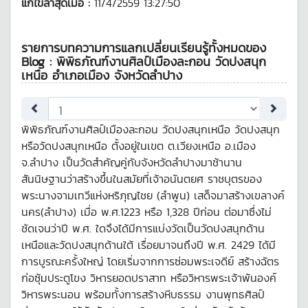
แก้ไขล่าสุดเมื่อ :
11/4/2559 13:27:50
รายการบทความการแลกเปลี่ยนเรียนรู้ทั้งหมดของ
Blog : พิพิธภัณฑ์งานศิลป์เมืองละกอน วัดปงสนุก
เหนือ อำเภอเมือง จังหวัดลำปาง
พิพิธภัณฑ์งานศิลป์เมืองละกอน วัดปงสนุกเหนือ วัดปงสนุก
หรือวัดปงสนุกเหนือ ตั้งอยู่ในเขต ต.เวียงเหนือ อ.เมือง
จ.ลำปาง เป็นวัดสำคัญคู่กับจังหวัดลำปางมาช้านาน
สันนิษฐานว่าสร้างขึ้นในสมัยที่เจ้าอนันตยศ ราชบุตรของ
พระนางจามเทวีแห่งหริภุญไชย (ลำพูน) เสด็จมาสร้างเขลางค์
นคร(ลำปาง) เมื่อ พ.ศ.1223 หรือ 1,328 ปีก่อน ต่อมาซึ่งไม่
ชัดเจนว่าปี พ.ศ. ใดจึงได้มีการแบ่งวัดเป็นวัดปงสนุกด้าน
เหนือและวัดปงสนุกด้านใต้ เรื่อยมาจนถึงปี พ.ศ. 2429 ได้มี
การบูรณะครั้งใหญ่ โดยเริ่มจากการซ่อมพระเจดีย์ สร้างฉัตร
ก่อซุ้มประตูโขง วิหารยอดปราสาท หรือวิหารพระเจ้าพันองค์
วิหารพระนอน พร้อมทั้งการสร้างหีบธรรม งานพุทธศิลป์