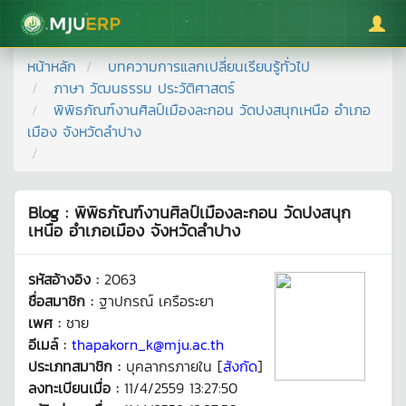
มหาวิทยาลัยแม่โจ้
หน้าหลัก
บทความการแลกเปลี่ยนเรียนรู้ทั่วไป
ภาษา วัฒนธรรม ประวัติศาสตร์
พิพิธภัณฑ์งานศิลป์เมืองละกอน วัดปงสนุกเหนือ อำเภอ
เมือง จังหวัดลำปาง
Blog : พิพิธภัณฑ์งานศิลป์เมืองละกอน วัดปงสนุก
เหนือ อำเภอเมือง จังหวัดลำปาง
รหัสอ้างอิง :
2063
ชื่อสมาชิก :
ฐาปกรณ์ เครือระยา
เพศ :
ชาย
อีเมล์ :
thapakorn_k@mju.ac.th
ประเภทสมาชิก :
บุคลากรภายใน [
สังกัด
]
ลงทะเบียนเมื่อ :
11/4/2559 13:27:50