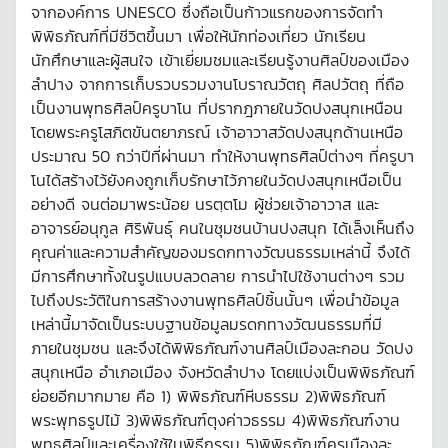
จากองค์การ UNESCO ซึ่งถือเป็นก้าวแรกของการจัดทำ
พิพิธภัณฑ์ที่มีชีวิตขึ้นมา เพื่อให้นักท่องเที่ยว นักเรียน
นักศึกษาและผู้สนใจ เข้าเยี่ยมชมและเรียนรู้งานศิลป์ของเมือง
ลำปาง จากการเก็บรวบรวมงานโบราณวัตถุ ศิลปวัตถุ ที่ถือ
เป็นงานพุทธศิลป์ครูบาโน ที่ปรากฎภายในวัดปงสนุกเหนือน
โดยพระครูโสภิตขันตยาภรณ์ เจ้าอาวาสวัดปงสนุกด้านเหนือ
ประมาณ 50 กว่าปีที่ผ่านมา ทำให้งานพุทธศิลป์ต่างๆ ที่ครูบา
โนได้สร้างไว้ยังคงถูกเก็บรักษาไว้ภายในวัดปงสนุกเหนือเป็น
อย่างดี จนต่อมาพระน้อย นรตฺตโม ผู้ช่วยเจ้าอาวาส และ
อาจารย์อนุกูล ศิริพันธุ์ คนในชุมชนบ้านปงสนุก ได้เล็งเห็นถึง
คุณค่าและความสำคัญของมรดกทางวัฒนธรรมเหล่านี้ จึงได้
มีการศึกษาทั้งในรูปแบบลวดลาย การนำไปใช้งานต่างๆ รวม
ไปถึงประวัติในการสร้างงานพุทธศิลป์ชิ้นนั้นๆ เพื่อนำข้อมูล
เหล่านี้มาจัดเป็นระบบฐานข้อมูลมรดกทางวัฒนธรรมที่มี
ภายในชุมชน และจึงได้พิพิธภัณฑ์งานศิลป์เมืองละกอน วัดปง
สนุกเหนือ อำเภอเมือง จังหวัดลำปาง โดยแบ่งเป็นพิพิธภัณฑ์
ย่อยอีกมากมาย คือ 1) พิพิธภัณฑ์หีบธรรม 2)พิพิธภัณฑ์
พระพุทธรูปไม้ 3)พิพิธภัณฑ์ตุงค่าวธรรม 4)พิพิธภัณฑ์งาน
พุทธศิลป์และเครื่องใช้ในพิธีกรรม 5)พิพิธภัณฑ์ครูเมืองละ