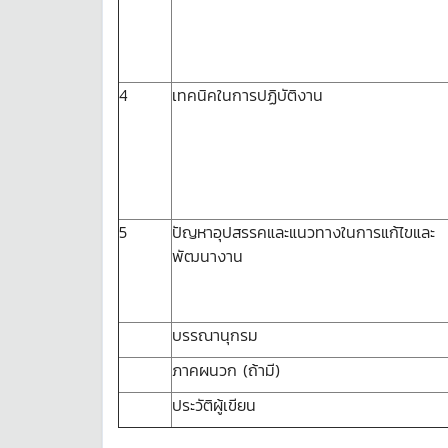
4
เทคนิคในการปฏิบัติงาน
5
ปัญหาอุปสรรคและแนวทางในการแก้ไขและ
พัฒนางาน
บรรณานุกรม
ภาคผนวก (ถ้ามี)
ประวัติผู้เขียน