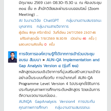
มิถุนายน 2569 เวลา 08.30-15.30 น. ณ ห้องประชุม
๓๐๔ ชั้น ๓ สำนักวิจัยและผ่านระบบออนไลน์ (Zoom
Meeting) ...
AI ในงานวิจัย
ChatGPT
กลุ่มงานตามสมรรถนะ
บุคลากร
กลุ่มงานสายวิชาการ
ผู้เขียน
พิกุล ศรีดารัตน์
วันที่เขียน
24/7/2569 23:07:46
แก้ไขล่าสุดเมื่อ
7/8/2569 16:30:19
เปิดอ่าน
46
ครั้ง |
แสดงความคิดเห็น
0
ครั้ง
การจัดการองค์ความรู้ที่ได้จากการเข้าร่วมประชุม
อบรม สัมมนา
»
AUN-QA Implementation and
Gap Analysis Version ๔ (รุ่นที่ ๒๘)
หลักสูตรอบรมเชิงวิชาการที่มุ่งเสริมสร้างความเข้าใจ
อย่างเป็นระบบเกี่ยวกับ การนำเกณฑ์ AUN-QA
Programme Level Version 4 ไปประยุกต์ใช้ในการ
ประกันคุณภาพการศึกษาระดับหลักสูตร โดยเน้นการ
ตีความเจตนารมณ์ของ...
AUNQA
GapAnalysis
Version4
การประกัน
คุณภาพการศึกษา
กลุ่มงานตามสมรรถนะ