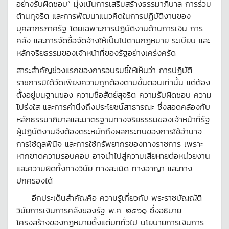
อย่างรับผิดชอบ” มุ่งเน้นการเสริมสร้างธรรมาภิบาล การร่วม
ต้านทุจริต และการพัฒนาแนวคิดในการปฏิบัติงานของ
บุคลากรภาครัฐ โดยเฉพาะการปฏิบัติงานด้านการเงิน การ
คลัง และการจัดซื้อจัดจ้างให้เป็นไปตามกฎหมาย ระเบียบ และ
หลักจริยธรรมของเจ้าหน้าที่ของรัฐอย่างเคร่งครัด
สาระสำคัญช่วงแรกของการอบรมชี้ให้เห็นว่า การปฏิบัติ
ราชการมิได้วัดเพียงความถูกต้องตามขั้นตอนเท่านั้น แต่ต้อง
ตั้งอยู่บนฐานของ ความซื่อสัตย์สุจริต ความรับผิดชอบ ความ
โปร่งใส และการคำนึงถึงประโยชน์สาธารณะ ซึ่งสอดคล้องกับ
หลักธรรมาภิบาลและมาตรฐานทางจริยธรรมของเจ้าหน้าที่รัฐ
ผู้ปฏิบัติงานจึงต้องตระหนักถึงผลกระทบของการใช้อำนาจ
การใช้ดุลพินิจ และการใช้ทรัพยากรของทางราชการ เพราะ
หากขาดความรอบคอบ อาจนำไปสู่ความเสียหายต่อหน่วยงาน
และความผิดทั้งทางวินัย ทางละเมิด ทางอาญา และทาง
ปกครองได้
อีกประเด็นสำคัญคือ ความรู้เกี่ยวกับ พระราชบัญญัติ
วินัยการเงินการคลังของรัฐ พ.ศ. ๒๕๖๑ ซึ่งอธิบาย
โครงสร้างของกฎหมายตั้งแต่บททั่วไป นโยบายการเงินการ