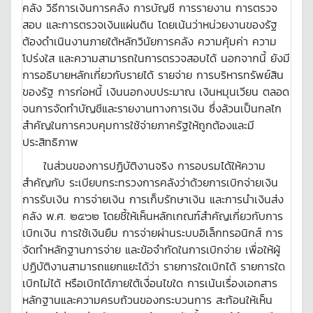
คลัง วิธีการเงินการคลัง การบัญชี การรายงาน การตรวจ
สอบ และการตรวจเงินแผ่นดิน โดยเน้นว่าหน่วยงานของรัฐ
ต้องดำเนินงานภายใต้หลักวินัยการคลัง ความคุ้มค่า ความ
โปร่งใส และความสามารถในการตรวจสอบได้ นอกจากนี้ ยังมี
การอธิบายหลักเกี่ยวกับรายได้ รายจ่าย การบริหารทรัพย์สิน
ของรัฐ การก่อหนี้ เงินนอกงบประมาณ เงินหมุนเวียน ตลอด
จนการจัดทำบัญชีและรายงานทางการเงิน ซึ่งล้วนเป็นกลไก
สำคัญในการควบคุมการใช้จ่ายภาครัฐให้ถูกต้องและมี
ประสิทธิภาพ
ในส่วนของการปฏิบัติงานจริง การอบรมได้ให้ความ
สำคัญกับ ระเบียบกระทรวงการคลังว่าด้วยการเบิกจ่ายเงิน
การรับเงิน การจ่ายเงิน การเก็บรักษาเงิน และการนำเงินส่ง
คลัง พ.ศ. ๒๕๖๒ โดยชี้ให้เห็นหลักเกณฑ์สำคัญเกี่ยวกับการ
เบิกเงิน การใช้เงินยืม การจ่ายผ่านระบบอิเล็กทรอนิกส์ การ
จัดทำหลักฐานการจ่าย และข้อจำกัดในการเบิกจ่าย เพื่อให้ผู้
ปฏิบัติงานสามารถแยกแยะได้ว่า รายการใดเบิกได้ รายการใด
เบิกไม่ได้ หรือเบิกได้ภายใต้เงื่อนไขใด การเน้นเรื่องเอกสาร
หลักฐานและความครบถ้วนของกระบวนการ สะท้อนให้เห็น