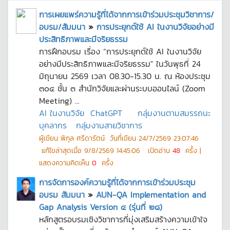
การเผยแพร่ความรู้ที่ได้จากการเข้าร่วมประชุมวิชาการ/
อบรม/สัมมนา
»
การประยุกต์ใช้ AI ในงานวิจัยอย่างมี
ประสิทธิภาพและมีจริยธรรม
การฝึกอบรม เรื่อง “การประยุกต์ใช้ AI ในงานวิจัย
อย่างมีประสิทธิภาพและมีจริยธรรม" ในวันพุธที่ 24
มิถุนายน 2569 เวลา 08.30-15.30 น. ณ ห้องประชุม
๓๐๔ ชั้น ๓ สำนักวิจัยและผ่านระบบออนไลน์ (Zoom
Meeting) ...
AI ในงานวิจัย
ChatGPT
กลุ่มงานตามสมรรถนะ
บุคลากร
กลุ่มงานสายวิชาการ
ผู้เขียน
พิกุล ศรีดารัตน์
วันที่เขียน
24/7/2569 23:07:46
แก้ไขล่าสุดเมื่อ
9/8/2569 14:45:06
เปิดอ่าน
48
ครั้ง |
แสดงความคิดเห็น
0
ครั้ง
การจัดการองค์ความรู้ที่ได้จากการเข้าร่วมประชุม
อบรม สัมมนา
»
AUN-QA Implementation and
Gap Analysis Version ๔ (รุ่นที่ ๒๘)
หลักสูตรอบรมเชิงวิชาการที่มุ่งเสริมสร้างความเข้าใจ