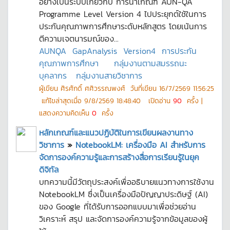
อย่างเป็นระบบเกี่ยวกับ การนำเกณฑ์ AUN-QA
Programme Level Version 4 ไปประยุกต์ใช้ในการ
ประกันคุณภาพการศึกษาระดับหลักสูตร โดยเน้นการ
ตีความเจตนารมณ์ของ...
AUNQA
GapAnalysis
Version4
การประกัน
คุณภาพการศึกษา
กลุ่มงานตามสมรรถนะ
บุคลากร
กลุ่มงานสายวิชาการ
ผู้เขียน
ศิรศักดิ์ ศศิวรรณพงศ์
วันที่เขียน
16/7/2569 11:56:25
แก้ไขล่าสุดเมื่อ
9/8/2569 18:48:40
เปิดอ่าน
90
ครั้ง |
แสดงความคิดเห็น
0
ครั้ง
หลักเกณฑ์และแนวปฏิบัติในการเขียนผลงานทาง
วิชาการ
»
NotebookLM: เครื่องมือ AI สำหรับการ
จัดการองค์ความรู้และการสร้างสื่อการเรียนรู้ในยุค
ดิจิทัล
บทความนี้มีวัตถุประสงค์เพื่ออธิบายแนวทางการใช้งาน
NotebookLM ซึ่งเป็นเครื่องมือปัญญาประดิษฐ์ (AI)
ของ Google ที่ได้รับการออกแบบมาเพื่อช่วยอ่าน
วิเคราะห์ สรุป และจัดการองค์ความรู้จากข้อมูลของผู้