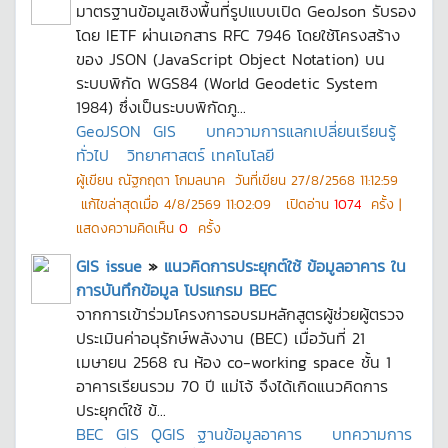
มาตรฐานข้อมูลเชิงพื้นที่รูปแบบเปิด GeoJson รับรอง
โดย IETF ผ่านเอกสาร RFC 7946 โดยใช้โครงสร้าง
ของ JSON (JavaScript Object Notation) บน
ระบบพิกัด WGS84 (World Geodetic System
1984) ซึ่งเป็นระบบพิกัดภู...
GeoJSON
GIS
บทความการแลกเปลี่ยนเรียนรู้
ทั่วไป
วิทยาศาสตร์ เทคโนโลยี
ผู้เขียน
ณัฐกฤตา โกมลนาค
วันที่เขียน
27/8/2568 11:12:59
แก้ไขล่าสุดเมื่อ
4/8/2569 11:02:09
เปิดอ่าน
1074
ครั้ง |
แสดงความคิดเห็น
0
ครั้ง
GIS issue
»
แนวคิดการประยุกต์ใช้ ข้อมูลอาคาร ใน
การบันทึกข้อมูล โปรแกรม BEC
จากการเข้าร่วมโครงการอบรมหลักสูตรผู้ช่วยผู้ตรวจ
ประเมินค่าอนุรักษ์พลังงาน (BEC) เมื่อวันที่ 21
เมษายน 2568 ณ ห้อง co-working space ชั้น 1
อาคารเรียนรวม 70 ปี แม่โจ้ จึงได้เกิดแนวคิดการ
ประยุกต์ใช้ ข้...
BEC
GIS
QGIS
ฐานข้อมูลอาคาร
บทความการ