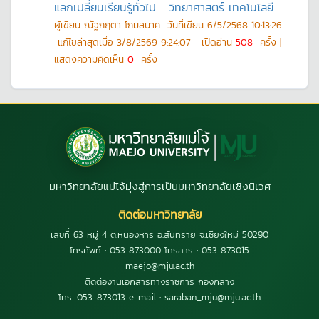
แลกเปลี่ยนเรียนรู้ทั่วไป
วิทยาศาสตร์ เทคโนโลยี
ผู้เขียน
ณัฐกฤตา โกมลนาค
วันที่เขียน
6/5/2568 10:13:26
แก้ไขล่าสุดเมื่อ
3/8/2569 9:24:07
เปิดอ่าน
508
ครั้ง |
แสดงความคิดเห็น
0
ครั้ง
มหาวิทยาลัยแม่โจ้มุ่งสู่การเป็นมหาวิทยาลัยเชิงนิเวศ
ติดต่อมหาวิทยาลัย
เลขที่ 63 หมู่ 4 ต.หนองหาร อ.สันทราย จ.เชียงใหม่ 50290
โทรศัพท์ : 053 873000 โทรสาร : 053 873015
maejo@mju.ac.th
ติดต่องานเอกสารทางราชการ กองกลาง
โทร. 053-873013 e-mail : saraban_mju@mju.ac.th