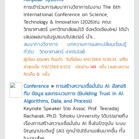
การเข้าร่วมการสมนาทางวิชาการในงาน The 6th
International Conference on Science,
Technology & Innovation (2026)ณ. คณะ
วิทยาศาสตร์ มหาวิทยาลัยแม่โจ้ จังหวัดเชียงใหม่ ได้นำ
เสนอผลงานในรูปแบบโปสเตอร์ นำเ...
สมนาทางวิชาการ
บทความการแลกเปลี่ยนเรียนรู้
ทั่วไป
วิทยาศาสตร์ เทคโนโลยี
ผู้เขียน
อุทุมพร กันแก้ว
วันที่เขียน
4/6/2569 13:30:32
แก้ไข
ล่าสุดเมื่อ
7/8/2569 6:51:12
เปิดอ่าน
149
ครั้ง | แสดงความ
คิดเห็น
0
ครั้ง
Conference
»
การสร้างความเชื่อมั่นใน AI: อัลกอริ
ทึม ข้อมูล และกระบวนการ (Building Trust in AI:
Algorithms, Data, and Process)
Keynote Speaker โดย Assoc. Prof. Teeradaj
Racharak, Ph.D. Tohoku University ได้บรรยายถึง
เรื่องการสร้างความเชื่อมั่นใน AI ซึ่งในปัจจุบัน ระบบ
ปัญญาประดิษฐ์ (AI) ถูกนำไปใช้งานเพิ่มมากขึ้น ทั้ง
ในงานสำค...