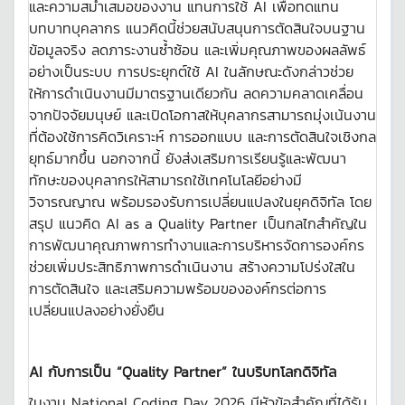
และความสม่ำเสมอของงาน แทนการใช้ AI เพื่อทดแทน
บทบาทบุคลากร แนวคิดนี้ช่วยสนับสนุนการตัดสินใจบนฐาน
ข้อมูลจริง ลดภาระงานซ้ำซ้อน และเพิ่มคุณภาพของผลลัพธ์
อย่างเป็นระบบ การประยุกต์ใช้ AI ในลักษณะดังกล่าวช่วย
ให้การดำเนินงานมีมาตรฐานเดียวกัน ลดความคลาดเคลื่อน
จากปัจจัยมนุษย์ และเปิดโอกาสให้บุคลากรสามารถมุ่งเน้นงาน
ที่ต้องใช้การคิดวิเคราะห์ การออกแบบ และการตัดสินใจเชิงกล
ยุทธ์มากขึ้น นอกจากนี้ ยังส่งเสริมการเรียนรู้และพัฒนา
ทักษะของบุคลากรให้สามารถใช้เทคโนโลยีอย่างมี
วิจารณญาณ พร้อมรองรับการเปลี่ยนแปลงในยุคดิจิทัล โดย
สรุป แนวคิด AI as a Quality Partner เป็นกลไกสำคัญใน
การพัฒนาคุณภาพการทำงานและการบริหารจัดการองค์กร
ช่วยเพิ่มประสิทธิภาพการดำเนินงาน สร้างความโปร่งใสใน
การตัดสินใจ และเสริมความพร้อมขององค์กรต่อการ
เปลี่ยนแปลงอย่างยั่งยืน
AI
กับการเป็น “
Quality Partner”
ในบริบทโลกดิจิทัล
ในงาน National Coding Day 2026 มีหัวข้อสำคัญที่ได้รับ