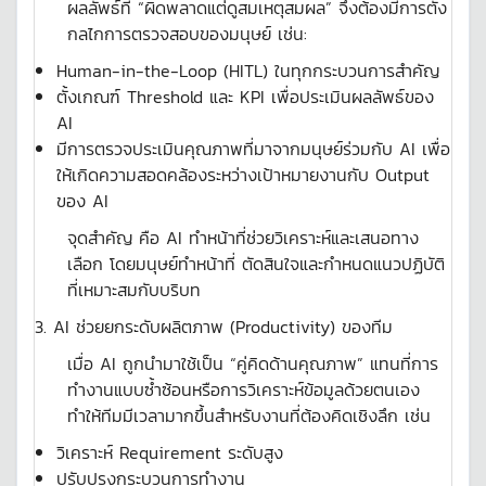
ผลลัพธ์ที่ “ผิดพลาดแต่ดูสมเหตุสมผล” จึงต้องมีการตั้ง
กลไกการตรวจสอบของมนุษย์ เช่น:
Human-in-the-Loop (HITL) ในทุกกระบวนการสำคัญ
ตั้งเกณฑ์ Threshold และ KPI เพื่อประเมินผลลัพธ์ของ
AI
มีการตรวจประเมินคุณภาพที่มาจากมนุษย์ร่วมกับ AI เพื่อ
ให้เกิดความสอดคล้องระหว่างเป้าหมายงานกับ Output
ของ AI
จุดสำคัญ คือ AI ทำหน้าที่ช่วยวิเคราะห์และเสนอทาง
เลือก โดยมนุษย์ทำหน้าที่ ตัดสินใจและกำหนดแนวปฏิบัติ
ที่เหมาะสมกับบริบท
3. AI ช่วยยกระดับผลิตภาพ (Productivity) ของทีม
เมื่อ AI ถูกนำมาใช้เป็น “คู่คิดด้านคุณภาพ” แทนที่การ
ทำงานแบบซ้ำซ้อนหรือการวิเคราะห์ข้อมูลด้วยตนเอง
ทำให้ทีมมีเวลามากขึ้นสำหรับงานที่ต้องคิดเชิงลึก เช่น
วิเคราะห์ Requirement ระดับสูง
ปรับปรุงกระบวนการทำงาน