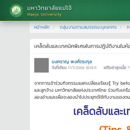
มหาวิทยาลัยแม่โจ้
Maejo University
หน้าหลัก
กลุ่มงานตามสมรรถนะบุคลากร
ก
เคล็ดลับและเทคนิคพิเศษในการปฏิบัติงานในห้
นงคราญ พงศ์ตระกุล
วันที่เขียน
17/1/2568 18:19:11
แก้ไขล่าสุดเมื่อ
7
จากการเข้าร่วมกิจกรรมแลกเปลี่ยนเรียนรู้ Try bef
และลูกจ้าง มหาวิทยาลัยแห่งประเทศไทย ร่วมกับเครือข่
ลองอ่านและเผื่อจะลองนำไปประยุกต์ใช้กับงานของตนเอ
เคล็ดลับและเ
(Tips 