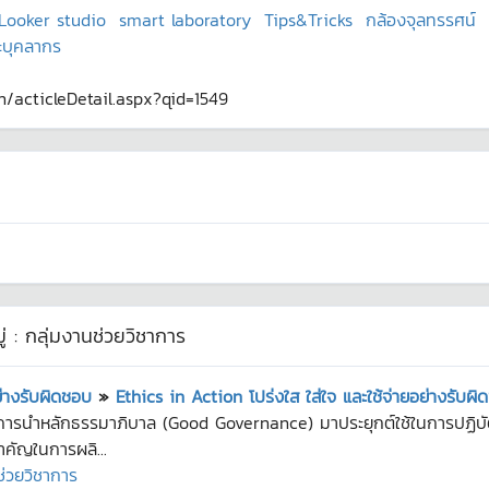
Looker studio
smart laboratory
Tips&Tricks
กล้องจุลทรรศน์
ะบุคลากร
th/acticleDetail.aspx?qid=1549
่ :
กลุ่มงานช่วยวิชาการ
ย่างรับผิดชอบ
»
Ethics in Action โปร่งใส ใส่ใจ และใช้จ่ายอย่างรับผ
น้นการนำหลักธรรมาภิบาล (Good Governance) มาประยุกต์ใช้ในการปฏ
ำคัญในการผลิ...
ช่วยวิชาการ