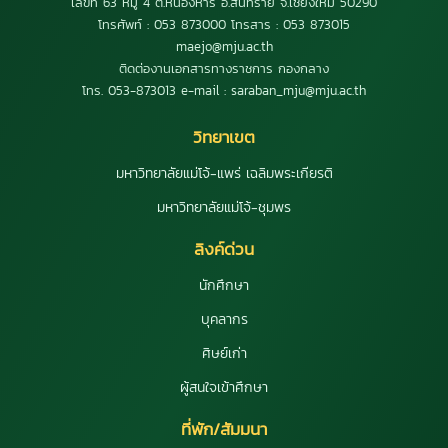
เลขที่ 63 หมู่ 4 ต.หนองหาร อ.สันทราย จ.เชียงใหม่ 50290
โทรศัพท์ : 053 873000 โทรสาร : 053 873015
maejo@mju.ac.th
ติดต่องานเอกสารทางราชการ กองกลาง
โทร. 053-873013 e-mail : saraban_mju@mju.ac.th
วิทยาเขต
มหาวิทยาลัยแม่โจ้-แพร่ เฉลิมพระเกียรติ
มหาวิทยาลัยแม่โจ้-ชุมพร
ลิงค์ด่วน
นักศึกษา
บุคลากร
ศิษย์เก่า
ผู้สนใจเข้าศึกษา
ที่พัก/สัมมนา