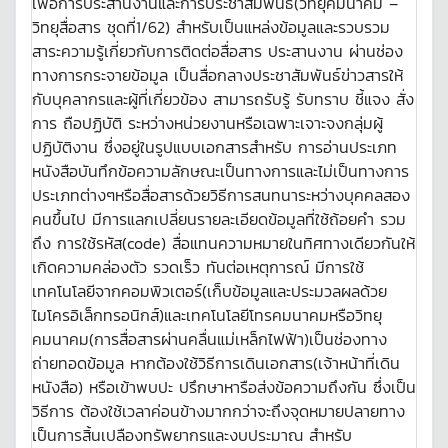
เพื่อการประสานงานและการประชาสัมพันธ์(วิทยุคมนาคม –
วิทยุสื่อสาร ชุดที่1/62) สำหรับเป็นแหล่งข้อมูลและรวบรวม
สาระความรู้เกี่ยวกับการติดต่อสื่อสาร ประสานงาน ผ่านช่อง
ทางการกระจายข้อมูล เป็นสื่อกลางประชาสัมพันธ์ข่าวสารให้
กับบุคลากรและผู้ที่เกี่ยวข้อง สามารถรับรู้ รับทราบ ชี้แจง สั่ง
การ ถือปฏิบัติ ระหว่างหน่วยงานหรือเฉพาะเจาะจงกลุ่มผู้
ปฏิบัติงาน ซึ่งอยู่ในรูปแบบเอกสารสำหรับ การอ่านประเภท
หนังสือบันทึกข้อความลักษณะเป็นทางการและไม่เป็นทางการ
ประเภทต่างๆหรือสื่อสารด้วยวิธีการสนทนาระหว่างบุคคลสอง
คนขึ้นไป มีการแลกเปลี่ยนรายละเอียดข้อมูลที่ใช้ถ้อยคำ รวม
ถึง การใช้รหัส(code) สื่อแทนความหมายในทิศทางเดียวกันให้
เกิดความคล่องตัว รวดเร็ว ทันต่อเหตุการณ์ มีการใช้
เทคโนโลยีจากคอมพิวเตอร์(เก็บข้อมูลและประมวลผลด้วย
ไมโครอิเล็กทรอนิกส์)และเทคโนโลยีโทรคมนาคมหรือวิทยุ
คมนาคม(การสื่อสารผ่านคลื่นแม่เหล็กไฟฟ้า)เป็นช่องทาง
ถ่ายทอดข้อมูล หากต้องใช้วิธีการเดินเอกสาร(เจ้าหน้าที่เดิน
หนังสือ) หรือเข้าพบปะ ปรึกษาหารือส่งข้อความถึงกัน ซึ่งเป็น
วิธีการ ต้องใช้เวลาค่อนข้างมากกว่าจะถึงจุดหมายปลายทาง
เป็นการสิ้นเปลืองทรัพยากรและงบประมาณ สำหรับ