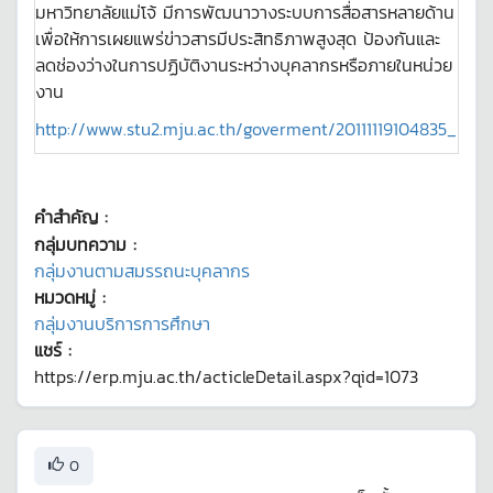
มหาวิทยาลัยแม่โจ้ มีการพัฒนาวางระบบการสื่อสารหลายด้าน
เพื่อให้การเผยแพร่ข่าวสารมีประสิทธิภาพสูงสุด ป้องกันและ
ลดช่องว่างในการปฏิบัติงานระหว่างบุคลากรหรือภายในหน่วย
งาน
http://www.stu2.mju.ac.th/goverment/20111119104835_mj
คำสำคัญ :
กลุ่มบทความ :
กลุ่มงานตามสมรรถนะบุคลากร
หมวดหมู่ :
กลุ่มงานบริการการศึกษา
แชร์ :
https://erp.mju.ac.th/acticleDetail.aspx?qid=1073
0