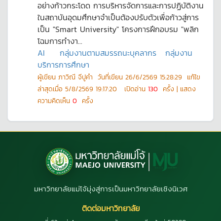
อย่างก้าวกระโดด การบริหารจัดการและการปฏิบัติงาน
ในสถาบันอุดมศึกษาจำเป็นต้องปรับตัวเพื่อก้าวสู่การ
เป็น "Smart University" โครงการฝึกอบรม "พลิก
โฉมการทำงา...
AI
กลุ่มงานตามสมรรถนะบุคลากร
กลุ่มงาน
บริการการศึกษา
ผู้เขียน
ภาวิณี จีปูคำ
วันที่เขียน
26/6/2569 15:28:29
แก้ไข
ล่าสุดเมื่อ
5/8/2569 19:17:20
เปิดอ่าน
130
ครั้ง | แสดง
ความคิดเห็น
0
ครั้ง
มหาวิทยาลัยแม่โจ้มุ่งสู่การเป็นมหาวิทยาลัยเชิงนิเวศ
ติดต่อมหาวิทยาลัย