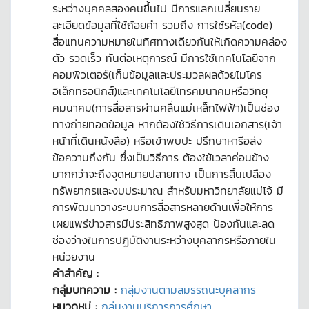
ระหว่างบุคคลสองคนขึ้นไป มีการแลกเปลี่ยนราย
ละเอียดข้อมูลที่ใช้ถ้อยคำ รวมถึง การใช้รหัส(code)
สื่อแทนความหมายในทิศทางเดียวกันให้เกิดความคล่อง
ตัว รวดเร็ว ทันต่อเหตุการณ์ มีการใช้เทคโนโลยีจาก
คอมพิวเตอร์(เก็บข้อมูลและประมวลผลด้วยไมโคร
อิเล็กทรอนิกส์)และเทคโนโลยีโทรคมนาคมหรือวิทยุ
คมนาคม(การสื่อสารผ่านคลื่นแม่เหล็กไฟฟ้า)เป็นช่อง
ทางถ่ายทอดข้อมูล หากต้องใช้วิธีการเดินเอกสาร(เจ้า
หน้าที่เดินหนังสือ) หรือเข้าพบปะ ปรึกษาหารือส่ง
ข้อความถึงกัน ซึ่งเป็นวิธีการ ต้องใช้เวลาค่อนข้าง
มากกว่าจะถึงจุดหมายปลายทาง เป็นการสิ้นเปลือง
ทรัพยากรและงบประมาณ สำหรับมหาวิทยาลัยแม่โจ้ มี
การพัฒนาวางระบบการสื่อสารหลายด้านเพื่อให้การ
เผยแพร่ข่าวสารมีประสิทธิภาพสูงสุด ป้องกันและลด
ช่องว่างในการปฏิบัติงานระหว่างบุคลากรหรือภายใน
หน่วยงาน
คำสำคัญ :
กลุ่มบทความ :
กลุ่มงานตามสมรรถนะบุคลากร
หมวดหมู่ :
กลุ่มงานบริการการศึกษา