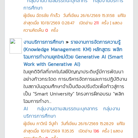
กลุ่มงานตามสมรรถนะบุคลากร
กลุ่มงานบริการ
การศึกษา
ผู้เขียน
ฉัตรชัย ก๋าเร็ว
วันที่เขียน
26/6/2569 15:31:58
แก้ไข
ล่าสุดเมื่อ
10/8/2569 0:28:47
เปิดอ่าน
211
ครั้ง | แสดง
ความคิดเห็น
0
ครั้ง
งานบริการการศึกษา
»
รายงานการจัดการความรู้
(Knowledge Management: KM) หลักสูตร: พลิก
โฉมการทำงานยุคใหม่ด้วย Generative AI (Smart
Work with Generative AI)
ในยุคดิจิทัลที่เทคโนโลยีปัญญาประดิษฐ์มีการพัฒนา
อย่างก้าวกระโดด การบริหารจัดการและการปฏิบัติงาน
ในสถาบันอุดมศึกษาจำเป็นต้องปรับตัวเพื่อก้าวสู่การ
เป็น "Smart University" โครงการฝึกอบรม "พลิก
โฉมการทำงา...
AI
กลุ่มงานตามสมรรถนะบุคลากร
กลุ่มงาน
บริการการศึกษา
ผู้เขียน
ภาวิณี จีปูคำ
วันที่เขียน
26/6/2569 15:28:29
แก้ไข
ล่าสุดเมื่อ
10/8/2569 11:35:35
เปิดอ่าน
136
ครั้ง | แสดง