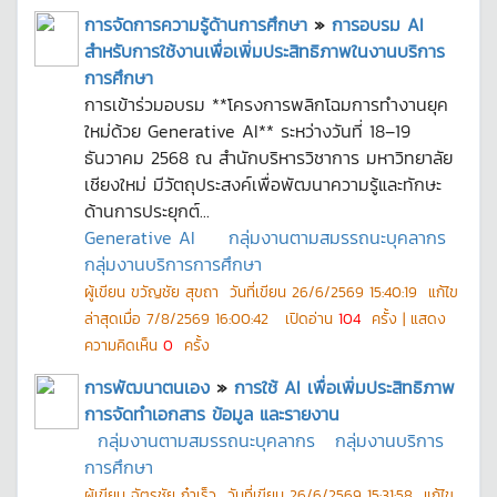
การจัดการความรู้ด้านการศึกษา
»
การอบรม AI
สำหรับการใช้งานเพื่อเพิ่มประสิทธิภาพในงานบริการ
การศึกษา
การเข้าร่วมอบรม **โครงการพลิกโฉมการทำงานยุค
ใหม่ด้วย Generative AI** ระหว่างวันที่ 18–19
ธันวาคม 2568 ณ สำนักบริหารวิชาการ มหาวิทยาลัย
เชียงใหม่ มีวัตถุประสงค์เพื่อพัฒนาความรู้และทักษะ
ด้านการประยุกต์...
Generative AI
กลุ่มงานตามสมรรถนะบุคลากร
กลุ่มงานบริการการศึกษา
ผู้เขียน
ขวัญชัย สุขถา
วันที่เขียน
26/6/2569 15:40:19
แก้ไข
ล่าสุดเมื่อ
7/8/2569 16:00:42
เปิดอ่าน
104
ครั้ง | แสดง
ความคิดเห็น
0
ครั้ง
การพัฒนาตนเอง
»
การใช้ AI เพื่อเพิ่มประสิทธิภาพ
การจัดทำเอกสาร ข้อมูล และรายงาน
กลุ่มงานตามสมรรถนะบุคลากร
กลุ่มงานบริการ
การศึกษา
ผู้เขียน
ฉัตรชัย ก๋าเร็ว
วันที่เขียน
26/6/2569 15:31:58
แก้ไข