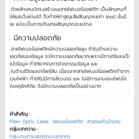
ด้วยลักษณะโครงสร้างขอสายไฟเบอร์ออฟติก เป็นลักษณะที่
ทำให้แสงวิ่งผ่านได้ จึงทำให้ค่าสูญเสียสัญญาณ(ค่า loss) นั้นมี
น้อย แม้จะเป็นการเดินสายสัญญาณระยะไกล
มีความปลอดภัย
สายไฟเบอร์ออฟติกมีความปลอดภัยสูง ถ้าในด้านความ
ปลอดภัยของข้อมูล จะมีความปลอดภัยมากเพราะมีการใช้แสงเป็น
ตัวนำข้อมูล ทำให้ยากในการโจรกรรมข้อมูล และ
ในด้านชีวิตและทรัพย์สิน เนื่องจากสายไฟเบอร์ออฟติกทำจาก
ฉนวนไฟฟ้า ทำให้ไม่มีการลัดวงจร และ ไม่มีการลามของไฟเมื่อ
เกิดเหตุอัคคีภัย จึงมีความปลอดภัยเป็นอย่างมาก
คำสำคัญ :
Fiber Optic Cable
ไฟเบอร์ออฟติก
สายใยแก้วนําแสง
กลุ่มบทความ :
กลุ่มงานตามสมรรถนะบุคลากร