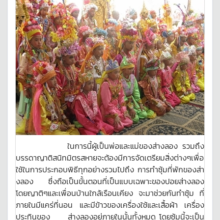
ในการนี้ผู้เป็นพ่อและแม่ของส่างลอง รวมถึง
บรรดาญาติสนิทมิตรสหายจะต้องมีการจัดเตรียมสิ่งต่างๆเพื่อ
ใช้ในการประกอบพิธีทุกอย่างรวมไปถึง การทำซุ้มที่พักของส่า
งลอง ซึ่งถือเป็นขั้นตอนที่เป็นแบบเฉพาะของปอยส่างลอง
โดยญาติๆและเพื่อนบ้านใกล้เรือนเคียง จะมาช่วยกันทำซุ้ม ที่
ภายในมีแคร่ที่นอน และมีข้าวของเครื่องใช้และเสื้อผ้า เครื่อง
ประทินของ ส่างลองอยู่ภายในนั้นทั้งหมด โดยซุ้มนี้จะเป็น