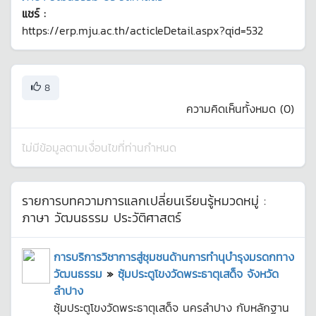
แชร์ :
https://erp.mju.ac.th/acticleDetail.aspx?qid=532
8
ความคิดเห็นทั้งหมด (
0
)
ไม่มีข้อมูลตามเงื่อนไขที่ท่านกำหนด
รายการบทความการแลกเปลี่ยนเรียนรู้หมวดหมู่ :
ภาษา วัฒนธรรม ประวัติศาสตร์
การบริการวิชาการสู่ชุมชนด้านการทำนุบำรุงมรดกทาง
วัฒนธรรม
»
ซุ้มประตูโขงวัดพระธาตุเสด็จ จังหวัด
ลำปาง
ซุ้มประตูโขงวัดพระธาตุเสด็จ นครลำปาง กับหลักฐาน