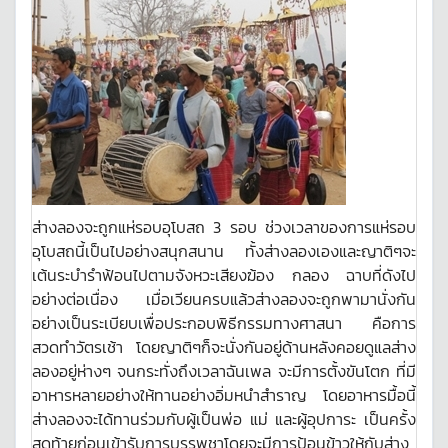
ส่างลองจะถูกแห่รอบอุโบสถ 3 รอบ ช่วงเวลาของการแห่รอบ
อุโบสถนี้เป็นไปอย่างสนุกสนาน ทั้งส่างลองเองและญาติๆจะ
เต้นระบำรำฟ้อนไปตามจังหวะเสียงฆ้อง กลอง ฉาบที่ดังไป
อย่างต่อเนื่อง เมื่อเวียนครบแล้วส่างลองจะถูกพามานั่งกัน
อย่างเป็นระเบียบเพื่อประกอบพิธีกรรมทางศาสนา คือการ
สวดทำวัตรเช้า โดยญาติๆก็จะนั่งกันอยู่ด้านหลังคอยดูแลส่าง
ลองอยู่ห่างๆ จนกระทั่งถึงเวลาฉันเพล จะมีการตั้งขันโตก ที่มี
อาหารหลายอย่างให้ทานอย่างอิ่มหนำสำราญ โดยอาหารมื้อนี้
ส่างลองจะได้ทานร่วมกับผู้เป็นพ่อ แม่ และผู้อุปการะ เป็นครั้ง
สุดท้ายก่อนเข้ารับการบรรพชาโดยจะมีการป้อนข้าวให้กับส่าง