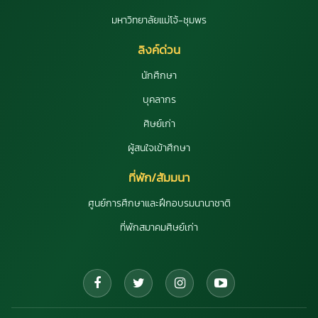
มหาวิทยาลัยแม่โจ้-ชุมพร
ลิงค์ด่วน
นักศึกษา
บุคลากร
ศิษย์เก่า
ผู้สนใจเข้าศึกษา
ที่พัก/สัมมนา
ศูนย์การศึกษาและฝึกอบรมนานาชาติ
ที่พักสมาคมศิษย์เก่า