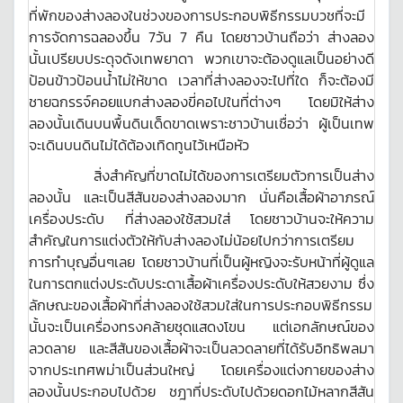
ที่พักของส่างลองในช่วงของการประกอบพิธีกรรมบวชที่จะมี
การจัดการฉลองขึ้น 7วัน 7 คืน โดยชาวบ้านถือว่า ส่างลอง
นั้นเปรียบประดุจดังเทพยาดา พวกเขาจะต้องดูแลเป็นอย่างดี
ป้อนข้าวป้อนน้ำไม่ให้ขาด เวลาที่ส่างลองจะไปที่ใด ก็จะต้องมี
ชายฉกรรจ์คอยแบกส่างลองขี่คอไปในที่ต่างๆ โดยมิให้ส่าง
ลองนั้นเดินบนพื้นดินเด็ดขาดเพราะชาวบ้านเชื่อว่า ผู้เป็นเทพ
จะเดินบนดินไม่ได้ต้องเทิดทูนไว้เหนือหัว
สิ่งสำคัญที่ขาดไม่ได้ของการเตรียมตัวการเป็นส่าง
ลองนั้น และเป็นสีสันของส่างลองมาก นั่นคือเสื้อผ้าอาภรณ์
เครื่องประดับ ที่ส่างลองใช้สวมใส่ โดยชาวบ้านจะให้ความ
สำคัญในการแต่งตัวให้กับส่างลองไม่น้อยไปกว่าการเตรียม
การทำบุญอื่นๆเลย โดยชาวบ้านที่เป็นผู้หญิงจะรับหน้าที่ผู้ดูแล
ในการตกแต่งประดับประดาเสื้อผ้าเครื่องประดับให้สวยงาม ซึ่ง
ลักษณะของเสื้อผ้าที่ส่างลองใช้สวมใส่ในการประกอบพิธีกรรม
นั้นจะเป็นเครื่องทรงคล้ายชุดแสดงโขน แต่เอกลักษณ์ของ
ลวดลาย และสีสันของเสื้อผ้าจะเป็นลวดลายที่ได้รับอิทธิพลมา
จากประเทศพม่าเป็นส่วนใหญ่ โดยเครื่องแต่งกายของส่าง
ลองนั้นประกอบไปด้วย ชฎาที่ประดับไปด้วยดอกไม้หลากสีสัน