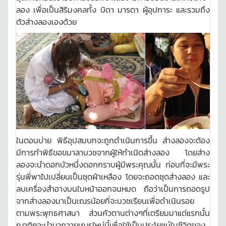
ลอง เพื่อเป็นสิริมงคลทั้ง บิดา มารดา ผู้อุปการะ และรวมถึง
ตัวส่างลองเองด้วย
ในตอนบ่าย พิธีอุปสมบทจะถูกดำเนินการขึ้น ส่างลองจะต้อง
มีการทำพิธีขอขมาลาบวชจากผู้ให้กำเนิดส่างลอง โดยส่าง
ลองจะนำดอกบัวหนึ่งดอกกราบผู้มีพระคุณนั้น ก่อนที่จะมีพระ
รุ่นพี่พาไปเปลี่ยนเป็นชุดผ้าเหลือง โดยจะถอดชุดส่างลอง และ
ลบเครื่องสำอางบนใบหน้าออกจนหมด ถือว่าเป็นการถอดรูป
จากส่างลองมาเป็นเณรน้อยที่จะบวชเรียนเพื่อดำเนินรอย
ตามพระพุทธศาสนา ส่วนคัวตานต่างๆที่เตรียมมาแต่แรกนั้น
ญาติๆจะนำมาถวายเณรใหม่นี้เพื่อใช้เป็นประโยชน์ในชีวิตของ