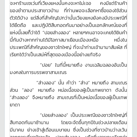
จะหาร้านเซเว่นที่เวียงแหงนั้นคงจะหาไม่เจอ คงมีแต่ร้านค้า
ของชำตามประสาชาวบ้าน ที่ท่านพอจะเลือกหาซื้อของใช้ส่วน
ตัวได้บ้าง แต่สิ่งที่สำคัญไปกว่านั้นเวียงแหงยังคงมีประเพณีที่
ได้ยึดถือ และปฏิบัติสืบทอดกันมาอย่างเป็นเอกลักษณ์ของที่
แห่งนี้เลยก็ว่าได้ “ปอยส่างลอง” หลายๆคนอาจจะเคยได้ยินคำ
นี้กันบ้างหากท่านได้มีโอกาสมาเยือนเมืองเหนือ หนึ่งใน
ประเพณีที่สำคัญของชาวไทใหญ่ ที่จะนำท่านเข้ามามาสัมผัส ที่
เรียกได้ว่าเป็นเสน่ห์ที่สุดของเมืองนี้อย่างแท้จริง
“ปอย” ในที่นี้หมายถึง งานเฉลิมฉลองอันเป็น
มงคลในการบรรพชาสามเณร
“ส่างลอง” นั้น คำว่า “ส่าง” หมายถึง สามเณร
ส่วน “ลอง” หมายถึง หน่อเนื้อของผู้เป็นเทพยาดา ดังนั้น
“ส่างลอง” จึงหมายถึง สามเณรที่เป็นหน่อเนื้อของผู้เป็นเทพ
ยาดา
“ปอยส่างลอง” เป็นประเพณีของชาวไทใหญ่ที่
สืบทอดกันมาช้านาน โดยจะจัดขึ้นทุกปีในช่วงปลายเดือน
มีนาคม ย่างเข้าสู่เดือนเมษายน ซึ่งเป็นช่วงที่ชาวบ้านว่างเว้น