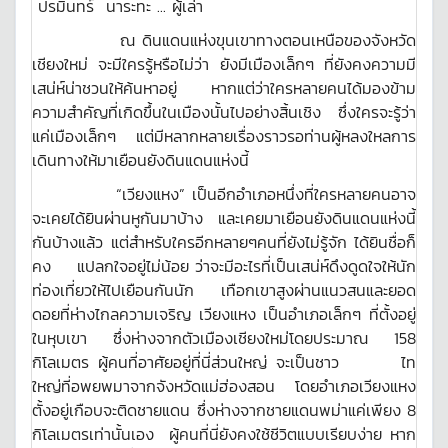
ปรมินทร์ นาระทะ ... ผู้เล่า
ณ ดินแดนแห่งขุนเขาทางตอนเหนือของจังหวัด
เชียงใหม่ จะมีใครรู้หรือไม่ว่า ยังมีเมืองเล็กๆ ที่ยังคงความมี
เสน่ห์น่าชวนให้ค้นหาอยู่ หากแต่ว่าใครหลายคนได้มองข้าม
ความสำคัญที่เกิดขึ้นในเมืองนั้นไปอย่างสิ้นเชิง ซึ่งใครจะรู้ว่า
แค่เมืองเล็กๆ แต่มีหลากหลายเรื่องราวรอท่านผู้หลงใหลการ
เดินทางให้มาเยือนยังดินแดนแห่งนี้
“เวียงแหง” เป็นอีกอำเภอหนึ่งที่ใครหลายคนอาจ
จะเคยได้ยินผ่านหูกันมาบ้าง และเคยมาเยือนยังดินแดนแห่งนี้
กันบ้างแล้ว แต่สำหรับใครอีกหลายๆคนที่ยังไม่รู้จัก ได้ยินชื่อก็
คง แปลกใจอยู่ไม่น้อย ว่าจะมีอะไรที่เป็นเสน่ห์ดึงดูดใจให้นัก
ท่องเที่ยวให้ไปเยือนกันนัก เทือกเขาสูงผ่านแนวสนและยอด
ดอยที่ห่างไกลความเจริญ เวียงแหง เป็นอำเภอเล็กๆ ที่ตั้งอยู่
ในหุบเขา ซึ่งห่างจากตัวเมืองเชียงใหม่โดยประมาณ 158
กิโลเมตร ผู้คนที่อาศัยอยู่ที่นี่ส่วนใหญ่ จะเป็นชาว ไท
ใหญ่ที่อพยพมาจากจังหวัดแม่ฮ่องสอน โดยอำเภอเวียงแหง
ตั้งอยู่เกือบจะติดชายแดน ซึ่งห่างจากชายแดนพม่าแค่เพียง 8
กิโลเมตรเท่านั้นเอง ผู้คนที่นี่ยังคงใช้ชีวิตแบบเรียบง่าย หาก