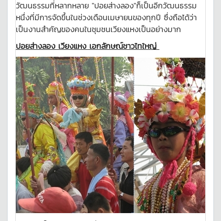
วัฒนธรรมที่หลากหลาย "ปอยส่างลอง"ก็เป็นอีกวัฒนธรรม
หนึ่งที่มีการจัดขึ้นในช่วงเดือนเมษายนของทุกปี ซึ่งถือได้ว่า
เป็นงานสำคัญของคนในชุมชนเวียงแหงเป็นอย่างมาก
ปอยส่างลอง เวียงแหง เอกลักษณ์ชาวไทใหญ่