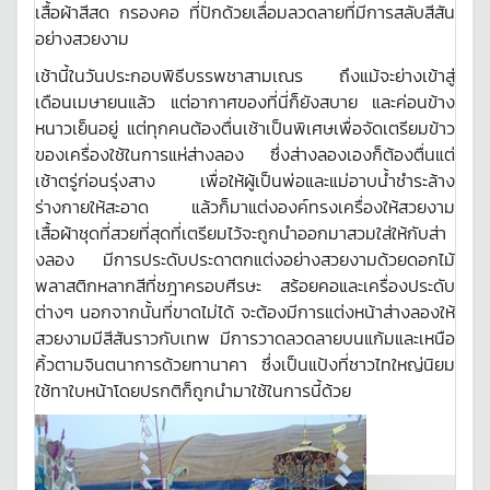
เสื้อผ้าสีสด กรองคอ ที่ปักด้วยเลื่อมลวดลายที่มีการสลับสีสัน
อย่างสวยงาม
เช้านี้ในวันประกอบพิธีบรรพชาสามเณร ถึงแม้จะย่างเข้าสู่
เดือนเมษายนแล้ว แต่อากาศของที่นี่ก็ยังสบาย และค่อนข้าง
หนาวเย็นอยู่ แต่ทุกคนต้องตื่นเช้าเป็นพิเศษเพื่อจัดเตรียมข้าว
ของเครื่องใช้ในการแห่ส่างลอง ซึ่งส่างลองเองก็ต้องตื่นแต่
เช้าตรู่ก่อนรุ่งสาง เพื่อให้ผู้เป็นพ่อและแม่อาบน้ำชำระล้าง
ร่างกายให้สะอาด แล้วก็มาแต่งองค์ทรงเครื่องให้สวยงาม
เสื้อผ้าชุดที่สวยที่สุดที่เตรียมไว้จะถูกนำออกมาสวมใส่ให้กับส่า
งลอง มีการประดับประดาตกแต่งอย่างสวยงามด้วยดอกไม้
พลาสติกหลากสีที่ชฎาครอบศีรษะ สร้อยคอและเครื่องประดับ
ต่างๆ นอกจากนั้นที่ขาดไม่ได้ จะต้องมีการแต่งหน้าส่างลองให้
สวยงามมีสีสันราวกับเทพ มีการวาดลวดลายบนแก้มและเหนือ
คิ้วตามจินตนาการด้วยทานาคา ซึ่งเป็นแป้งที่ชาวไทใหญ่นิยม
ใช้ทาใบหน้าโดยปรกติก็ถูกนำมาใช้ในการนี้ด้วย