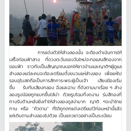
การแต่งตัวให้ส่างลองนั้น จะต้องดำเนินการให้
เสร็จก่อนฟ้าสาง ที่ดวงตะวันของวันใหม่จะทอแสงสีทองจาก
ขอบฟ้า ราวกับเป็นสัญญาณบอกให้ชาวบ้านและญาติๆผู้ดูแล
ส่างลองแต่ละคนจะต้องเตรียมตั้งขบวนแห่ส่างลอง เพื่อแห่ไป
รอบอุโบสถถือเป็นการสักการะพระผู้เป็นเจ้า เสียงฆ้องเริ่ม
ขึ้น รับกับเสียงกลอง ฉิ่งและฉาบ ที่ดังตามมาเรื่อย ๆ ส่าง
ลองรูปน้อยถูกแบกขึ้นใส่บ่า ด้วยรูปโฉมที่งดงาม ร่มสีทองที่
กางรับด้านหลังยิ่งทำให้ส่างลองดูสง่ามาก ญาติ ๆจะนำไทย
ทาน หรือ “คัวตาน” ที่ได้ถูกตกแต่งเตรียมไว้ก่อนหน้านี้แล้ว
แห่เดินตามส่างลองไปด้วย เป็นแถวยาวอย่างเป็นระเบียบ