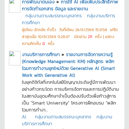
การพัฒนาตนเอง
»
การใช้ AI เพื่อเพิ่มประสิทธิภาพ
การจัดทำเอกสาร ข้อมูล และรายงาน
กลุ่มงานตามสมรรถนะบุคลากร
กลุ่มงานบริการ
การศึกษา
ผู้เขียน
ฉัตรชัย ก๋าเร็ว
วันที่เขียน
26/6/2569 15:31:58
แก้ไข
ล่าสุดเมื่อ
10/8/2569 0:28:47
เปิดอ่าน
211
ครั้ง | แสดง
ความคิดเห็น
0
ครั้ง
งานบริการการศึกษา
»
รายงานการจัดการความรู้
(Knowledge Management: KM) หลักสูตร: พลิก
โฉมการทำงานยุคใหม่ด้วย Generative AI (Smart
Work with Generative AI)
ในยุคดิจิทัลที่เทคโนโลยีปัญญาประดิษฐ์มีการพัฒนา
อย่างก้าวกระโดด การบริหารจัดการและการปฏิบัติงาน
ในสถาบันอุดมศึกษาจำเป็นต้องปรับตัวเพื่อก้าวสู่การ
เป็น "Smart University" โครงการฝึกอบรม "พลิก
โฉมการทำงา...
AI
กลุ่มงานตามสมรรถนะบุคลากร
กลุ่มงาน
บริการการศึกษา