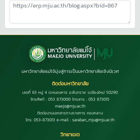
มหาวิทยาลัยแม่โจ้มุ่งสู่การเป็นมหาวิทยาลัยเชิงนิเวศ
ติดต่อมหาวิทยาลัย
เลขที่ 63 หมู่ 4 ต.หนองหาร อ.สันทราย จ.เชียงใหม่ 50290
โทรศัพท์ : 053 873000 โทรสาร : 053 873015
maejo@mju.ac.th
ติดต่องานเอกสารทางราชการ กองกลาง
โทร. 053-873013 e-mail : saraban_mju@mju.ac.th
วิทยาเขต