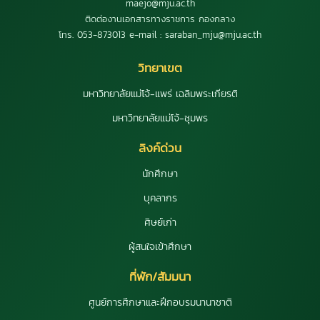
maejo@mju.ac.th
ติดต่องานเอกสารทางราชการ กองกลาง
โทร. 053-873013 e-mail : saraban_mju@mju.ac.th
วิทยาเขต
มหาวิทยาลัยแม่โจ้-แพร่ เฉลิมพระเกียรติ
มหาวิทยาลัยแม่โจ้-ชุมพร
ลิงค์ด่วน
นักศึกษา
บุคลากร
ศิษย์เก่า
ผู้สนใจเข้าศึกษา
ที่พัก/สัมมนา
ศูนย์การศึกษาและฝึกอบรมนานาชาติ