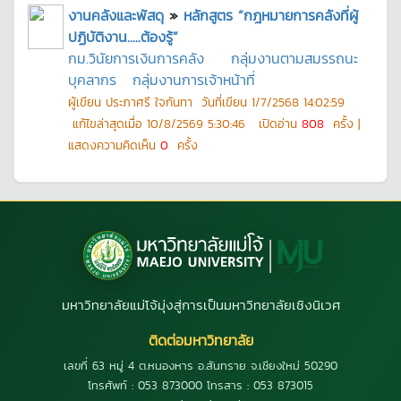
งานคลังและพัสดุ
»
หลักสูตร “กฎหมายการคลังที่ผู้
ปฏิบัติงาน.....ต้องรู้”
กม.วินัยการเงินการคลัง
กลุ่มงานตามสมรรถนะ
บุคลากร
กลุ่มงานการเจ้าหน้าที่
ผู้เขียน
ประภาศรี ใจกันทา
วันที่เขียน
1/7/2568 14:02:59
แก้ไขล่าสุดเมื่อ
10/8/2569 5:30:46
เปิดอ่าน
808
ครั้ง |
แสดงความคิดเห็น
0
ครั้ง
มหาวิทยาลัยแม่โจ้มุ่งสู่การเป็นมหาวิทยาลัยเชิงนิเวศ
ติดต่อมหาวิทยาลัย
เลขที่ 63 หมู่ 4 ต.หนองหาร อ.สันทราย จ.เชียงใหม่ 50290
โทรศัพท์ : 053 873000 โทรสาร : 053 873015