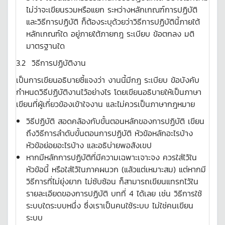
ไม่ว่าจะเขียนรวมหรือแยก ระหว่างหลักเกณฑ์การปฏิบัติ
และวิธีการปฏิบัติ ก็ต้องระบุด้วยว่าวิธีการปฏิบัตินี้ภายใต้
หลักเกณฑ์ใด อยู่ภายใต้ภายกฎ ระเบียบ ข้อตกลง มติ
มาตรฐานใด
3.2 วิธีการปฏิบัติงาน
เป็นการเขียนอธิบายชี้แจงว่า งานนี้มีกฎ ระเบียบ ข้อบังคับ
กำหนดวิธีปฏิบัติงานไว้อย่างไร โดยเขียนอธิบายให้เป็นภาษา
เขียนที่ผู้เกี่ยวข้องเข้าใจงาน และไม่ควรเป็นภาษากฎหมาย
วิธีปฏิบัติ สอดคล้องกับขั้นตอนหลักของการปฏิบัติ เขียน
ถึงวิธีการลำดับขั้นตอนการปฏิบัติ หัวข้อหลักอะไรบ้าง
หัวข้อย่อยอะไรบ้าง และอธิบ่ายพอสังเขป
หากมีหลักการปฏิบัติที่มีความเฉพาะเจาะจง ควรใส่ไว้ใน
หัวข้อนี้ หรือใส่ไว้ในภาคผนวก (แล้วแต่เหมาะสม) แต่หากมี
วิธีการที่ไม่ยุ่งยาก ไม่ซับซ้อน ก็สามารถเขียนแทรกไว้ใน
รายละเอียดของการปฏิบัติ บทที่ 4 ได้เลย เช่น วิธีการใช้
ระบบใดระบบหนึ่ง ซึ่งเราเป็นคนใช้ระบบ ไม่ใช่คนเขียน
ระบบ