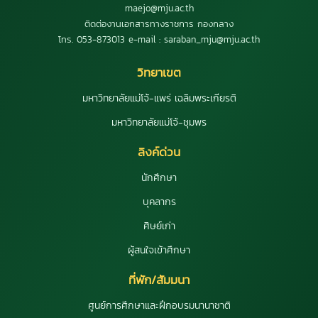
maejo@mju.ac.th
ติดต่องานเอกสารทางราชการ กองกลาง
โทร. 053-873013 e-mail : saraban_mju@mju.ac.th
วิทยาเขต
มหาวิทยาลัยแม่โจ้-แพร่ เฉลิมพระเกียรติ
มหาวิทยาลัยแม่โจ้-ชุมพร
ลิงค์ด่วน
นักศึกษา
บุคลากร
ศิษย์เก่า
ผู้สนใจเข้าศึกษา
ที่พัก/สัมมนา
ศูนย์การศึกษาและฝึกอบรมนานาชาติ