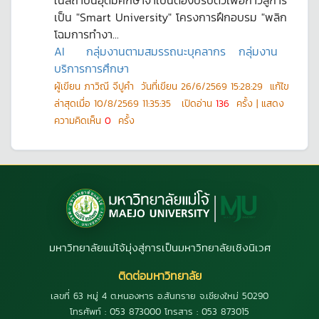
ในสถาบันอุดมศึกษาจำเป็นต้องปรับตัวเพื่อก้าวสู่การ
เป็น "Smart University" โครงการฝึกอบรม "พลิก
โฉมการทำงา...
AI
กลุ่มงานตามสมรรถนะบุคลากร
กลุ่มงาน
บริการการศึกษา
ผู้เขียน
ภาวิณี จีปูคำ
วันที่เขียน
26/6/2569 15:28:29
แก้ไข
ล่าสุดเมื่อ
10/8/2569 11:35:35
เปิดอ่าน
136
ครั้ง | แสดง
ความคิดเห็น
0
ครั้ง
มหาวิทยาลัยแม่โจ้มุ่งสู่การเป็นมหาวิทยาลัยเชิงนิเวศ
ติดต่อมหาวิทยาลัย
เลขที่ 63 หมู่ 4 ต.หนองหาร อ.สันทราย จ.เชียงใหม่ 50290
โทรศัพท์ : 053 873000 โทรสาร : 053 873015