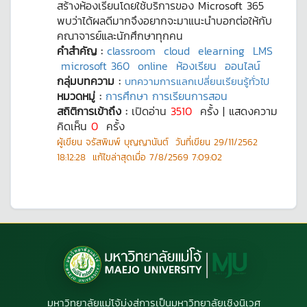
สร้างห้องเรียนโดยใช้บริการของ Microsoft 365
พบว่าได้ผลดีมากจึงอยากจะมาแนะนำบอกต่อให้กับ
คณาจารย์และนักศึกษาทุกคน
คำสำคัญ :
classroom
cloud
elearning
LMS
microsoft 360
online
ห้องเรียน
ออนไลน์
กลุ่มบทความ :
บทความการแลกเปลี่ยนเรียนรู้ทั่วไป
หมวดหมู่ :
การศึกษา การเรียนการสอน
สถิติการเข้าถึง :
เปิดอ่าน
3510
ครั้ง | แสดงความ
คิดเห็น
0
ครั้ง
ผู้เขียน
จรัสพิมพ์ บุญญานันต์
วันที่เขียน
29/11/2562
18:12:28
แก้ไขล่าสุดเมื่อ
7/8/2569 7:09:02
มหาวิทยาลัยแม่โจ้มุ่งสู่การเป็นมหาวิทยาลัยเชิงนิเวศ