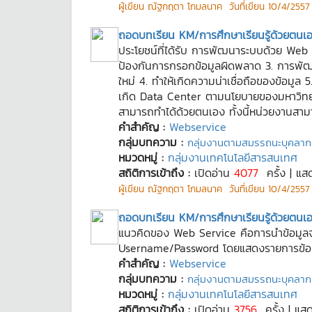
ผู้เขียน
ณัฐกฤตา โกมลนาค
วันที่เขียน
10/4/2557 
ถอดบทเรียน KM/การศึกษาเรียนรู้ด้วยตนเ
ประโยชน์ที่ได้รับ การพัฒนาระบบด้วย Web Ser
ป้องกันการกรอกข้อมูลผิดพลาด 3. การพัฒ
ใหม่ 4. ทำให้เกิดความน่าเชื่อถือของข้อมูล
เกิด Data Center ตามนโยบายของมหาวิทยาลั
สามารถทำได้ด้วยตนเอง ทั้งนี้หน่วยงานสา
คำสำคัญ :
Webservice
กลุ่มบทความ :
กลุ่มงานตามสมรรถนะบุคลาก
หมวดหมู่ :
กลุ่มงานเทคโนโลยีสารสนเทศ
สถิติการเข้าถึง :
เปิดอ่าน
4077
ครั้ง | แส
ผู้เขียน
ณัฐกฤตา โกมลนาค
วันที่เขียน
10/4/2557 1
ถอดบทเรียน KM/การศึกษาเรียนรู้ด้วยตนเ
แนวคิดของ Web Service คือการนำข้อมูลจาก
Username/Password โดยแสดงรายการข้อมูลใน
คำสำคัญ :
Webservice
กลุ่มบทความ :
กลุ่มงานตามสมรรถนะบุคลาก
หมวดหมู่ :
กลุ่มงานเทคโนโลยีสารสนเทศ
สถิติการเข้าถึง :
เปิดอ่าน
3756
ครั้ง | แส