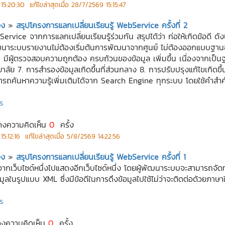
15:20:30
แก้ไขล่าสุดเมื่อ
28/7/2569 15:15:47
อง
»
สรุปโครงการแลกเปลี่ยนเรียนรู้ WebService ครั้งที่ 2
vice จากการแลกเปลี่ยนเรียนรู้ร่วมกัน สรุปได้ว่า ก่อให้เกิดข้อดี ดัง
นาระบบรายงานไม่ต้องเริ่มต้นการพัฒนาจากศูนย์ ไม่ต้องออกแบบฐานข
 5. มีผู้ตรวจสอบความถูกต้อง ครบถ้วนของข้อมูล เพิ่มขึ้น เนื่องจากเป็น
ย 7. การสำรองข้อมูลเกิดขึ้นที่ส่วนกลาง 8. การปรับปรุงแก้ไขเกิดขึ้
มารถค้นหาความรู้เพิ่มเติมได้จาก Search Engine ทุกระบบ โดยใช้คำส
ร
ดงความคิดเห็น
0
ครั้ง
5:12:16
แก้ไขล่าสุดเมื่อ
5/8/2569 14:22:56
อง
»
สรุปโครงการแลกเปลี่ยนเรียนรู้ WebService ครั้งที่ 1
เว็บไซด์หนึ่งไปแสดงอีกเว็บไซด์หนึ่ง โดยผู้พัฒนาระบบจะสามารถจัดท
รูปแบบ XML ซึ่งมีข้อดีในการดึงข้อมูลไปใช้ไม่ว่าจะติดต่อด้วยภาษา
ร
ดงความคิดเห็น
0
ครั้ง