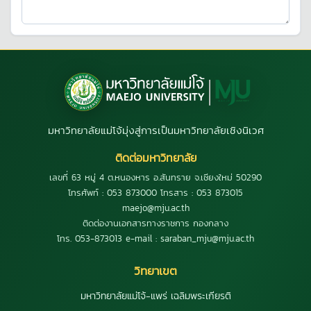
มหาวิทยาลัยแม่โจ้มุ่งสู่การเป็นมหาวิทยาลัยเชิงนิเวศ
ติดต่อมหาวิทยาลัย
เลขที่ 63 หมู่ 4 ต.หนองหาร อ.สันทราย จ.เชียงใหม่ 50290
โทรศัพท์ : 053 873000 โทรสาร : 053 873015
maejo@mju.ac.th
ติดต่องานเอกสารทางราชการ กองกลาง
โทร. 053-873013 e-mail : saraban_mju@mju.ac.th
วิทยาเขต
มหาวิทยาลัยแม่โจ้-แพร่ เฉลิมพระเกียรติ