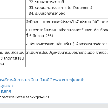
ระบบอาคารสถานที่
ระบบเอกสารราชการ (e-Document)
ระบบเอกสารอ้างอิง
จัดฝึกอบรมและเผยแพร่ประชาสัมพันธ์ระบบ ไปยังคณ
1. มหาวิทยาลัยเทคโนโลยีราชมงคลตะวันออก จังหวัดชลบ
ที่ 5 มีนาคม 2561
2. จัดโครงการแลกเปลี่ยนเรียนรู้เพื่อการบริหารจัดก
งาน เช่นเกิดระบบ
ดำเนินการปรับปรุงพัฒนาระบบอย่างต่อเนื่อง จากข้อ
ช้ เกิดการเรียน
่อง
รบริหารจัดการ มหาวิทยาลัยแม่โจ้ www.erp.mju.ac.th
ะบุคลากร
ารสนเทศ
th/acticleDetail.aspx?qid=823