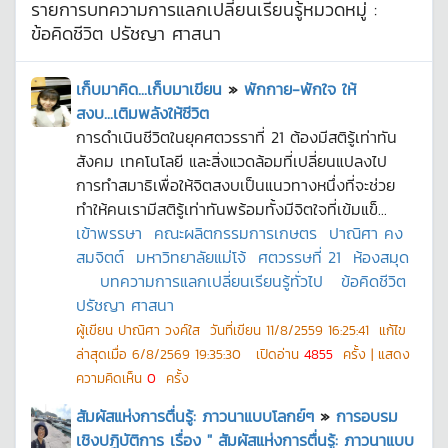
รายการบทความการแลกเปลี่ยนเรียนรู้หมวดหมู่ :
ข้อคิดชีวิต ปรัชญา ศาสนา
เก็บมาคิด...เก็บมาเขียน
»
พักกาย-พักใจ ให้
สงบ...เติมพลังให้ชีวิต
การดำเนินชีวิตในยุคศตวรราที่ 21 ต้องมีสติรู้เท่าทัน
สังคม เทคโนโลยี และสิ่งแวดล้อมที่เปลี่ยนแปลงไป
การทำสมาธิเพื่อให้จิตสงบเป็นแนวทางหนึ่งที่จะช่วย
ทำให้คนเรามีสติรู้เท่าทันพร้อมทั้งมีจิตใจที่เข้มแข็...
เข้าพรรษา
คณะผลิตกรรมการเกษตร
ปาณิศา คง
สมจิตต์
มหาวิทยาลัยแม่โจ้
ศตวรรษที่ 21
ห้องสมุด
บทความการแลกเปลี่ยนเรียนรู้ทั่วไป
ข้อคิดชีวิต
ปรัชญา ศาสนา
ผู้เขียน
ปาณิศา วงค์ใส
วันที่เขียน
11/8/2559 16:25:41
แก้ไข
ล่าสุดเมื่อ
6/8/2569 19:35:30
เปิดอ่าน
4855
ครั้ง | แสดง
ความคิดเห็น
0
ครั้ง
สัมผัสแห่งการตื่นรู้: ภาวนาแบบโลกย์ๆ
»
การอบรม
เชิงปฏิบัติการ เรื่อง " สัมผัสแห่งการตื่นรู้: ภาวนาแบบ