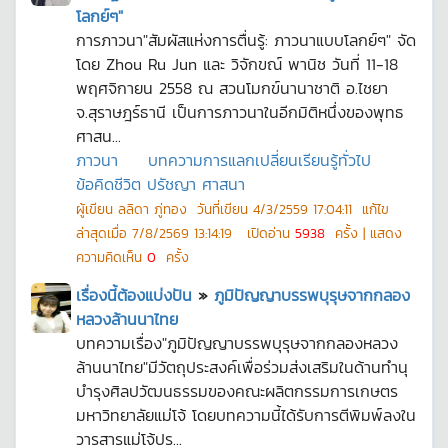
โลกย์ๆ"
การภาวนา"สัมผัสแห่งการตื่นรู้: ภาวนาแบบโลกย์ๆ" จัด
โดย Zhou Ru Jun และ วิจักขณ์ พานิช วันที่ 11-18
พฤศจิกายน 2558 ณ สวนโมกข์นานาชาติ อ.ไชยา
จ.สุราษฎร์ธานี เป็นการภาวนาในอีกมิติหนึ่งของพุทธ
ศาสน...
ภาวนา
บทความการแลกเปลี่ยนเรียนรู้ทั่วไป
ข้อคิดชีวิต ปรัชญา ศาสนา
ผู้เขียน
ลลิดา ภู่ทอง
วันที่เขียน
4/3/2559 17:04:11
แก้ไข
ล่าสุดเมื่อ
7/8/2569 13:14:19
เปิดอ่าน
5938
ครั้ง | แสดง
ความคิดเห็น
0
ครั้ง
เรื่องนี้ต้องแบ่งปัน
»
ภูมิปัญญาบรรพบุรุษจากกลอง
หลวงล้านนาไทย
บทความเรื่อง"ภูมิปัญญาบรรพบุรุษจากกลองหลวง
ล้านนาไทย"มีวัตถุประสงค์เพื่อร่วมส่งเสริมในด้านทำนุ
บำรุงศิลปวัฒนธรรมของคณะผลิตกรรมการเกษตร
มหาวิทยาลัยแม่โจ้ โดยบทความนี้ได้รับการตีพิมพ์ลงใน
วารสารแม่โจ้ปร...