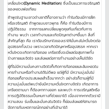
เคลื่อนไหว
(Dynamic Meditation
) ซึ่งเป็นแนวการเจริญสติ
ของหลวงพ่อเทียน
ถ้าพูดในฐานะชาวต่างชาติก็อาจถามว่า ทำไมต้องมีการฝึก
หรือเจริญสติ ถ้าพูดแบบชาวพุทธ ก็คือ ทำไมต้องมีการ
ปฏิบัติธรรม จากการแลกเปลี่ยนพูดคุยกันเกี่ยวกับการ
ทำงาน พบว่า เวลาทำงานและเกิดปัญหาต่างๆขึ้นมา สิ่งที่
สำคัญที่สุด คือ เราต้องรักษาใจของเราให้มั่นคงไม่หวั่นไหวต่อ
อุปสรรคทั้งปวง เพราะเวลาเกิดปัญหาหรืออุปสรรค หากเรา
หวั่นไหวจะเกิดการท้อถอย เครียดซึ่งจะมีผลต่อสุขภาพทั้ง
ร่างกายและจิตใจ และส่งผลต่อการทำงานอย่างเห็นได้ชัด
ผู้ที่ไม่มีความมั่นคงทางจิตใจก็เกิดการท้อถอยและล้มเหลวใน
หารทำงานหรือทำงานได้ไม่ดีพอ แต่ผู้ที่มี มีความมุ่งมั่นไม่
ท้อถอยก็อาจประสบผลสำเร็จมากกว่า อย่างไรก็ตามผู้ที่มี
ความมุ่งมั่นแต่พบว่ายังมีความหวั่นไหวทางจิตใจ เกิดอาการ
เครียดตามมา ก็ต้องหาทางออก และพบว่า การเจริญสติหรือ
การปฏิบัติธรรมเป็นหนทางที่ช่วยเขาได้ เนื่องจากหากตัวเรามี
ความสงบ ร่มเย็นและมั่นคงในจิตใจ ก็ย่อมส่งผลให้สามารถ
จัดการกับเหตุการณ์ทุกอย่างที่เข้ามาได้