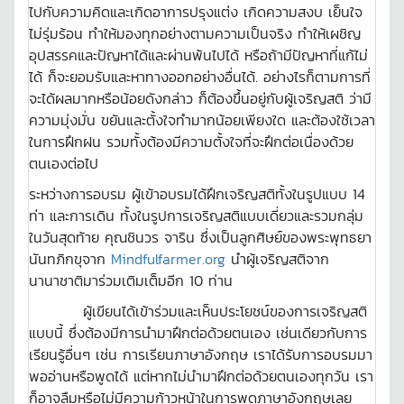
ไปกับความคิดและเกิดอาการปรุงแต่ง เกิดความสงบ เย็นใจ
ไม่รุ่มร้อน ทำให้มองทุกอย่างตามความเป็นจริง ทำให้เผชิญ
อุปสรรคและปัญหาได้และผ่านพ้นไปได้ หรือถ้ามีปัญหาที่แก้ไม่
ได้ ก็จะยอมรับและหาทางออกอย่างอื่นได้. อย่างไรก็ตามการที่
จะได้ผลมากหรือน้อยดังกล่าว ก็ต้องขึ้นอยู่กับผู้เจริญสติ ว่ามี
ความมุ่งมั่น ขยันและตั้งใจทำมากน้อยเพียงใด และต้องใช้เวลา
ในการฝึกฝน รวมทั้งต้องมีความตั้งใจที่จะฝึกต่อเนื่องด้วย
ตนเองต่อไป
ระหว่างการอบรม ผู้เข้าอบรมได้ฝึกเจริญสติทั้งในรูปแบบ 14
ท่า และการเดิน ทั้งในรูปการเจริญสติแบบเดี่ยวและรวมกลุ่ม
ในวันสุดท้าย คุณชินวร จาริน ซึ่งเป็นลูกศิษย์ของพระพุทธยา
นันทภิกขุจาก
Mindfulfarmer.org
นำผู้เจริญสติจาก
นานาชาติมาร่วมเติมเต็มอีก 10 ท่าน
ผู้เขียนได้เข้าร่วมและเห็นประโยชน์ของการเจริญสติ
แบบนี้ ซึ่งต้องมีการนำมาฝึกต่อด้วยตนเอง เช่นเดียวกับการ
เรียนรู้อื่นๆ เช่น การเรียนภาษาอังกฤษ เราได้รับการอบรมมา
พออ่านหรือพูดได้ แต่หากไม่นำมาฝึกต่อด้วยตนเองทุกวัน เรา
ก็อาจลืมหรือไม่มีความก้าวหน้าในการพูดภาษาอังกฤษเลย