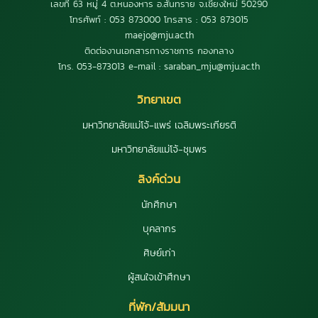
เลขที่ 63 หมู่ 4 ต.หนองหาร อ.สันทราย จ.เชียงใหม่ 50290
โทรศัพท์ : 053 873000 โทรสาร : 053 873015
maejo@mju.ac.th
ติดต่องานเอกสารทางราชการ กองกลาง
โทร. 053-873013 e-mail : saraban_mju@mju.ac.th
วิทยาเขต
มหาวิทยาลัยแม่โจ้-แพร่ เฉลิมพระเกียรติ
มหาวิทยาลัยแม่โจ้-ชุมพร
ลิงค์ด่วน
นักศึกษา
บุคลากร
ศิษย์เก่า
ผู้สนใจเข้าศึกษา
ที่พัก/สัมมนา