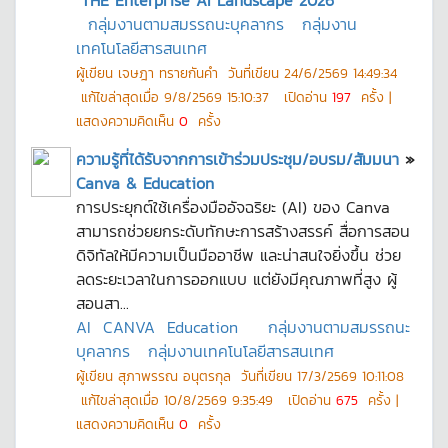
"THE Enterprise AI Landscape 2026"
กลุ่มงานตามสมรรถนะบุคลากร
กลุ่มงาน
เทคโนโลยีสารสนเทศ
ผู้เขียน
เจษฎา ทรายกันคำ
วันที่เขียน
24/6/2569 14:49:34
แก้ไขล่าสุดเมื่อ
9/8/2569 15:10:37
เปิดอ่าน
197
ครั้ง |
แสดงความคิดเห็น
0
ครั้ง
ความรู้ที่ได้รับจากการเข้าร่วมประชุม/อบรม/สัมมนา
»
Canva & Education
การประยุกต์ใช้เครื่องมืออัจฉริยะ (AI) ของ Canva
สามารถช่วยยกระดับทักษะการสร้างสรรค์ สื่อการสอน
ดิจิทัลให้มีความเป็นมืออาชีพ และน่าสนใจยิ่งขึ้น ช่วย
ลดระยะเวลาในการออกแบบ แต่ยังมีคุณภาพที่สูง ผู้
สอนสา...
AI
CANVA
Education
กลุ่มงานตามสมรรถนะ
บุคลากร
กลุ่มงานเทคโนโลยีสารสนเทศ
ผู้เขียน
สุภาพรรณ อนุตรกุล
วันที่เขียน
17/3/2569 10:11:08
แก้ไขล่าสุดเมื่อ
10/8/2569 9:35:49
เปิดอ่าน
675
ครั้ง |
แสดงความคิดเห็น
0
ครั้ง