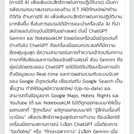
(การใช้ AI เพื่อเพิ่มประสิทธิภาพในการปฏิบัติงาน) เป็นกา
รพัอบรมฒนาสมรรถนะของด้าน ICT ให้มีทักษะใหม่ๆด้าน
ดิจิทัล ด้านการใช้ AI เพื่อเพิ่มประสิทธิภาพในการปฏิบัติงาน
มากยิ่งขึ้น ซึ่งในการอบรมได้มีการแนะนำเครื่องมือ AI ที่น่า
สนใจและในปัจจุบันมีใช้กันอย่างแพร่ ดังนี้ ChatGPT
Gemini และ NotebookLM โดยแต่ละเครื่องมือมีจุดเด่นที่
ต่างกันไป ChatGPT คือเครื่องมืออเนกประสงค์ที่มีความ
ยืดหยุ่นสูงสุด มีความสามารถในการทำความเข้าใจบริบททาง
ภาษาที่ซับซ้อนและการเขียนเชิงสร้างสรรค์ ส่วน Gemini คือ
คู่แข่งโดยตรงของ ChatGPT แต่มีข้อได้เปรียบเรื่องการเข้า
ถึงข้อมูลแบบ Real-time และการผสานรวมกับระบบนิเวศ
ของ Google มีจุดเด่นคือ เชื่อมต่อกับ Google Search เป็น
พื้นฐาน ทำให้ข้อมูลมีความสดใหม่ (Up-to-date) และ
สามารถดึงข้อมูลจาก Google Maps, Hotels, Flights และ
YouTube ได้ และ NotebookLM ไม่ได้ถูกออกแบบมาให้เป็น
แชทบอทที่ “รู้ทุกเรื่อง” แต่ถูกออกแบบมาให้ “รู้ลึกในเรื่องที่
เราป้อน” เพื่อประสิทธิภาพสูงสุดในการทำงาน ต้องเลือกใช้
เครื่องมือตามสถานการณ์ 1.เลือก ChatGPT เมื่อต้องการ
“ไอเดียใหม่” หรือ “ทักษะเฉพาะทาง” 2.เลือก Gemini เมื่อ