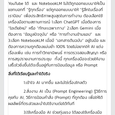
YouTube ได้ และ NotebookLM ไม่ได้ถูกออกแบบมาให้เป็น
แชทบอทที่ “รู้ทุกเรื่อง” แต่ถูกออกแบบมาให้ “รู้ลึกในเรื่องที่
เราป้อน” เพื่อประสิทธิภาพสูงสุดในการทำงาน ต้องเลือกใช้
เครื่องมือตามสถานการณ์ 1.เลือก ChatGPT เมื่อต้องการ
“ไอเดียใหม่” หรือ “ทักษะเฉพาะทาง” 2.เลือก Gemini เมื่อ
ต้องการ “ข้อมูลปัจจุบัน” หรือ “การทำงานข้ามแอป” และ
3.เลือก NotebookLM เมื่อมี “เอกสารต้นฉบับ” อยู่ในมือ และ
ต้องการความถูกต้องแม่นยำ 100% โดยไม่อยากให้ AI แต่ง
เรื่องเพิ่ม เช่น การทำวิทยานิพนธ์ การตรวจสอบสัญญา หรือ
การสรุปรายงานการประชุม ทั้งนี้ ทุกเครื่องมือจะช่วยให้งาน
เสร็จไวยิ่งขึ้นได้จะขึ้นอยู่กับการป้อนข้อมูล หรือ Prompt
สิ่งที่ได้เรียนรู้และทำได้จริง
1.เข้าใจ AI มากขึ้น และไม่ใช่เรื่องไกลตัว
2.สั่งงาน AI เป็น (Prompt Engineering) รู้วิธีการ
คุยกับ AI, วิธีการป้อนคำสั่ง (Prompt) ที่ถูกต้อง เพื่อให้ได้
ผลลัพธ์ที่ตรงใจและนำไปใช้งานต่อได้ทันที
3.ใช้เครื่องมือ AI ช่วยทุ่นแรง ได้ลองใช้เครื่องมือ