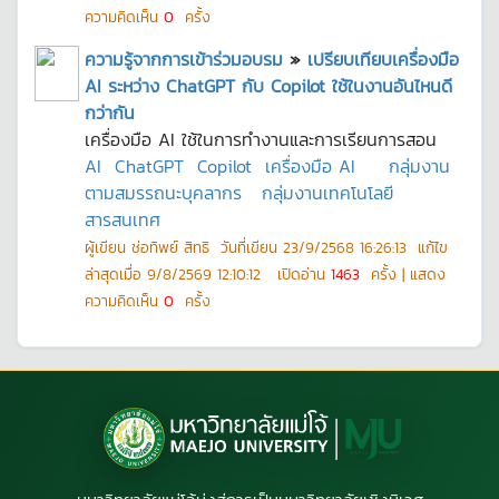
ความคิดเห็น
0
ครั้ง
ความรู้จากการเข้าร่วมอบรม
»
เปรียบเทียบเครื่องมือ
AI ระหว่าง ChatGPT กับ Copilot ใช้ในงานอันไหนดี
กว่ากัน
เครื่องมือ AI ใช้ในการทำงานและการเรียนการสอน
AI
ChatGPT
Copilot
เครื่องมือ AI
กลุ่มงาน
ตามสมรรถนะบุคลากร
กลุ่มงานเทคโนโลยี
สารสนเทศ
ผู้เขียน
ช่อทิพย์ สิทธิ
วันที่เขียน
23/9/2568 16:26:13
แก้ไข
ล่าสุดเมื่อ
9/8/2569 12:10:12
เปิดอ่าน
1463
ครั้ง | แสดง
ความคิดเห็น
0
ครั้ง