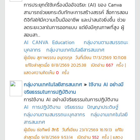
การประยุกต์ใช้เครื่องมืออัจฉริยะ (AI) ของ Canva
สามารถช่วยยกระดับทักษะการสร้างสรรค์ สื่อการสอน
ดิจิทัลให้มีความเป็นมืออาชีพ และน่าสนใจยิ่งขึ้น ช่วย
ลดระยะเวลาในการออกแบบ แต่ยังมีคุณภาพที่สูง ผู้
สอนสา...
AI
CANVA
Education
กลุ่มงานตามสมรรถนะ
บุคลากร
กลุ่มงานเทคโนโลยีสารสนเทศ
ผู้เขียน
สุภาพรรณ อนุตรกุล
วันที่เขียน
17/3/2569 10:11:08
แก้ไขล่าสุดเมื่อ
8/8/2569 20:25:38
เปิดอ่าน
667
ครั้ง |
แสดงความคิดเห็น
0
ครั้ง
กลุ่มงานเทคโนโลยีสารสนเทศ
»
ใช้งาน AI อย่างมี
จริยธรรมในการปฏิบัติงาน
การใช้งาน AI อย่างมีจริยธรรมในการปฏิบัติงาน
AI
การปฏิบัติงาน
จริยธรรม
ปัญญาประดิษฐ์
กลุ่มงานตามสมรรถนะบุคลากร
กลุ่มงานเทคโนโลยี
สารสนเทศ
ผู้เขียน
ช่อทิพย์ สิทธิ
วันที่เขียน
23/1/2569 16:19:13
แก้ไข
ล่าสุดเมื่อ
9/8/2569 9:53:14
เปิดอ่าน
552
ครั้ง | แสดง