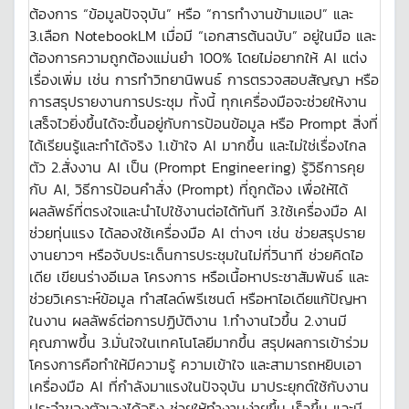
ต้องการ “ข้อมูลปัจจุบัน” หรือ “การทำงานข้ามแอป” และ
3.เลือก NotebookLM เมื่อมี “เอกสารต้นฉบับ” อยู่ในมือ และ
ต้องการความถูกต้องแม่นยำ 100% โดยไม่อยากให้ AI แต่ง
เรื่องเพิ่ม เช่น การทำวิทยานิพนธ์ การตรวจสอบสัญญา หรือ
การสรุปรายงานการประชุม ทั้งนี้ ทุกเครื่องมือจะช่วยให้งาน
เสร็จไวยิ่งขึ้นได้จะขึ้นอยู่กับการป้อนข้อมูล หรือ Prompt สิ่งที่
ได้เรียนรู้และทำได้จริง 1.เข้าใจ AI มากขึ้น และไม่ใช่เรื่องไกล
ตัว 2.สั่งงาน AI เป็น (Prompt Engineering) รู้วิธีการคุย
กับ AI, วิธีการป้อนคำสั่ง (Prompt) ที่ถูกต้อง เพื่อให้ได้
ผลลัพธ์ที่ตรงใจและนำไปใช้งานต่อได้ทันที 3.ใช้เครื่องมือ AI
ช่วยทุ่นแรง ได้ลองใช้เครื่องมือ AI ต่างๆ เช่น ช่วยสรุปราย
งานยาวๆ หรือจับประเด็นการประชุมในไม่กี่วินาที ช่วยคิดไอ
เดีย เขียนร่างอีเมล โครงการ หรือเนื้อหาประชาสัมพันธ์ และ
ช่วยวิเคราะห์ข้อมูล ทำสไลด์พรีเซนต์ หรือหาไอเดียแก้ปัญหา
ในงาน ผลลัพธ์ต่อการปฏิบัติงาน 1.ทำงานไวขึ้น 2.งานมี
คุณภาพขึ้น 3.มั่นใจในเทคโนโลยีมากขึ้น สรุปผลการเข้าร่วม
โครงการคือทำให้มีความรู้ ความเข้าใจ และสามารถหยิบเอา
เครื่องมือ AI ที่กำลังมาแรงในปัจจุบัน มาประยุกต์ใช้กับงาน
ประจำของตัวเองได้จริง ช่วยให้ทำงานง่ายขึ้น เร็วขึ้น และมี