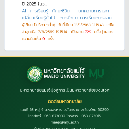
ปี 2025 ในว...
AI
การเรียนรู้
ทักษะชีวิต
บทความการแลก
เปลี่ยนเรียนรู้ทั่วไป
การศึกษา การเรียนการสอน
ผู้เขียน
ปิยธิดา กล่ำภู่
วันที่เขียน
13/1/2568 12:15:43
แก้ไข
ล่าสุดเมื่อ
7/8/2569 19:15:14
เปิดอ่าน
729
ครั้ง | แสดง
ความคิดเห็น
0
ครั้ง
มหาวิทยาลัยแม่โจ้มุ่งสู่การเป็นมหาวิทยาลัยเชิงนิเวศ
ติดต่อมหาวิทยาลัย
เลขที่ 63 หมู่ 4 ต.หนองหาร อ.สันทราย จ.เชียงใหม่ 50290
โทรศัพท์ : 053 873000 โทรสาร : 053 873015
maejo@mju.ac.th
ติดต่องานเอกสารทางราชการ กองกลาง