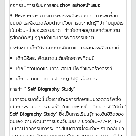
กิจกรรมการเรียนการสอน
ต่างๆ อย่างสม่ำเสมอ
3.
Reverence
-การเคารพสรรพสิ่งรอบตัว เคารพเพื่อน
มนุษย์ และสิ่งแวดล้อมต่างๆด้วยการตระหนักรู้ที่ว่า “มนุษย์เรา
เป็นส่วนหนึ่งของธรรมชาติ” ทำให้เด็กๆอยู่ในโลกด้วยความ
รู้สึกกตัญญู รู้คุณค่าและเคารพต่อธรรมชาติ
ประโยชน์ที่เด็กได้รับจากการศึกษาแนววอลดอร์ฟจึงมีดังนี้
เด็กมีอิสระ พัฒนาตนเต็มศักยภาพที่ตนมี
เด็กมีความคิดแยบคาย สดใส มีพลังและสร้างสรรค์
เด็กมีความเมตตา กล้าหาญ ใฝ่รู้ เอื้ออาทร
การทำ
" Self Biography Study"
ในการอบรมครั้งนี้เมื่อเราเข้าใจการศึกษาแบบวอลดอร์ฟซึ่ง
เน้นการพัฒนาการของชีวิตในแต่ละช่วงปี วิทยากรได้ให้ทำ
"
Self Biography Study" ซึ่ง
เป็นการเรียนรู้ทางเดินชีวิตของ
ตนเอง ตามพัฒนาการของวัยแบบ 7 ช่วงปี(0-7,7-14,14-21,
..) โดยมีกิจกรรมการระบายสีมันดาลาซึ่งจะทำให้เราได้กลับมา
อยู่กับตัวเอง โดยผ่านกระบวนใคร่ครวญเพื่อทำความเข้าใจ