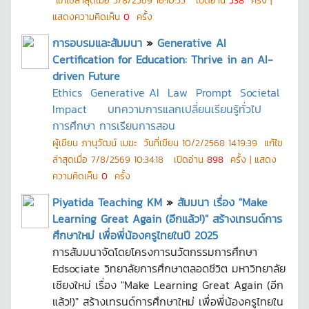
แก้ไขล่าสุดเมื่อ
5/8/2569 16:10:55
เปิดอ่าน
538
ครั้ง |
แสดงความคิดเห็น
0
ครั้ง
การอบรมและสัมมนา
»
Generative AI
Certification for Education: Thrive in an AI-
driven Future
Ethics
Generative AI
Law
Prompt
Societal
Impact
บทความการแลกเปลี่ยนเรียนรู้ทั่วไป
การศึกษา การเรียนการสอน
ผู้เขียน
ภานุวัฒน์ เมฆะ
วันที่เขียน
10/2/2568 14:19:39
แก้ไข
ล่าสุดเมื่อ
7/8/2569 10:34:18
เปิดอ่าน
898
ครั้ง | แสดง
ความคิดเห็น
0
ครั้ง
Piyatida Teaching KM
»
สัมมนา เรื่อง "Make
Learning Great Again (อีกแล้ว!)" สร้างเทรนด์การ
ศึกษาใหม่ เพื่อพี่น้องครูไทยในปี 2025
การสัมมนาจัดโดยโครงการนวัตกรรมการศึกษา
Edsociate วิทยาลัยการศึกษาตลอดชีวิต มหาวิทยาลัย
เชียงใหม่ เรื่อง "Make Learning Great Again (อีก
แล้ว!)" สร้างเทรนด์การศึกษาใหม่ เพื่อพี่น้องครูไทยใน