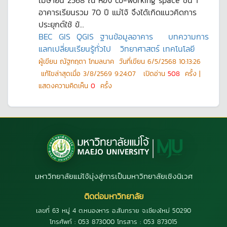
เมษายน 2568 ณ ห้อง co-working space ชั้น 1
อาคารเรียนรวม 70 ปี แม่โจ้ จึงได้เกิดแนวคิดการ
ประยุกต์ใช้ ข้...
BEC
GIS
QGIS
ฐานข้อมูลอาคาร
บทความการ
แลกเปลี่ยนเรียนรู้ทั่วไป
วิทยาศาสตร์ เทคโนโลยี
ผู้เขียน
ณัฐกฤตา โกมลนาค
วันที่เขียน
6/5/2568 10:13:26
แก้ไขล่าสุดเมื่อ
3/8/2569 9:24:07
เปิดอ่าน
508
ครั้ง |
แสดงความคิดเห็น
0
ครั้ง
มหาวิทยาลัยแม่โจ้มุ่งสู่การเป็นมหาวิทยาลัยเชิงนิเวศ
ติดต่อมหาวิทยาลัย
เลขที่ 63 หมู่ 4 ต.หนองหาร อ.สันทราย จ.เชียงใหม่ 50290
โทรศัพท์ : 053 873000 โทรสาร : 053 873015