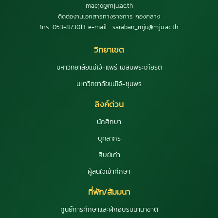
maejo@mju.ac.th
ติดต่องานเอกสารทางราชการ กองกลาง
โทร. 053-873013 e-mail : saraban_mju@mju.ac.th
วิทยาเขต
มหาวิทยาลัยแม่โจ้-แพร่ เฉลิมพระเกียรติ
มหาวิทยาลัยแม่โจ้-ชุมพร
ลิงค์ด่วน
นักศึกษา
บุคลากร
ศิษย์เก่า
ผู้สนใจเข้าศึกษา
ที่พัก/สัมมนา
ศูนย์การศึกษาและฝึกอบรมนานาชาติ