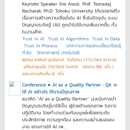
Keynote Speaker โดย Assoc. Prof. Teeradaj
Racharak, Ph.D. Tohoku University ได้บรรยายถึง
เรื่องการสร้างความเชื่อมั่นใน AI ซึ่งในปัจจุบัน ระบบ
ปัญญาประดิษฐ์ (AI) ถูกนำไปใช้งานเพิ่มมากขึ้น ทั้ง
ในงานสำค...
Trust in AI
Trust in Algorithms
Trust in Data
Trust in Process
บทความการแลกเปลี่ยนเรียนรู้
ทั่วไป
วิทยาศาสตร์ เทคโนโลยี
ผู้เขียน
สายัณห์ อุ่นนันกาศ
วันที่เขียน
27/5/2569 10:47:28
แก้ไขล่าสุดเมื่อ
7/8/2569 13:44:55
เปิดอ่าน
152
ครั้ง |
แสดงความคิดเห็น
0
ครั้ง
Conference
»
AI as a Quality Partner : QA จะ
ใช้ AI อย่างไร ให้งานมีคุณภาพ
แนวคิด “AI as a Quality Partner” มุ่งเน้นการนำ
ปัญญาประดิษฐ์มาใช้เป็น ผู้ช่วยด้านคุณภาพ ในการ
ปฏิบัติงาน โดยทำงานร่วมกับมนุษย์เพื่อยกระดับ
ประสิทธิภาพ ความถูกต้อง และความสม่ำเสมอของ
งาน แทนการใช้ AI เพ...