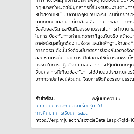
การกำจัดพัสดุ ซึ่งการบริหารพัสดุที่ดีต้องมีระบบควบค
กฎหมายกำหนดให้มีบุคลากรที่รับผิดชอบงานด้านการจัดซ
หน่วยงานให้เป็นไปตามกฎหมายและระเบียบที่เกี่ยวข้อง
งานกับหน่วยงานที่เกี่ยวข้อง ซึ่งบทบาทของบุคลากรกล
ซื่อสัตย์สุจริต และยึดถือจรรยาบรรณในการทำงาน ๕
ในการ ป้องกันการกำหนดราคาที่สูงเกินจริง สร้าง
อาศัยข้อมูลที่ถูกต้อง โปร่งใส และมีหลักฐานอ้างอิง
การทุจริต ดังนั้นจึงต้องมีมาตรการป้องกันอย่างรั
สอบหลายระดับ และ การเปิดโอกาสให้มีการอุทธรณ์ห
บรรณในการปฏิบัติงาน นอกจากการปฏิบัติตามกฎหมา
ซึ่งบุคลากรที่เกี่ยวข้องกับการใช้จ่ายงบประมาณควร
มากกว่าประโยชน์ส่วนตน โดยการยึดถือจรรยาบรรณดั
คำสำคัญ :
กลุ่มบทความ :
บทความการแลกเปลี่ยนเรียนรู้ทั่วไป
การศึกษา การเรียนการสอน
https://erp.mju.ac.th/acticleDetail.aspx?qid=1