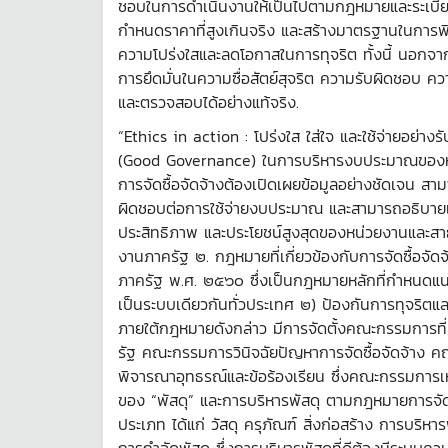
ชอบในการดำเนินงานให้เป็นไปตามกฎหมายและระเบียบท
กำหนดราคาที่สูงเกินจริง และสร้างมาตรฐานในการพิจ
ความโปร่งใสและลดโอกาสในการทุจริต ทั้งนี้ นอก
การยึดมั่นในความซื่อสัตย์สุจริต ความรับผิดชอบ ค
และตรวจสอบได้อย่างแท้จริง.
“Ethics in action : โปร่งใส ใส่ใจ และใช้จ่ายอย
(Good Governance) ในการบริหารงบประมาณของหน่
การจัดซื้อจัดจ้างต้องเปิดเผยข้อมูลอย่างชัดเจน สา
ผิดชอบต่อการใช้จ่ายงบประมาณ และสามารถอธิบายเหต
ประสิทธิภาพ และประโยชน์สูงสุดของหน่วยงานและสา
งานภาครัฐ ๒. กฎหมายที่เกี่ยวข้องกับการจัดซื้อจั
ภาครัฐ พ.ศ. ๒๕๖๐ ซึ่งเป็นกฎหมายหลักที่กำหนดแนว
เป็นระบบเดียวกันทั่วประเทศ ๒) ป้องกันการทุจริตแ
ภายใต้กฎหมายดังกล่าว มีการจัดตั้งคณะกรรมการที่
รัฐ คณะกรรมการวินิจฉัยปัญหาการจัดซื้อจัดจ้า
พิจารณาอุทธรณ์และข้อร้องเรียน ซึ่งคณะกรรมการเ
ของ “พัสดุ” และการบริหารพัสดุ ตามกฎหมายการจัดซื้
ประเภท ได้แก่ วัสดุ ครุภัณฑ์ สิ่งก่อสร้าง การบริ