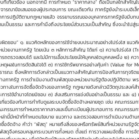
ี่เกี่ยวข้อง นอกจากนี้ การกำหนด “ราคากลาง” ถือเป็นกลไกสำคัญในก
ารณาข้อเสนอของผู้ประกอบการ ขณะเดียวกัน ภาครัฐยังนำระบบอิเล็กทรอน
จากการปฏิบัติตามกฎหมายแล้ว จรรยาบรรณของบุคลากรภาครัฐยังมีบทบาท
วามเป็นธรรม และการคำนึงถึงประโยชน์ส่วนรวมเป็นสำคัญ ซึ่งจะนำไปสู่
่างรับผิดชอบ” ๑. แนวคิดหลักของการใช้จ่ายงบประมาณอย่างโปร่งใส แนว
วยงานภาครัฐ โดยเน้น ๓ หลักการสำคัญ ได้แก่ ๑) ความโปร่งใส (
มารถตรวจสอบได้ และไม่มีการเอื้อประโยชน์ให้บุคคลใดบุคคลหนึ่ง ๒) ควา
ุผลในการตัดสินใจได้ ๓) การใช้ทรัพยากรอย่างคุ้มค่า (Value for Mon
ธารณะ ซึ่งหลักการดังกล่าวเป็นแนวทางสำคัญในการป้องกันการทุจริต
ดจ้างภาครัฐ การดำเนินงานด้านพัสดุของหน่วยงานรัฐต้องปฏิบัติตาม พระ
ทางในการจัดซื้อจัดจ้างของภาครัฐ กฎหมายดังกล่าวมีวัตถุประสงค์สำค
ละการใช้อำนาจโดยมิชอบ ๓) ส่งเสริมการแข่งขันอย่างเป็นธรรม และ ๔) 
เกี่ยวข้องกับการกำกับดูแลระบบจัดซื้อจัดจ้างหลายชุด เช่น คณะกรรมก
ง คณะกรรมการกำหนดราคากลางและขึ้นทะเบียนผู้ประกอบการ คณะกรรมก
หล่านี้มีหน้าที่กำหนดนโยบาย แนวทาง และตรวจสอบการดำเนินงานด้าน
อจัดจ้าง คำว่า “พัสดุ” หมายถึงสิ่งของหรือทรัพย์สินที่หน่วยงานรัฐจ
หารพัสดุจึงครอบคลุมกระบวนการทั้งหมด ตั้งแต่ การวางแผนจัดซื้อ การจ