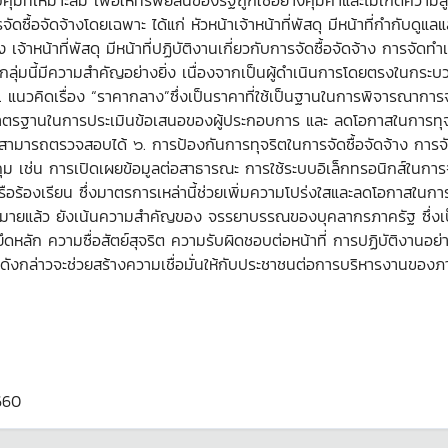
ุมที่เหมาะสม เพื่อให้ทรัพย์สินของรัฐถูกใช้อย่างคุ้มค่าและไม่เกิดความส
ื้อจัดจ้างโดยเฉพาะ ได้แก่ หัวหน้าเจ้าหน้าที่พัสดุ มีหน้าที่กำกับดู
 เจ้าหน้าที่พัสดุ มีหน้าที่ปฏิบัติงานเกี่ยวกับการจัดซื้อจัดจ้าง กา
ุ่มนี้มีความสำคัญอย่างยิ่ง เนื่องจากเป็นผู้ดำเนินการโดยตรงในกระบวนก
. แนวคิดเรื่อง “ราคากลาง”ซึ่งเป็นราคาที่ใช้เป็นฐานในการพิจารณาก
มาตรฐานในการประเมินข้อเสนอของผู้ประกอบการ และ ลดโอกาสในการทุจร
ที่สามารถตรวจสอบได้ ๖. การป้องกันการทุจริตในการจัดซื้อจัดจ้าง การจั
ดกุม เช่น การเปิดเผยข้อมูลต่อสาธารณะ การใช้ระบบอิเล็กทรอนิกส์ในก
รือร้องเรียน ซึ่งมาตรการเหล่านี้ช่วยเพิ่มความโปร่งใสและลดโอกาสใ
ยแล้ว ยังเน้นความสำคัญของ จรรยาบรรณของบุคลากรภาครัฐ ซึ่งเป็น
ยึดหลัก ความซื่อสัตย์สุจริต ความรับผิดชอบต่อหน้าที่ การปฏิบัติงาน
งกล่าวจะช่วยสร้างความเชื่อมั่นให้กับประชาชนต่อการบริหารงานของภ
660