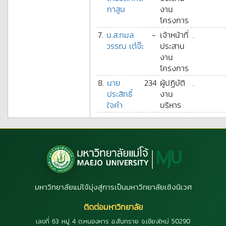
ทาสูน
งาน
โครงการ
7.
น.ส.กมล
-
เจ้าหน้าที่
.
วรรณ เต๋จ๊ะ
ประสาน
งาน
โครงการ
8.
นาย
234
ผู้ปฏิบัติ
.
ประสิทธิ์
งาน
ใจคำ
บริหาร
มหาวิทยาลัยแม่โจ้มุ่งสู่การเป็นมหาวิทยาลัยเชิงนิเวศ
ติดต่อมหาวิทยาลัย
เลขที่ 63 หมู่ 4 ต.หนองหาร อ.สันทราย จ.เชียงใหม่ 50290