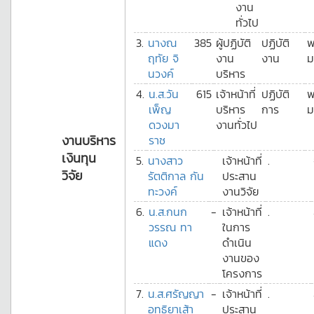
งาน
ทั่วไป
3.
นางณ
385
ผู้ปฏิบัติ
ปฏิบัติ
พ
ฤทัย จิ
งาน
งาน
ม
นวงค์
บริหาร
4.
น.ส.วัน
615
เจ้าหน้าที่
ปฏิบัติ
พ
เพ็ญ
บริหาร
การ
ม
ดวงมา
งานทั่วไป
งานบริหาร
ราช
เงินทุน
5.
นางสาว
เจ้าหน้าที่
.
วิจัย
รัตติกาล กัน
ประสาน
ทะวงค์
งานวิจัย
6.
น.ส.กนก
-
เจ้าหน้าที่
.
วรรณ ทา
ในการ
แดง
ดำเนิน
งานของ
โครงการ
7.
น.ส.ศรัญญา
-
เจ้าหน้าที่
.
อุทธิยาเส้า
ประสาน