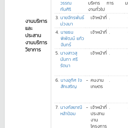
วรรณ
บริหาร
การ
ม
กันศิริ
งานทั่วไป
3.
นายจักรพันธ์
เจ้าหน้าที่
.
งานบริหาร
ม่วงมา
และ
4.
นายธน
เจ้าหน้าที่
.
ประสาน
พิพัฒน์ แก้ว
งานบริการ
จันทร์
วิชาการ
5.
นางสาวสุ
เจ้าหน้าที่
.
นันทา ศรี
รัตนา
6.
นางอุทิศ ใจ
-
คนงาน
.
สักเสริญ
เกษตร
7.
นางกัลยาณี
-
เจ้าหน้าที่
.
หล้าป้อม
ประสาน
งาน
โครงการ