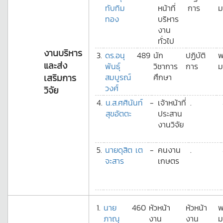
ทับทิม
หน้าที่
การ
ม
ทอง
บริหาร
งาน
ทั่วไป
งานบริหาร
3.
ดร.อนุ
489
นัก
ปฏิบัติ
พ
และส่ง
พันธุ์
วิชาการ
การ
ม
เสริมการ
สมบูรณ์
ศึกษา
วงศ์
วิจัย
4.
น.ส.ศศินันท์
-
เจ้าหน้าที่
.
สุขอัตตะ
ประสาน
งานวิจัย
5.
นายดุสิต เต
-
คนงาน
.
จะสาร
เกษตร
1.
นาย
460
หัวหน้า
หัวหน้า
พ
ภาณุ
งาน
งาน
ม