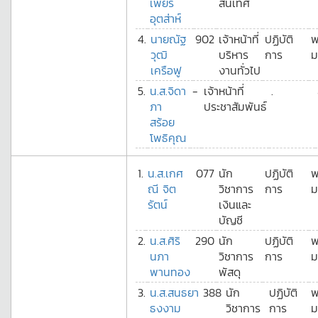
เพียร
สนเทศ
อุตส่าห์
4.
นายณัฐ
902
เจ้าหน้าที่
ปฏิบัติ
พ
วุฒิ
บริหาร
การ
ม
เครือฟู
งานทั่วไป
5.
น.ส.จิดา
-
เจ้าหน้าที่
.
ภา
ประชาสัมพันธ์
สร้อย
โพธิคุณ
1.
น.ส.เกศ
077
นัก
ปฏิบัติ
พ
ณี จิต
วิชาการ
การ
ม
รัตน์
เงินและ
บัญชี
2.
น.ส.ศิริ
290
นัก
ปฏิบัติ
พ
นภา
วิชาการ
การ
ม
พานทอง
พัสดุ
3.
น.ส.สนธยา
388
นัก
ปฏิบัติ
พ
ธงงาม
วิชาการ
การ
ม