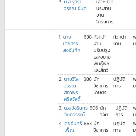
3.
น.ส.รุจิรา
-
เจ้าหน้าที่
.
วรรณ ขันติ
ประสาน
งาน
โครงการ
1.
นาย
638
หัวหน้า
หัวหน้า
พ
เสกสรร
งาน
งาน
ม
สงจันทึก
ปรับปรุง
และขยาย
พันธุ์พืช
และสัตว์
2.
นางวิไล
386
นัก
ปฏิบัติ
พ
วรรณ
วิชาการ
การ
ม
สถาพร
เกษตร
ศรีสวัสดิ์
3.
น.ส.วัชรินทร์
606
นัก
ปฏิบัติ
พ
จันทวรรณ์
วิจัย
การ
ม
4.
ดร.จันทร์
883
นัก
ปฏิบัติ
พ
เพ็ญ
วิชาการ
การ
ม