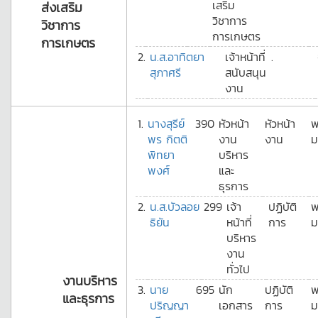
เสริม
ส่งเสริม
วิชาการ
วิชาการ
การเกษตร
การเกษตร
2.
น.ส.อาทิตยา
เจ้าหน้าที่
.
สุภาศรี
สนับสนุน
งาน
1.
นางสุรีย์
390
หัวหน้า
หัวหน้า
พ
พร กิตติ
งาน
งาน
ม
พิทยา
บริหาร
พงศ์
และ
ธุรการ
2.
น.ส.บัวลอย
299
เจ้า
ปฏิบัติ
พ
ธิยัน
หน้าที่
การ
ม
บริหาร
งาน
ทั่วไป
งานบริหาร
3.
นาย
695
นัก
ปฏิบัติ
พ
และธุรการ
ปริญญา
เอกสาร
การ
ม