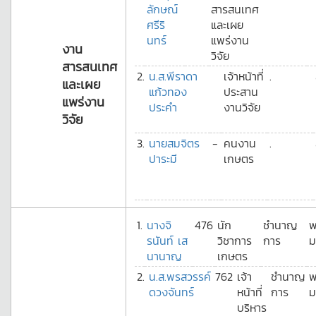
ลักษณ์
สารสนเทศ
ศรีริ
และเผย
นทร์
แพร่งาน
งาน
วิจัย
สารสนเทศ
2.
น.ส.พีราดา
เจ้าหน้าที่
.
และเผย
แก้วทอง
ประสาน
แพร่งาน
ประคำ
งานวิจัย
วิจัย
3.
นายสมจิตร
-
คนงาน
.
ปาระมี
เกษตร
1.
นางจิ
476
นัก
ชำนาญ
พ
รนันท์ เส
วิชาการ
การ
ม
นานาญ
เกษตร
2.
น.ส.พรสวรรค์
762
เจ้า
ชำนาญ
พ
ดวงจันทร์
หน้าที่
การ
ม
บริหาร