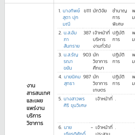
1.
นางทิพย์
ข111
นักวิจัย
ชำนาญ
พ
สุดา ปุก
การ
ม
มณี
พิเศษ
2.
น.ส.อัม
387
เจ้าหน้าที่
ปฏิบัติ
พ
ภา
บริหาร
การ
ม
สันทราย
งานทั่วไป
3.
น.ส.รัญ
903
นัก
ปฏิบัติ
พ
รณา
วิชาการ
การ
ม
ขยัน
ศึกษา
4.
นายนิคม
987
นัก
ปฏิบัติ
พ
สุทธา
วิชาการ
การ
ม
งาน
เกษตร
สารสนเทศ
5.
นางสาวพร
เจ้าหน้าที่
.
และเผย
ศิริ ขุนวิเศษ
แพร่งาน
บริการ
วิชาการ
6.
นาย
-
เจ้าหน้าที่
.
เกียรติศักดิ์
ประสาน