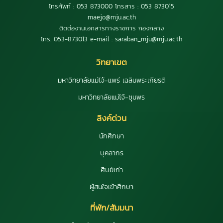
โทรศัพท์ : 053 873000 โทรสาร : 053 873015
maejo@mju.ac.th
ติดต่องานเอกสารทางราชการ กองกลาง
โทร. 053-873013 e-mail : saraban_mju@mju.ac.th
วิทยาเขต
มหาวิทยาลัยแม่โจ้-แพร่ เฉลิมพระเกียรติ
มหาวิทยาลัยแม่โจ้-ชุมพร
ลิงค์ด่วน
นักศึกษา
บุคลากร
ศิษย์เก่า
ผู้สนใจเข้าศึกษา
ที่พัก/สัมมนา