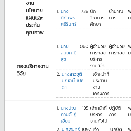
งาน
นโยบาย
1.
นาง
738
นัก
ชำนาญ
พ
แผนและ
ทิฆัมพร
วิชาการ
การ
ม
ศรีรินทร์
ศึกษา
ประกัน
คุณภาพ
1.
นาย
060
ผู้อำนวย
ผู้อำนวย
พ
สมยศ มี
การกอง
การกอง
ม
สุข
บริหาร
งานวิจัย
กองบริหารงาน
วิจัย
2.
นางสาวชุติ
เจ้าหน้าที่
.
มณฑน์ โปธิ
ประสาน
ตา
งาน
โครงการ
1.
นางปณ
135
เจ้าหน้าที่
ปฏิบัติ
พ
กานต์ ภู่
บริหาร
การ
ม
เอี่ยม
งานทั่วไป
2.
น.ส.สุนทรี
1097
เจ้า
ปฏิบัติ
พ