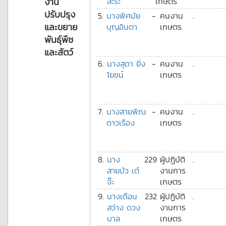
งาน
สะระ
เกษตร
ปรับปรุง
5.
นางพิศมัย
-
คนงาน
.
และขยาย
บุญอินตา
เกษตร
พันธุ์พืช
และสัตว์
6.
นางสุดา ยิ่ง
-
คนงาน
.
โยชน์
เกษตร
7.
นางสายพิณ
-
คนงาน
.
ดาวเรือง
เกษตร
8.
นาง
229
ผู้ปฏิบัติ
.
สายบัว เต๋
งานการ
จ๊ะ
เกษตร
9.
นางเดือน
232
ผู้ปฏิบัติ
.
สว่าง ดวง
งานการ
บาล
เกษตร