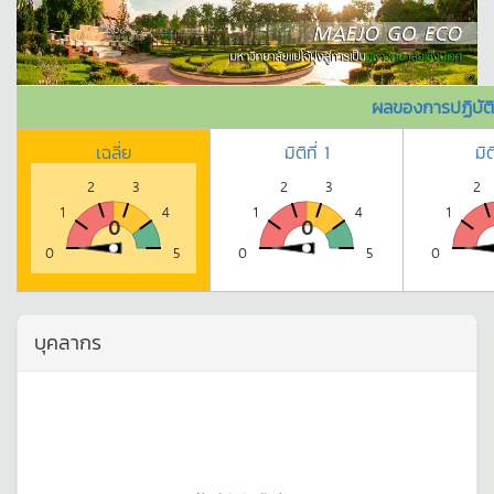
ผลของการปฏิบัต
เฉลี่ย
มิติที่ 1
มิต
2
3
2
3
2
1
4
1
4
1
0
0
0
5
0
5
0
บุคลากร