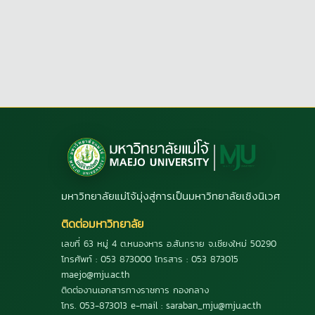
มหาวิทยาลัยแม่โจ้มุ่งสู่การเป็นมหาวิทยาลัยเชิงนิเวศ
ติดต่อมหาวิทยาลัย
เลขที่ 63 หมู่ 4 ต.หนองหาร อ.สันทราย จ.เชียงใหม่ 50290
โทรศัพท์ : 053 873000 โทรสาร : 053 873015
maejo@mju.ac.th
ติดต่องานเอกสารทางราชการ กองกลาง
โทร. 053-873013 e-mail : saraban_mju@mju.ac.th