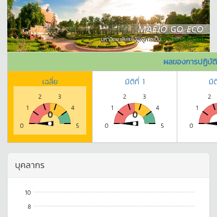
ผลของการปฏิบัต
เฉลี่ย
มิติที่ 1
มิต
2
3
2
3
2
1
4
1
4
1
0
0
0
5
0
5
0
บุคลากร
10
8