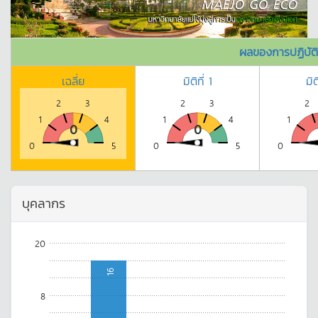
ผลของการปฏิบัต
เฉลี่ย
มิติที่ 1
มิต
2
3
2
3
2
1
4
1
4
1
0
0
0
5
0
5
0
บุคลากร
20
16
8
1