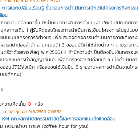
9
แก้ไขล่าสุดเมื่อ
8/8/2569 1:57:47
»
การแลกเปลี่ยนเรียนรู้ ขั้นตอนการดำเนินการเบิกเงินโครงการกิจก
ล้อม
ห้เกิดความคล่องตัวขึ้น ใช้เป็นแนวทางในการดำเนินงานให้เป็นไปในทิศท
บุคลากรเดิม 1 ผู้รับผิดชอบโครงการดำเนินการเขียนโครงการในรูปแบบ 
ดยแนบแบบโครงการอย่างย่อ เพื่อเสนอจัดกิจกรรมดำเนินการภายใต้โคร
กสารหน้าห้องสำนักงานคณบดี) 3 ขออนุมัติค่าใช้จ่ายต่าง ๆ ตามรายการท
รีว่าด้วยการพัสดุ พ.ศ.2560) 4 ถ้ามีความจำเป็นต้องยืมเงินทดรองจ่า
้ มาประกอบการทำสัญญายืมเงินเพื่อทดรองจ่ายไปก่อนได้ 5 เมื่อดำเนินกา
่ได้ขออนุมัติไว้ส่งเบิก หรือส่งชดใช้เงินยืม 6 รายงานผลการดำเนิน
ปไซต์คณะ)
กร
งความคิดเห็น
0
ครั้ง
แก้ไขล่าสุดเมื่อ
9/8/2569 0:08:52
»
KM คณะสถาปัตยกรรมศาสตร์และการออกแบบสิ่งแวดล้อม
รรม เสวนาน้ำชา กาแฟ (coffee hour for you)