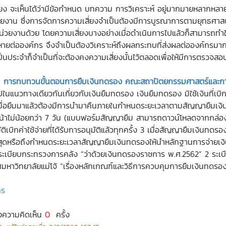
่ยง จะเห็นได้ว่ามีข้อกำหนด บทความ การวิเคราะห์ อยู่มากมายหลากหลาย
วยงาน ซึ่งการจัดการความเสี่ยงจำเป็นต้องมีการบูรณาการตามยุทธศาสต
น่วยงานด้วย โดยความเสี่ยงบางอย่างเมื่อดำเนินการไปแล้วก็สามารถทำใ
ียหายต่อองค์กร จึงจำเป็นต้องวิเคราะห์ถึงผลกระทบที่ส่งผลต่อองค์กรมา
็นประจำก็จำเป็นที่จะต้องคงความเสี่ยงนั้นไว้ตลอดเพื่อให้มีการตรวจส
»
การทบทวนขั้นตอนการยืมเงินทดรอง คณะสถาปัตยกรรมศาสตร์และกา
ไปในแนวทางเดียวกันเกี่ยวกับเงินยืมทดรอง เงินยืมทดรอง มิใช้เงินที่เ
เมื่อยืมมาแล้วต้องมีการนำมาคืนภายในกำหนดระยะเวลาตามสัญญายืมเงิน โ
าไม่น้อยกว่า 7 วัน (แบบฟอร์มสัญญายืม สามารถดาวน์โหลดจากกล่องเ
กค่าใช้จ่ายที่ได้รับการอนุมัติแล้วทุกครั้ง 3 เมื่อสัญญายืมเงินทดรอง
สุดหรือถึงกำหนดระยะเวลาสัญญายืมเงินทดรองให้นำหลักฐานการจ่ายเงิน
1 ระเบียบกระทรวงการคลัง “ว่าด้วยเงินทดรองราชการ พ.ศ.2562” 2 ระเบีย
หาวิทยาลัยแม่โจ้ “เรื่องหลักเกณฑ์และวิธีการควบคุมการยืมเงินทดรอ
กร
งความคิดเห็น
0
ครั้ง