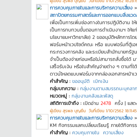
ผู้เขียน
สุรพล บุญยืน
วันที่เขียน
1/10/2562 18:28:1
การควบคุมภายในและการบริหารความเสี่ยง
สถาปัตยกรรมศาสตร์และการออกแบบสิ่งแวด
เพื่อเป็นการเพิ่มช่องทางในการปฏิบัติงาน ใ
เป็นการทบทวนขั้นตอนการดำเนินงานฯ ให้แก่
นโยบายมหาวิทยาลัย) 2 ขออนุมัติหลักการโ
ฟอร์มหน้าเวปไซต์คณะ หรือ แบบฟอร์มที่ตู้เอ
กระทรวงการคลัง และระเบียบสำนักนายกรัฐมนต
จำเป็นต้องจ่ายก่อนหรือไม่สามารถสั่งซื้อได
เสร็จรับเงิน หรือใบสำคัญจ่ายต่าง ๆ ตามที
ดาวน์โหลดแบบฟอร์มจากกล่องเอกสารหน้าเว
คำสำคัญ :
ขออนุมัติ
เบิกเงิน
กลุ่มบทความ :
กลุ่มงานตามสมรรถนะบุคลา
หมวดหมู่ :
กลุ่มงานคลังและพัสดุ
สถิติการเข้าถึง :
เปิดอ่าน
2478
ครั้ง | แสด
ผู้เขียน
สุรพล บุญยืน
วันที่เขียน
1/10/2562 18:11:45
การควบคุมภายในและการบริหารความเสี่ยง
KM กิจกรรมแลกเปลี่ยนเรียนรู้ ภายใต้กิจก
คำสำคัญ :
ควบคุมภายใน
ความเสี่ยง