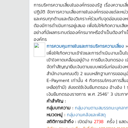
การบริหารความเสี่ยงในองค์กรของรัฐ เรื่องความเสี
ปฏิบัติ จัดการความเสี่ยงภายในองค์กรของแต่ละหน่
และครบทุกด้านและต้องวิเคราะห์ร่วมกับจุดอ่อนของห
ต้องมีการดำเนินการอยู่เสมอ เพื่อไม่ให้เกิดความเส
อย่างที่มีผลกระทบต่อองค์กรมากหรือจำเป็นต้องทำเป
องค์กร
การควบคุมภายในและการบริหารความเสี่ยง
เพื่อให้เกิดความเข้าใจและการดำเนินงานเป็น
เข้าใจคาดเคลื่อนอยู่บ้าง การยืมเงินทดรอง 
จัดทำสัญญายืมเงินตามแบบฟอร์มก่อนล่วงหน้
สำนักงานคณบดี) 2 แนบหลักฐานการขออนุมัติเบิ
E-Payment เท่านั้น 4 กิจกรรมโครงการสิ้น
เหลือ(ถ้ามี) ส่งชดใช้เงินยืมทดรอง อ้างอิง 
เงินยืมทดรองราชการ พ.ศ. 2546” 3 ประกาศม
คำสำคัญ :
กลุ่มบทความ :
กลุ่มงานตามสมรรถนะบุคลา
หมวดหมู่ :
กลุ่มงานคลังและพัสดุ
สถิติการเข้าถึง :
เปิดอ่าน
2738
ครั้ง | แสด