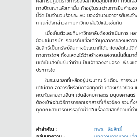
ผลการปฏิบัติราชการของสถาบันอุดมศึกษา ทั้งนี้เงื่อน
ทางปัญญาแล้วเท่านั้น ถ้าอยู่ในระหว่างการยื่นคำขอจะไ
ชี้วัดเป็นจำนวนร้อยละ 80 ของจำนวนอาจารย์ประจำ/นั
เกณฑ์ดังกล่าวจากมหาวิทยาลัยไปแล้วเช่นกัน
เมื่อเห็นตัวเลขที่มหาวิทยาลัยต้องดำเนินการ หลายท
ซ้อนไม่มากนัก กอปรกับเชื่อได้ว่าบุคลากรของมหาวิทยา
ลิขสิทธิ์เป็นทรัพย์สินทางปัญญาที่ได้มาโดยอัตโนมัต
ทางการใดๆ ที่จะแสดงได้ว่าสร้างสรรค์งานนั้นขึ้นมาตั
มิได้เป็นสิ่งยืนยันว่าท่านเป็นเจ้าของงานจริง เพีย
ประการใด
ในระยะเวลาที่เหลืออยู่ประมาณ 5 เดือน การจะบรรลุตั
ได้ไม่ยาก อาจารย์หรือนักวิจัยทุกท่านต้องเกี่ยวข้
คณะในสายงานอื่นๆ เช่นสังคมศาสตร์ มนุษยศาสตร์ หรื
ต้องเข้าใจในวิธีการกรอกเอกสารที่เกี่ยวข้อง รวมทั้งคว
ทุกคณะสามารถบรรลุตัวชี้วัดในเรื่องลิขสิทธิ์ตามที่ท
คำสำคัญ :
กพร.
ลิขสิทธิ์
กลุ่มบทความ :
บทความการแลกเปลี่ยนเ