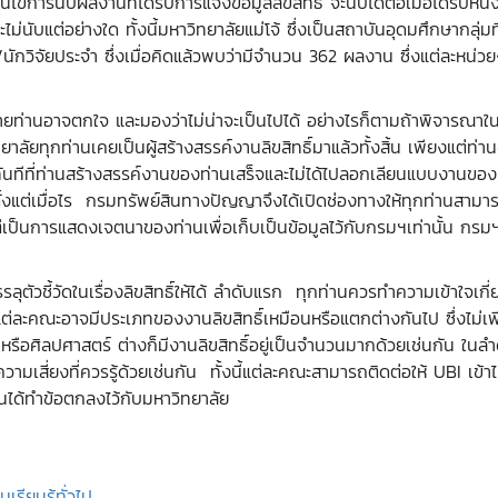
ไขการนับผลงานที่ได้รับการแจ้งข้อมูลลิขสิทธิ์ จะนับได้ต่อเมื่อได้รับหน
ม่นับแต่อย่างใด ทั้งนี้มหาวิทยาลัยแม่โจ้ ซึ่งเป็นสถาบันอุดมศึกษากลุ่มท
กวิจัยประจำ ซึ่งเมื่อคิดแล้วพบว่ามีจำนวน 362 ผลงาน ซึ่งแต่ละหน่วยง
่านอาจตกใจ และมองว่าไม่น่าจะเป็นไปได้ อย่างไรก็ตามถ้าพิจารณาในราย
ลัยทุกท่านเคยเป็นผู้สร้างสรรค์งานลิขสิทธิ์มาแล้วทั้งสิ้น เพียงแต่ท่า
ิทันทีที่ท่านสร้างสรรค์งานของท่านเสร็จและไม่ได้ไปลอกเลียนแบบงานของผ
้งแต่เมื่อไร กรมทรัพย์สินทางปัญญาจึงได้เปิดช่องทางให้ทุกท่านสามารถแจ
งแต่เป็นการแสดงเจตนาของท่านเพื่อเก็บเป็นข้อมูลไว้กับกรมฯเท่านั้น กรม
วชี้วัดในเรื่องลิขสิทธิ์ให้ได้ ลำดับแรก ทุกท่านควรทำความเข้าใจเกี่ยว
อง แต่ละคณะอาจมีประเภทของงานลิขสิทธิ์เหมือนหรือแตกต่างกันไป ซึ่งไม่
อศิลปศาสตร์ ต่างก็มีงานลิขสิทธิ์อยู่เป็นจำนวนมากด้วยเช่นกัน ในลำดั
ามเสี่ยงที่ควรรู้ด้วยเช่นกัน ทั้งนี้แต่ละคณะสามารถติดต่อให้ UBI เข้าไปใ
่านได้ทำข้อตกลงไว้กับมหาวิทยาลัย
รียนรู้ทั่วไป