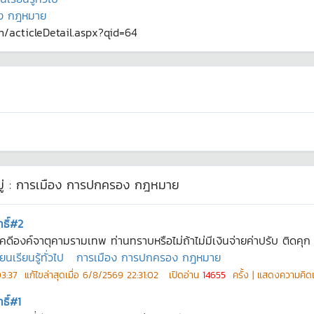
ง กฎหมาย
th/acticleDetail.aspx?qid=64
่ :
การเมือง การปกครอง กฎหมาย
ทธิ์#2
ดีองค์จาตุคามรามเทพ ท่านทราบหรือไม่ถ้าไม่มีเงินจ่ายค่าปรับ ติดคุก 
เรียนรู้ทั่วไป
การเมือง การปกครอง กฎหมาย
03:37
แก้ไขล่าสุดเมื่อ
6/8/2569 22:31:02
เปิดอ่าน
14655
ครั้ง | แสดงความคิด
ธิ์#1