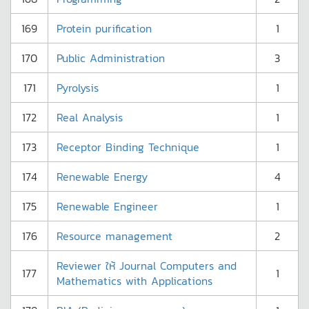
169
Protein purification
1
170
Public Administration
3
171
Pyrolysis
1
172
Real Analysis
1
173
Receptor Binding Technique
1
174
Renewable Energy
4
175
Renewable Engineer
1
176
Resource management
2
Reviewer ให้ Journal Computers and
177
1
Mathematics with Applications