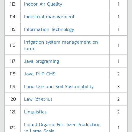
113
Indoor Air Quality
1
114
Industrial management
1
115
Information Technology
1
Irrigation system management on
116
1
farm
117
Java programing
1
118
Java, PHP, CMS
2
119
Land Use and Soil Sustainability
3
120
Law (ว่าความ)
2
121
Linguistics
2
Liquid Organic Fertilizer Production
122
1
in Large Scale