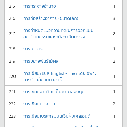
215
การกระจายอำนาจ
1
216
การก่อสร้างอาคาร (ขนาดเล็ก)
3
การกำหนดแนวความคิดในการออกแบบ
217
2
สถาปัตยกรรมและภูมิสถาปัตยกรรม
218
การเกษตร
1
219
การขยายพันธุ์ไม้ผล
2
การเขียน/แปล English-Thai โดยเฉพาะ
220
1
ทางด้านสังคมศาสตร์
221
การเขียนงานวิจัยเป็นภาษาอังกฤษ
1
222
การเขียนบทความ
2
223
การเขียนโปรแกรมบนเว็บฝั่งไคลเอนต์
1