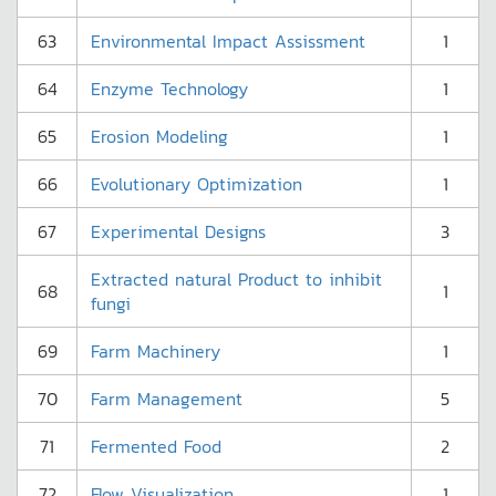
63
Environmental Impact Assissment
1
64
Enzyme Technology
1
65
Erosion Modeling
1
66
Evolutionary Optimization
1
67
Experimental Designs
3
Extracted natural Product to inhibit
68
1
fungi
69
Farm Machinery
1
70
Farm Management
5
71
Fermented Food
2
72
Flow Visualization
1