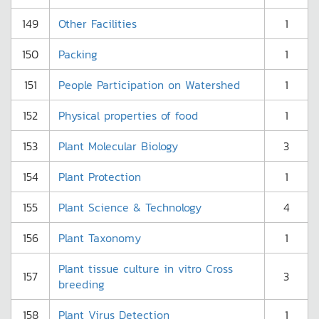
149
Other Facilities
1
150
Packing
1
151
People Participation on Watershed
1
152
Physical properties of food
1
153
Plant Molecular Biology
3
154
Plant Protection
1
155
Plant Science & Technology
4
156
Plant Taxonomy
1
Plant tissue culture in vitro Cross
157
3
breeding
158
Plant Virus Detection
1