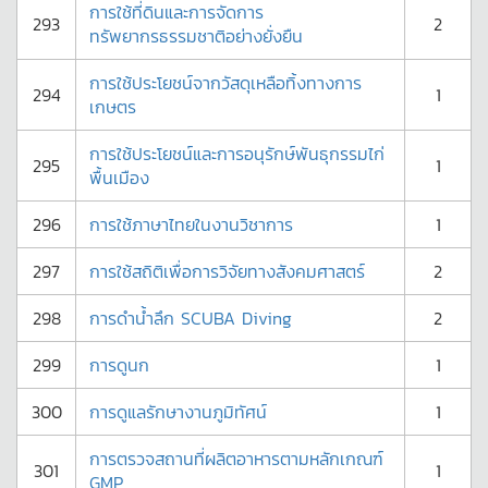
การใช้ที่ดินและการจัดการ
293
2
ทรัพยากรธรรมชาติอย่างยั่งยืน
การใช้ประโยชน์จากวัสดุเหลือทิ้งทางการ
294
1
เกษตร
การใช้ประโยชน์และการอนุรักษ์พันธุกรรมไก่
295
1
พื้นเมือง
296
การใช้ภาษาไทยในงานวิชาการ
1
297
การใช้สถิติเพื่อการวิจัยทางสังคมศาสตร์
2
298
การดำน้ำลึก SCUBA Diving
2
299
การดูนก
1
300
การดูแลรักษางานภูมิทัศน์
1
การตรวจสถานที่ผลิตอาหารตามหลักเกณฑ์
301
1
GMP