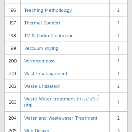
196
Teaching Methodology
2
197
Thermal Comfort
1
198
TV & Radio Production
1
199
Vaccuum drying
1
200
Vermicompost
1
201
Waste management
1
202
Waste utilization
2
Waste Water treatment (การบำบัดน้ำ
203
1
เสีย)
204
Water and Wastewater Treatment
2
205
Web Design
3