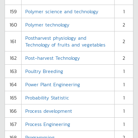
159
Polymer science and technology
1
160
Polymer technology
2
Postharvest physiology and
161
2
Technology of fruits and vegetables
162
Post-harvest Technology
2
163
Poultry Breeding
1
164
Power Plant Engineering
1
165
Probability Statistic
1
166
Process development
1
167
Process Engineering
1
168
Programming
2