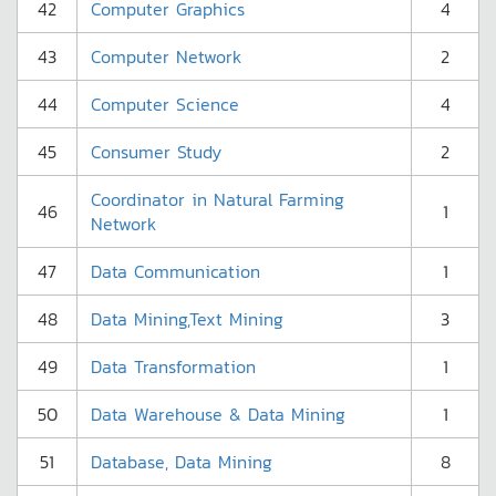
42
Computer Graphics
4
43
Computer Network
2
44
Computer Science
4
45
Consumer Study
2
Coordinator in Natural Farming
46
1
Network
47
Data Communication
1
48
Data Mining,Text Mining
3
49
Data Transformation
1
50
Data Warehouse & Data Mining
1
51
Database, Data Mining
8