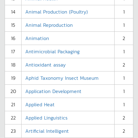
14
Animal Production (Poultry)
1
15
Animal Reproduction
1
16
Animation
2
17
Antimicrobial Packaging
1
18
Antioxidant assay
2
19
Aphid Taxonomy Insect Museum
1
20
Application Development
1
21
Applied Heat
1
22
Applied Linguistics
2
23
Artificial Intelligent
2