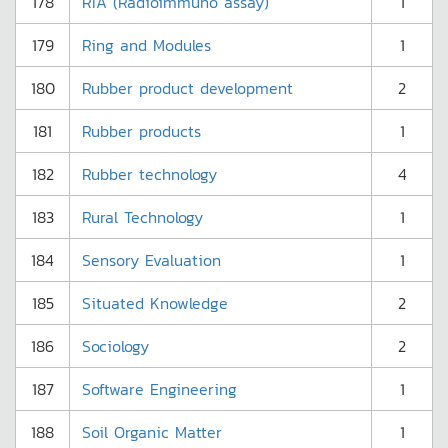
178
RIA (Radioimmuno assay)
1
179
Ring and Modules
1
180
Rubber product development
2
181
Rubber products
1
182
Rubber technology
4
183
Rural Technology
1
184
Sensory Evaluation
1
185
Situated Knowledge
2
186
Sociology
2
187
Software Engineering
1
188
Soil Organic Matter
1