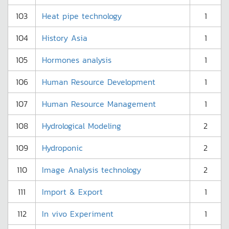
103
Heat pipe technology
1
104
History Asia
1
105
Hormones analysis
1
106
Human Resource Development
1
107
Human Resource Management
1
108
Hydrological Modeling
2
109
Hydroponic
2
110
Image Analysis technology
2
111
Import & Export
1
112
In vivo Experiment
1