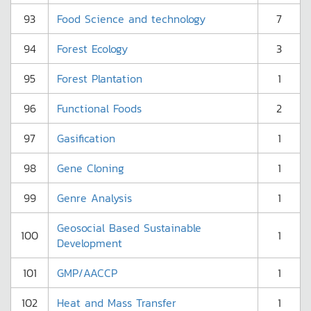
93
Food Science and technology
7
94
Forest Ecology
3
95
Forest Plantation
1
96
Functional Foods
2
97
Gasification
1
98
Gene Cloning
1
99
Genre Analysis
1
Geosocial Based Sustainable
100
1
Development
101
GMP/AACCP
1
102
Heat and Mass Transfer
1