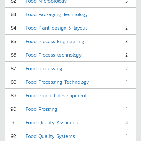
82
Food Microbiology
3
83
Food Packaging Technology
1
84
Food Plant design & layout
2
85
Food Process Engineering
3
86
Food Process technology
2
87
Food processing
2
88
Food Processing Technology
1
89
Food Product development
1
90
Food Prossing
1
91
Food Quality Assurance
4
92
Food Quality Systems
1