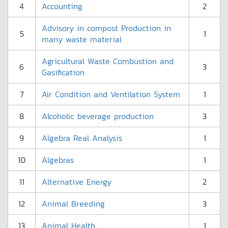
4
Accounting
2
Advisory in compost Production in
5
1
many waste material
Agricultural Waste Combustion and
6
3
Gasification
7
Air Condition and Ventilation System
1
8
Alcoholic beverage production
3
9
Algebra Real Analysis
1
10
Algebras
1
11
Alternative Energy
2
12
Animal Breeding
3
13
Animal Health
1