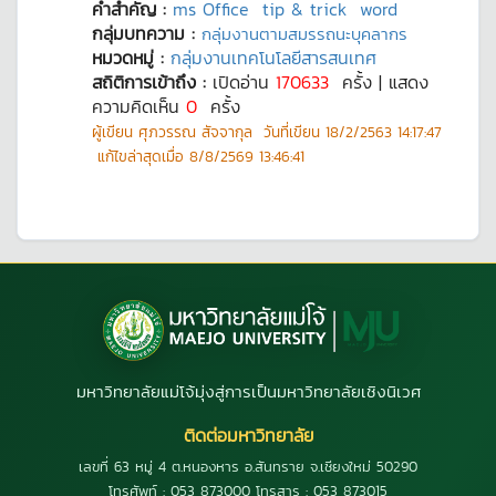
คำสำคัญ :
ms Office
tip & trick
word
กลุ่มบทความ :
กลุ่มงานตามสมรรถนะบุคลากร
หมวดหมู่ :
กลุ่มงานเทคโนโลยีสารสนเทศ
สถิติการเข้าถึง :
เปิดอ่าน
170633
ครั้ง | แสดง
ความคิดเห็น
0
ครั้ง
ผู้เขียน
ศุภวรรณ สัจจากุล
วันที่เขียน
18/2/2563 14:17:47
แก้ไขล่าสุดเมื่อ
8/8/2569 13:46:41
มหาวิทยาลัยแม่โจ้มุ่งสู่การเป็นมหาวิทยาลัยเชิงนิเวศ
ติดต่อมหาวิทยาลัย
เลขที่ 63 หมู่ 4 ต.หนองหาร อ.สันทราย จ.เชียงใหม่ 50290
โทรศัพท์ : 053 873000 โทรสาร : 053 873015