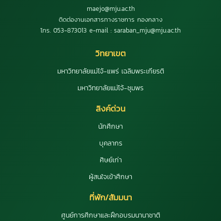
maejo@mju.ac.th
ติดต่องานเอกสารทางราชการ กองกลาง
โทร. 053-873013 e-mail : saraban_mju@mju.ac.th
วิทยาเขต
มหาวิทยาลัยแม่โจ้-แพร่ เฉลิมพระเกียรติ
มหาวิทยาลัยแม่โจ้-ชุมพร
ลิงค์ด่วน
นักศึกษา
บุคลากร
ศิษย์เก่า
ผู้สนใจเข้าศึกษา
ที่พัก/สัมมนา
ศูนย์การศึกษาและฝึกอบรมนานาชาติ