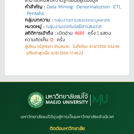
สามารถค้นพบความรู้ที่ซ่อนอยู่ในข้อมูล
คำสำคัญ :
Data Mining
Denormaliztion
ETL
Pentaho
กลุ่มบทความ :
กลุ่มงานตามสมรรถนะบุคลากร
หมวดหมู่ :
กลุ่มงานเทคโนโลยีสารสนเทศ
สถิติการเข้าถึง :
เปิดอ่าน
4681
ครั้ง | แสดง
ความคิดเห็น
0
ครั้ง
ผู้เขียน
ณัฐกฤตา โกมลนาค
วันที่เขียน
9/4/2558 11:32:36
แก้ไขล่าสุดเมื่อ
6/8/2569 17:49:23
มหาวิทยาลัยแม่โจ้มุ่งสู่การเป็นมหาวิทยาลัยเชิงนิเวศ
ติดต่อมหาวิทยาลัย