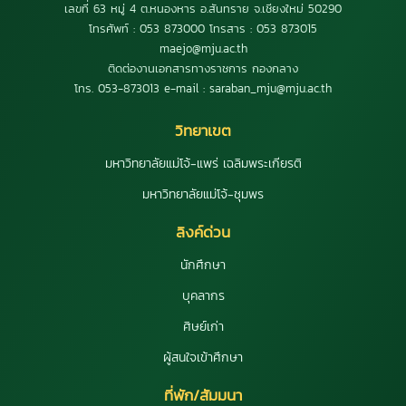
เลขที่ 63 หมู่ 4 ต.หนองหาร อ.สันทราย จ.เชียงใหม่ 50290
โทรศัพท์ : 053 873000 โทรสาร : 053 873015
maejo@mju.ac.th
ติดต่องานเอกสารทางราชการ กองกลาง
โทร. 053-873013 e-mail : saraban_mju@mju.ac.th
วิทยาเขต
มหาวิทยาลัยแม่โจ้-แพร่ เฉลิมพระเกียรติ
มหาวิทยาลัยแม่โจ้-ชุมพร
ลิงค์ด่วน
นักศึกษา
บุคลากร
ศิษย์เก่า
ผู้สนใจเข้าศึกษา
ที่พัก/สัมมนา