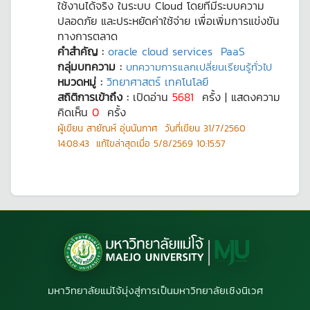
ใช้งานได้จริง ในระบบ Cloud โดยที่มีระบบความ
ปลอดภัย และประหยัดค่าใช้จ่าย เพื่อเพิ่มการแข่งขัน
ทางการตลาด
คำสำคัญ :
oracle cloud services
PaaS
กลุ่มบทความ :
บทความการแลกเปลี่ยนเรียนรู้ทั่วไป
หมวดหมู่ :
วิทยาศาสตร์ เทคโนโลยี
สถิติการเข้าถึง :
เปิดอ่าน
5681
ครั้ง | แสดงความ
คิดเห็น
0
ครั้ง
ผู้เขียน
สายัณห์ อุ่นนันกาศ
วันที่เขียน
31/7/2560
14:08:43
แก้ไขล่าสุดเมื่อ
5/8/2569 10:15:57
มหาวิทยาลัยแม่โจ้มุ่งสู่การเป็นมหาวิทยาลัยเชิงนิเวศ