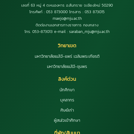
เลขที่ 63 หมู่ 4 ต.หนองหาร อ.สันทราย จ.เชียงใหม่ 50290
โทรศัพท์ : 053 873000 โทรสาร : 053 873015
maejo@mju.ac.th
ติดต่องานเอกสารทางราชการ กองกลาง
โทร. 053-873013 e-mail : saraban_mju@mju.ac.th
วิทยาเขต
มหาวิทยาลัยแม่โจ้-แพร่ เฉลิมพระเกียรติ
มหาวิทยาลัยแม่โจ้-ชุมพร
ลิงค์ด่วน
นักศึกษา
บุคลากร
ศิษย์เก่า
ผู้สนใจเข้าศึกษา
ที่พัก/สัมมนา