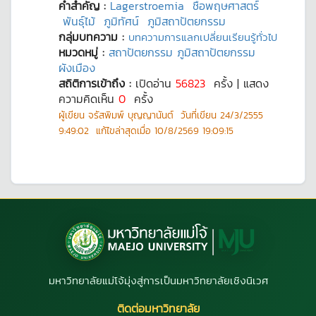
คำสำคัญ :
Lagerstroemia
ชื่อพฤษศาสตร์
พันธุ์ไม้
ภูมิทัศน์
ภูมิสถาปัตยกรรม
กลุ่มบทความ :
บทความการแลกเปลี่ยนเรียนรู้ทั่วไป
หมวดหมู่ :
สถาปัตยกรรม ภูมิสถาปัตยกรรม
ผังเมือง
สถิติการเข้าถึง :
เปิดอ่าน
56823
ครั้ง | แสดง
ความคิดเห็น
0
ครั้ง
ผู้เขียน
จรัสพิมพ์ บุญญานันต์
วันที่เขียน
24/3/2555
9:49:02
แก้ไขล่าสุดเมื่อ
10/8/2569 19:09:15
มหาวิทยาลัยแม่โจ้มุ่งสู่การเป็นมหาวิทยาลัยเชิงนิเวศ
ติดต่อมหาวิทยาลัย